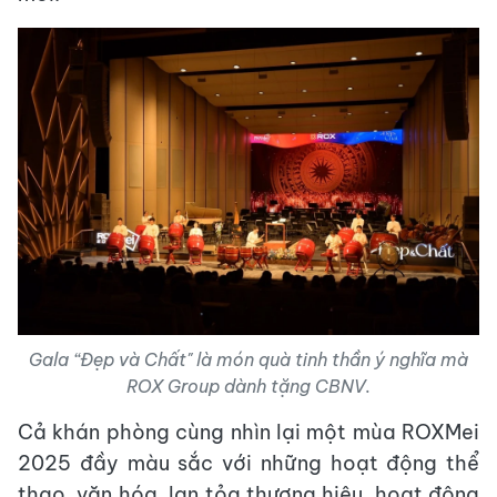
Gala “Đẹp và Chất" là món quà tinh thần ý nghĩa mà
ROX Group dành tặng CBNV.
Cả khán phòng cùng nhìn lại một mùa ROXMei
2025 đầy màu sắc với những hoạt động thể
thao, văn hóa, lan tỏa thương hiệu, hoạt động