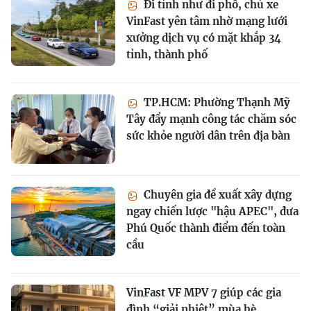
Đi tỉnh như đi phố, chủ xe
VinFast yên tâm nhờ mạng lưới
xưởng dịch vụ có mặt khắp 34
tỉnh, thành phố
TP.HCM: Phường Thạnh Mỹ
Tây đẩy mạnh công tác chăm sóc
sức khỏe người dân trên địa bàn
Chuyên gia đề xuất xây dựng
ngay chiến lược "hậu APEC", đưa
Phú Quốc thành điểm đến toàn
cầu
VinFast VF MPV 7 giúp các gia
đình “giải nhiệt” mùa hè