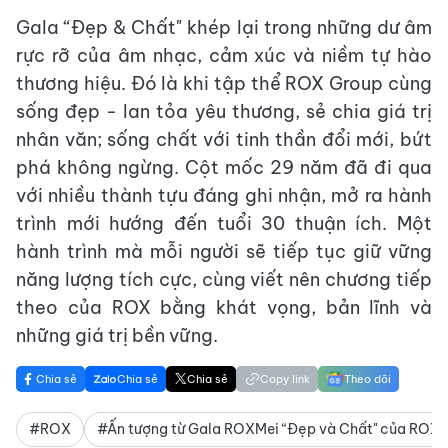
Gala “Đẹp & Chất" khép lại trong những dư âm
rực rỡ của âm nhạc, cảm xúc và niềm tự hào
thương hiệu. Đó là khi tập thể ROX Group cùng
sống đẹp - lan tỏa yêu thương, sẻ chia giá trị
nhân văn; sống chất với tinh thần đổi mới, bứt
phá không ngừng. Cột mốc 29 năm đã đi qua
với nhiều thành tựu đáng ghi nhận, mở ra hành
trình mới hướng đến tuổi 30 thuận ích. Một
hành trình mà mỗi người sẽ tiếp tục giữ vững
năng lượng tích cực, cùng viết nên chương tiếp
theo của ROX bằng khát vọng, bản lĩnh và
những giá trị bền vững.
Chia sẻ
Chia sẻ
Chia sẻ
Copy link
Theo dõi
#ROX
#Ấn tượng từ Gala ROXMei “Đẹp và Chất" của ROX 