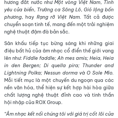
hương đất nước như
Một vòng Việt Nam
,
Tình
yêu của biển
,
Trường ca Sông Lô
,
Gió lộng bốn
phương
, hay
Rạng rỡ Việt Nam.
Tất cả được
chuyển soạn tinh tế, mang đến một trải nghiệm
nghệ thuật đậm đà bản sắc.
Sân khấu tiếp tục bừng sáng khi những giai
điệu bất hủ của âm nhạc cổ điển thế giới vang
lên như:
Fiddle faddle; Ah mes amis; Heia, Heia
in den Bergen; Di quella pira; Thunder and
Lightning Polka; Nessun dorma và O Sole Mio.
Mỗi tiết mục là một chuyến du ngoạn qua các
nền văn hóa, thể hiện sự kết hợp hài hòa giữa
chất lượng nghệ thuật đỉnh cao và tinh thần
hội nhập của ROX Group.
“Âm nhạc kết nối chúng tôi với giá trị cốt lõi của