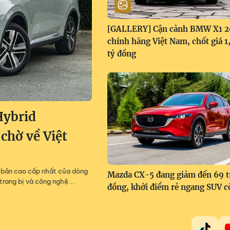
[GALLERY] Cận cảnh BMW X1 
chính hãng Việt Nam, chốt giá 
tỷ đồng
Hybrid
 chờ về Việt
m, bản cao cấp nhất của dòng
Mazda CX-5 đang giảm đến 69 t
trang bị và công nghệ...
đồng, khởi điểm rẻ ngang SUV c