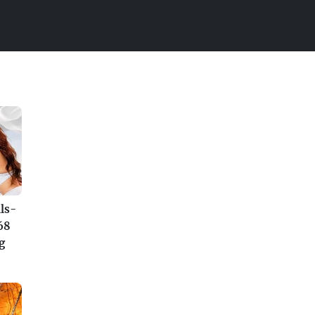
ls-
68
g