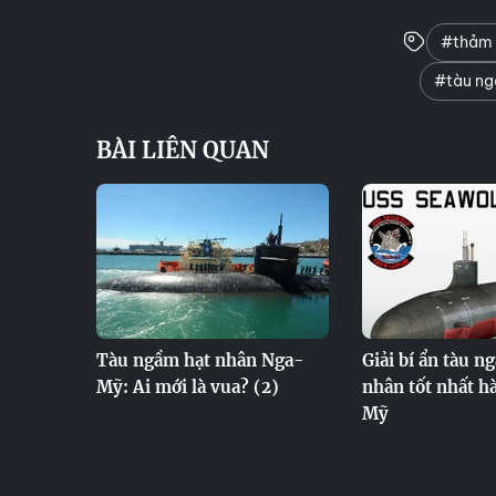
#thảm 
#tàu ng
BÀI LIÊN QUAN
Tàu ngầm hạt nhân Nga-
Giải bí ẩn tàu n
Mỹ: Ai mới là vua? (2)
nhân tốt nhất h
Mỹ