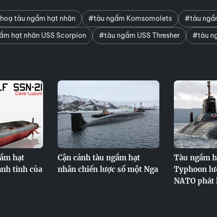
hoạ tàu ngầm hạt nhân
#tàu ngầm Komsomolets
#tàu ngầ
ầm hạt nhân USS Scorpion
#tàu ngầm USS Thresher
#tàu n
gầm hạt
Cận cảnh tàu ngầm hạt
Tàu ngầm h
ành tinh của
nhân chiến lược số một Nga
Typhoon lượ
NATO phát 