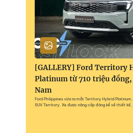
[GALLERY] Ford Territory 
Platinum từ 710 triệu đồng,
Nam
Ford Philippines vừa ra mắt Territory Hybrid Platinu
SUV Territory. Xe được nâng cấp đáng kể về thiết kế, 