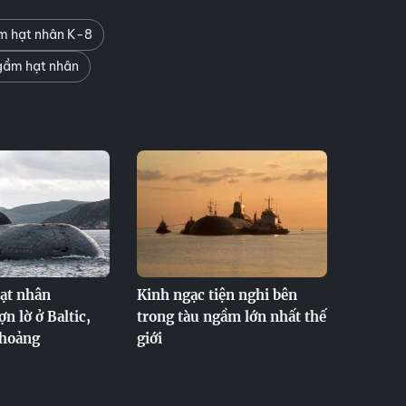
m hạt nhân K-8
gầm hạt nhân
ạt nhân
Kinh ngạc tiện nghi bên
n lờ ở Baltic,
trong tàu ngầm lớn nhất thế
hoảng
giới