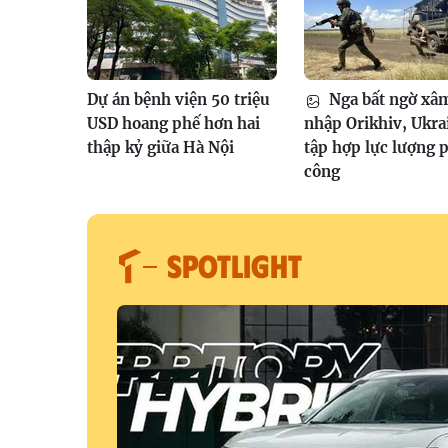
Dự án bệnh viện 50 triệu
Nga bất ngờ xâ
USD hoang phế hơn hai
nhập Orikhiv, Ukra
thập kỷ giữa Hà Nội
tập hợp lực lượng 
công
SPOTLIGHT