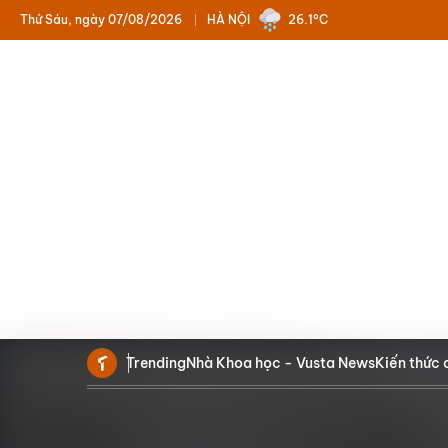
Thứ Sáu, ngày 07/08/2026
HÀ NỘI
26.1°C
Trending
Nhà Khoa học - Vusta News
Kiến thức 