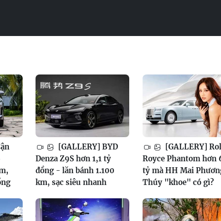
Cận
[GALLERY] BYD
[GALLERY] Rol
6
Denza Z9S hơn 1,1 tỷ
Royce Phantom hơn 
am,
đồng - lăn bánh 1.100
tỷ mà HH Mai Phươn
ồng
km, sạc siêu nhanh
Thúy "khoe" có gì?