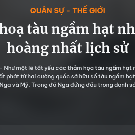
QUÂN SỰ - THẾ GIỚI
hoạ tàu ngầm hạt n
hoàng nhất lịch sử
- Như một lẽ tất yếu các thảm họa tàu ngầm hạt 
ất phát từ hai cường quốc sở hữu số tàu ngầm hạ
 Nga và Mỹ. Trong đó Nga đứng đầu trong danh s