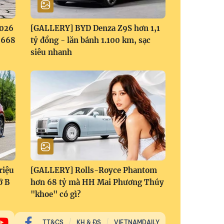
2026
[GALLERY] BYD Denza Z9S hơn 1,1
1,668
tỷ đồng - lăn bánh 1.100 km, sạc
siêu nhanh
riệu
[GALLERY] Rolls-Royce Phantom
ỡ B
hơn 68 tỷ mà HH Mai Phương Thúy
"khoe" có gì?
TT&CS
KH & ĐS
VIETNAMDAILY