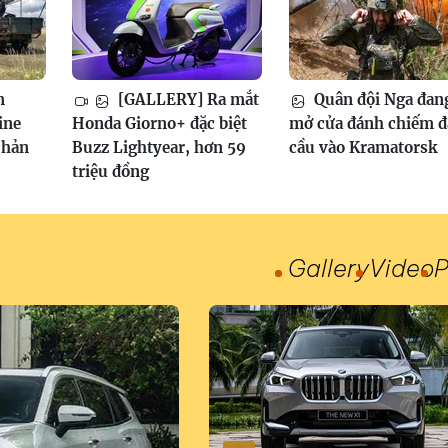
m
[GALLERY] Ra mắt
Quân đội Nga đan
ine
Honda Giorno+ đặc biệt
mở cửa đánh chiếm 
phản
Buzz Lightyear, hơn 59
cầu vào Kramatorsk
triệu đồng
Gallery
Video
P