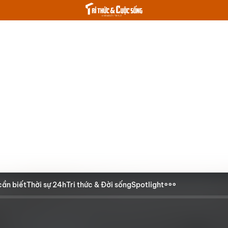
cần biết
Thời sự 24h
Tri thức & Đời sống
Spotlight