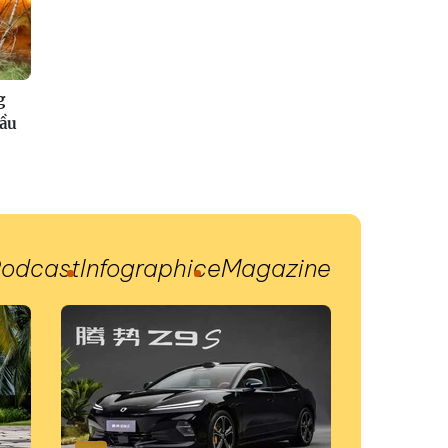
g
đầu
odcast
Infographic
eMagazine