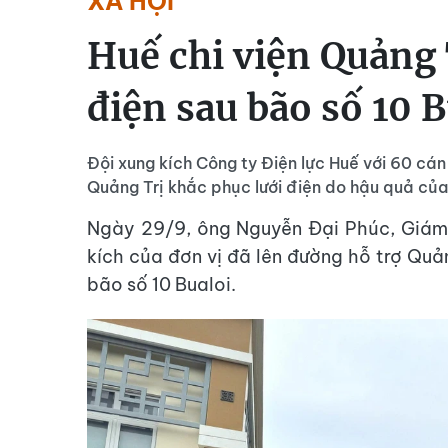
XÃ HỘI
Huế chi viện Quảng 
điện sau bão số 10 B
Đội xung kích Công ty Điện lực Huế với 60 cán 
Quảng Trị khắc phục lưới điện do hậu quả của
Ngày 29/9, ông Nguyễn Đại Phúc, Giám 
kích của đơn vị đã lên đường hỗ trợ Quả
bão số 10 Bualoi.