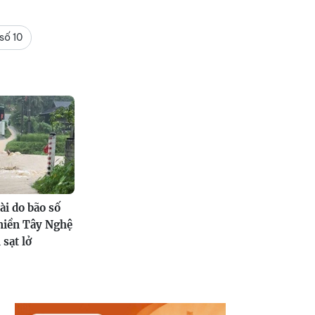
số 10
ài do bão số
miền Tây Nghệ
 sạt lở