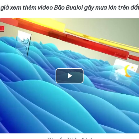
giả xem thêm video Bão Bualoi gây mưa lớn trên đất 
Play
Video