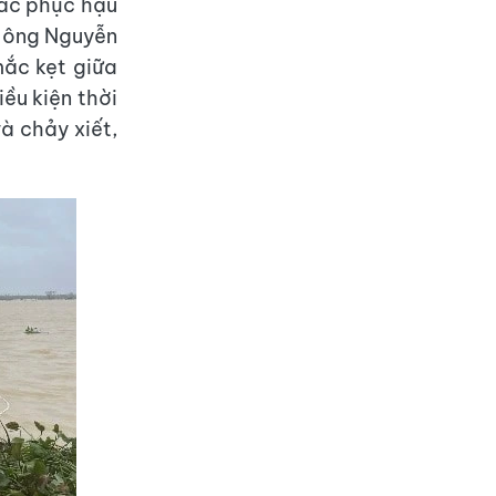
hắc phục hậu
n ông Nguyễn
mắc kẹt giữa
iều kiện thời
à chảy xiết,