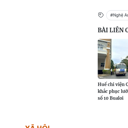
#Nghệ A
BÀI LIÊN
Huế chi viện 
khắc phục lướ
số 10 Bualoi