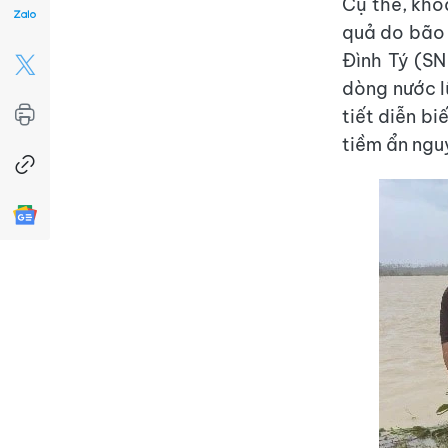
Cụ thể, kho
quả do bão 
Đình Tý (SN
dòng nước lũ
tiết diễn b
tiềm ẩn ngu