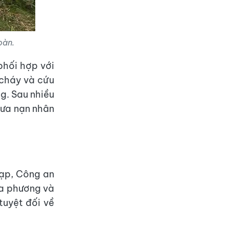
oàn.
phối hợp với
 cháy và cứu
g. Sau nhiều
đưa nạn nhân
tạp, Công an
ịa phương và
tuyệt đối về