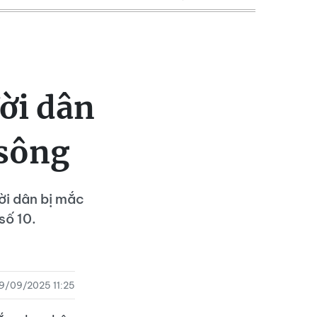
ời dân
 sông
ời dân bị mắc
số 10.
9/09/2025 11:25