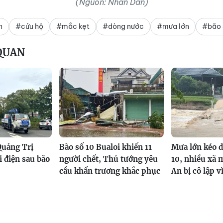
(Nguồn: Nhân Dân)
n
#cứu hộ
#mắc kẹt
#dòng nước
#mưa lớn
#bão 
 QUAN
Quảng Trị
Bão số 10 Bualoi khiến 11
Mưa lớn kéo d
i điện sau bão
người chết, Thủ tướng yêu
10, nhiều xã 
cầu khẩn trương khắc phục
An bị cô lập vì