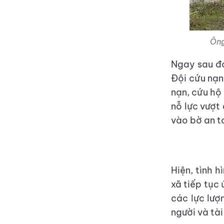
Ông
Ngay sau đó
Đội cứu nạn
nạn, cứu hộ
nỗ lực vượt
vào bờ an t
Hiện, tình 
xã tiếp tục
các lực lượ
người và tà