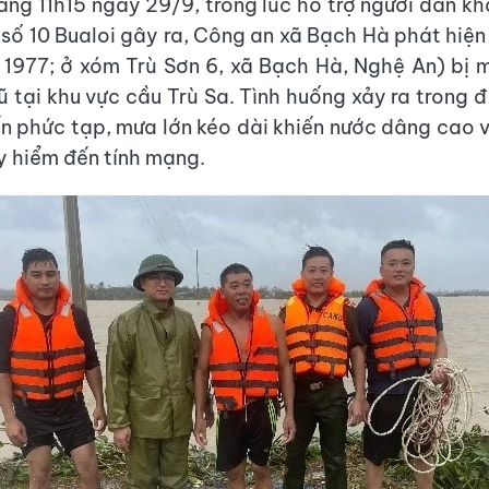
ảng 11h15 ngày 29/9, trong lúc hỗ trợ người dân k
số 10 Bualoi gây ra, Công an xã Bạch Hà phát hiệ
 1977; ở xóm Trù Sơn 6, xã Bạch Hà, Nghệ An) bị 
 tại khu vực cầu Trù Sa. Tình huống xảy ra trong đ
iến phức tạp, mưa lớn kéo dài khiến nước dâng cao v
y hiểm đến tính mạng.