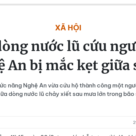
XÃ HỘI
dòng nước lũ cứu ngư
 An bị mắc kẹt giữa
ức năng Nghệ An vừa cứu hộ thành công một ngư
iữa dòng nước lũ chảy xiết sau mưa lớn trong bão 
2