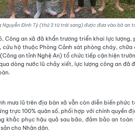
 Nguyễn Đình Tý (thứ 3 từ trái sang) được đưa vào bờ an t
, Công an xã đã khẩn trương triển khai lực lượng, 
, cứu hộ thuộc Phòng Cảnh sát phòng cháy, chữa
 (Công an tỉnh Nghệ An) tổ chức tiếp cận hiện trườn
 qua dòng nước lũ chảy xiết, lực lượng công an đã 
oàn.
hình mưa lũ trên địa bàn xã vẫn còn diễn biến phức 
 ứng trực 100% quân số, phối hợp với chính quyền đ
ng khắc phục hậu quả sau bão, đảm bảo an toàn 
i sản cho Nhân dân.