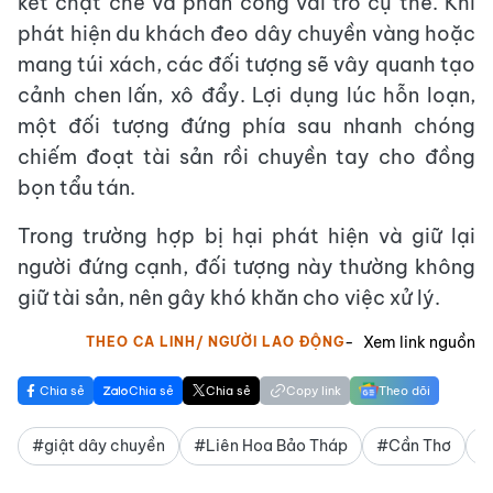
kết chặt chẽ và phân công vai trò cụ thể. Khi
phát hiện du khách đeo dây chuyền vàng hoặc
mang túi xách, các đối tượng sẽ vây quanh tạo
cảnh chen lấn, xô đẩy. Lợi dụng lúc hỗn loạn,
một đối tượng đứng phía sau nhanh chóng
chiếm đoạt tài sản rồi chuyền tay cho đồng
bọn tẩu tán.
Trong trường hợp bị hại phát hiện và giữ lại
người đứng cạnh, đối tượng này thường không
giữ tài sản, nên gây khó khăn cho việc xử lý.
Xem link nguồn
THEO CA LINH/ NGƯỜI LAO ĐỘNG
Chia sẻ
Chia sẻ
Chia sẻ
Copy link
Theo dõi
#giật dây chuyền
#Liên Hoa Bảo Tháp
#Cần Thơ
#