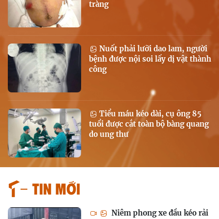
tràng
Nuốt phải lưỡi dao lam, người
bệnh được nội soi lấy dị vật thành
công
Tiểu máu kéo dài, cụ ông 85
tuổi được cắt toàn bộ bàng quang
do ung thư
Tin mới
Niêm phong xe đầu kéo rải