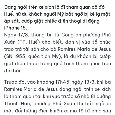
Đang ngồi trên xe xích lô đi tham quan cố đô
Huế, nữ du khách người Mỹ bất ngờ bị kẻ lạ mặt
áp sát, cướp giật chiếc điện thoại di động
iPhone 15.
Ngày 17/3, thông tin từ Công an phường Phú
Xuân (TP. Huế) cho biết, đơn vị vừa tổ chức
trao trả tài sản cho bà Ramires Maria de Jesus
(SN 1955, quốc tịch Mỹ), là du khách bị cướp
giật điện thoại trong quá trình tham quan trên
địa bàn.
Trước đó, vào khoảng 17h45’ ngày 13/3, khi bà
Ramires Maria de Jesus đang ngồi trên xe xích
lô tham quan tại khu vực trước số nhà 81 đường
Thạch Hãn, phường Phú Xuân thì bất ngờ bị
một đối tượng điều khiển xe mô tô từ phía sau