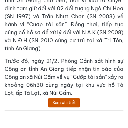
tỉnh An Giang cho biết, đơn vị vừa ra Quyết
định tạm giữ đối với 02 đối tượng Ngô Chí Hòa
(SN 1997) và Trần Nhựt Chơn (SN 2003) về
hành vi “Cướp tài sản”. Đồng thời, tiếp tục
củng cố hồ sơ để xử lý đối với N.A.K (SN 2008)
và N.Đ.H (SN 2010 cùng cư trú tại xã Tri Tôn,
tỉnh An Giang).
Trước đó, ngày 21/2, Phòng Cảnh sát hình sự
Công an tỉnh An Giang tiếp nhận tin báo của
Công an xã Núi Cấm về vụ “Cướp tài sản” xảy ra
khoảng 06h30 cùng ngày tại khu vực hồ Tà
Lọt, ấp Tà Lọt, xã Núi Cấm.
Xem chi tiết