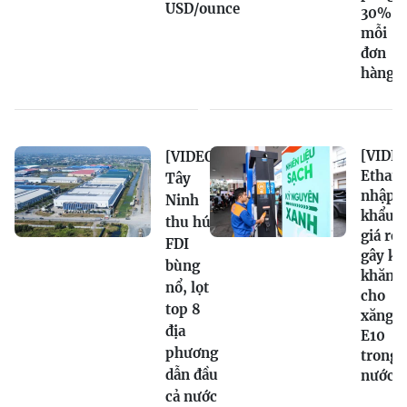
USD/ounce
30%
mỗi
đơn
hàng
[VIDEO
[VIDEO]
Ethano
Tây
nhập
Ninh
khẩu
thu hút
giá rẻ
FDI
gây kh
bùng
khăn
nổ, lọt
cho
top 8
xăng
địa
E10
phương
trong
dẫn đầu
nước
cả nước