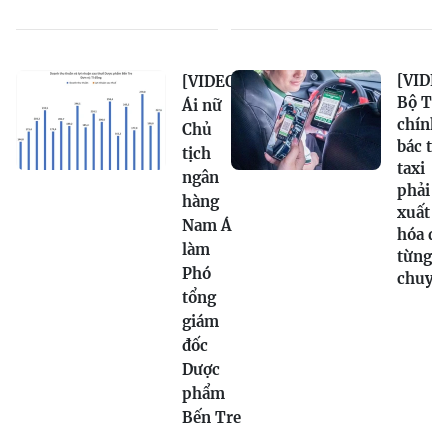
[VIDEO
[VIDEO]
Bộ Tài
Ái nữ
chính
Chủ
bác tin
tịch
taxi
ngân
phải
hàng
xuất
Nam Á
hóa đơ
làm
từng
Phó
chuyế
tổng
giám
đốc
Dược
phẩm
Bến Tre