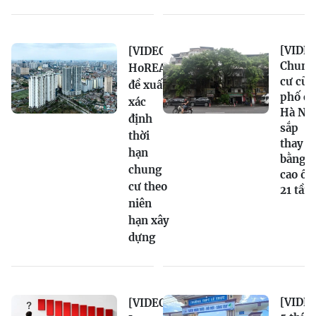
[VIDEO
[VIDEO]
Chung
HoREA
cư cũ
đề xuất
phố cổ
xác
Hà Nội
định
sắp
thời
thay
hạn
bằng
chung
cao ốc
cư theo
21 tần
niên
hạn xây
dựng
[VIDEO
[VIDEO]