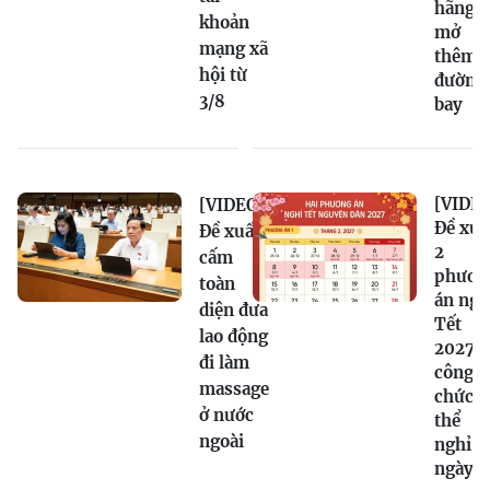
hãng
khoản
mở
mạng xã
thêm
hội từ
đường
3/8
bay
[VIDEO
[VIDEO]
Đề xuấ
Đề xuất
2
cấm
phươn
toàn
án ngh
diện đưa
Tết
lao động
2027:
đi làm
công
massage
chức c
ở nước
thể
ngoài
nghỉ 1
ngày