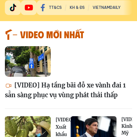
TT&CS
KH & ĐS
VIETNAMDAILY
VIDEO MỚI NHẤT
[VIDEO] Hạ tầng bãi đỗ xe vành đai 1
sẵn sàng phục vụ vùng phát thải thấp
[VIDEO
[VIDEO]
Kinh t
Xuất
Mỹ
khẩu