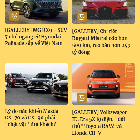
[GALLERY] MG RX9 - SUV
[GALLERY] Chi tiết
7 chỗ ngang cỡ Hyundai
Bugatti Mistral odo hơn
Palisade sắp về Việt Nam
500 km, rao bán hơn 249
tỷ đồng
Lý do nào khiến Mazda
[GALLERY] Volkswagen
CX-70 và CX-90 phải
ID. Era 5X lộ diện, "đối
"chật vật" tìm khách?
thủ" Toyota RAV4 và
Honda CR-V