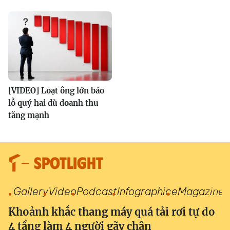
[VIDEO] Loạt ông lớn báo
lỗ quý hai dù doanh thu
tăng mạnh
SPOTLIGHT
Gallery
Video
Podcast
Infographic
eMagazine
Khoảnh khắc thang máy quá tải rơi tự do
4 tầng làm 4 người gãy chân