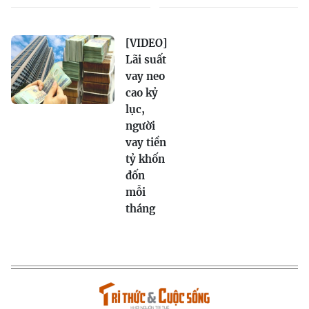
[VIDEO]
Lãi suất
vay neo
cao kỷ
lục,
người
vay tiền
tỷ khốn
đốn
mỗi
tháng