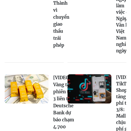
Thành
làm
vì
việc để
chuyển
Ngày
giao
Văn hó
thầu
Việt
Nam
trái
nghỉ 4
phép
ngày
[VIDEO
[VIDEO]
TikTo
Vàng tăng
Shop
phiên thứ
tăng
3 liên tiếp,
phí từ
Deutsche
3/8:
Bank dự
Mall
báo chạm
chịu
4.700
phí gầ