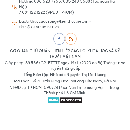
Hotline: 096 523 7756/035 249 5588 (Toà soạn Hà
Nội)
/ 091 122 1222 (VPĐD TPHCM)
baotrithuccuocsong@kienthuc.net.vn -
tkts@kienthuc.net.vn
CƠ QUAN CHỦ QUẢN: LIÊN HIỆP CÁC HỘI KHOA HỌC VÀ KỸ
THUẬT VIỆT NAM
Giấy phép: Số 536/GP-BTTTT ngày 19/11/2020 do Bộ Thông tin và
Truyền thông cấp.
Tổng Biên tập: Nhà báo Nguyễn Thị Mai Hương
Tòa soạn: Số 70 Trần Hưng Đạo, phường Cửa Nam, Hà Nội.
VPĐD tại TP.HCM: 590/24 Phan Văn Trị, phường Hạnh Thông,
Thành phố Hồ Chí Minh.