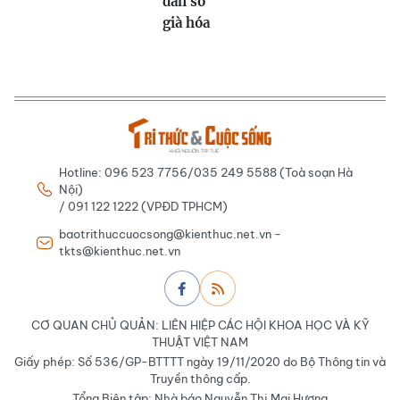
dân số
già hóa
Hotline: 096 523 7756/035 249 5588 (Toà soạn Hà
Nội)
/ 091 122 1222 (VPĐD TPHCM)
baotrithuccuocsong@kienthuc.net.vn -
tkts@kienthuc.net.vn
CƠ QUAN CHỦ QUẢN: LIÊN HIỆP CÁC HỘI KHOA HỌC VÀ KỸ
THUẬT VIỆT NAM
Giấy phép: Số 536/GP-BTTTT ngày 19/11/2020 do Bộ Thông tin và
Truyền thông cấp.
Tổng Biên tập: Nhà báo Nguyễn Thị Mai Hương