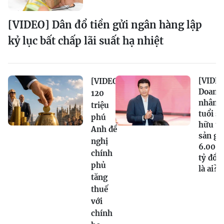
[VIDEO] Dân đổ tiền gửi ngân hàng lập
kỷ lục bất chấp lãi suất hạ nhiệt
[VIDEO
[VIDEO]
Doanh
120
nhân 2
triệu
tuổi sở
phú
hữu tà
Anh đề
sản gầ
nghị
6.000
chính
tỷ đồn
phủ
là ai?
tăng
thuế
với
chính