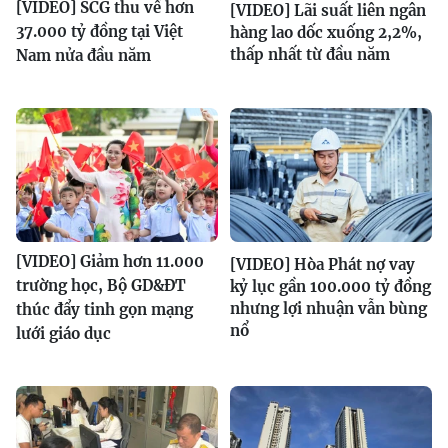
[VIDEO] SCG thu về hơn
[VIDEO] Lãi suất liên ngân
37.000 tỷ đồng tại Việt
hàng lao dốc xuống 2,2%,
thấp nhất từ đầu năm
Nam nửa đầu năm
[VIDEO] Giảm hơn 11.000
[VIDEO] Hòa Phát nợ vay
trường học, Bộ GD&ĐT
kỷ lục gần 100.000 tỷ đồng
nhưng lợi nhuận vẫn bùng
thúc đẩy tinh gọn mạng
nổ
lưới giáo dục