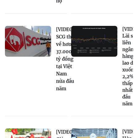
họ
[VIDEO
[VIDEO]
Lãi su
SCG thu
liên
về hơn
ngân
37.000
hàng
tỷ đồng
lao dố
tại Việt
xuống
Nam
2,2%,
nửa đầu
thấp
năm
nhất t
đầu
năm
[VIDEO
[VIDEO]