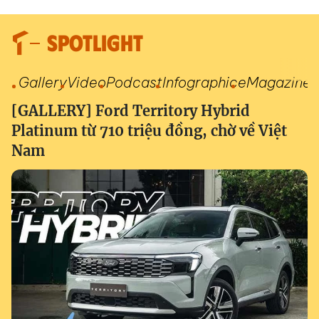
SPOTLIGHT
Gallery
Video
Podcast
Infographic
eMagazine
[GALLERY] Ford Territory Hybrid
Platinum từ 710 triệu đồng, chờ về Việt
Nam