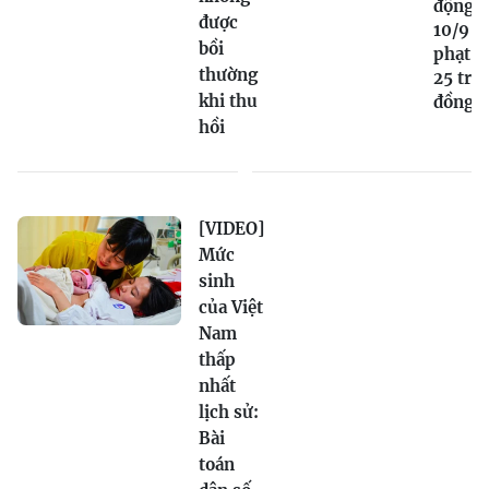
động t
được
10/9 bị
bồi
phạt tớ
thường
25 triệ
khi thu
đồng
hồi
[VIDEO]
Mức
sinh
của Việt
Nam
thấp
nhất
lịch sử:
Bài
toán