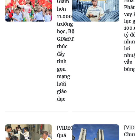
Hòa
Giảm
Phát n
hơn
vay kỷ
11.000
lục gầ
trường
100.0
học, Bộ
tỷ đồn
GD&ĐT
nhưng
thúc
lợi
đẩy
nhuận
tinh
vẫn
gọn
bùng 
mạng
lưới
giáo
dục
[VIDEO
[VIDEO]
Chung
Quá