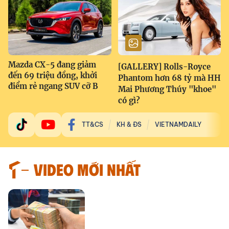
Mazda CX-5 đang giảm
[GALLERY] Rolls-Royce
đến 69 triệu đồng, khởi
Phantom hơn 68 tỷ mà HH
điểm rẻ ngang SUV cỡ B
Mai Phương Thúy "khoe"
có gì?
TT&CS
KH & ĐS
VIETNAMDAILY
VIDEO MỚI NHẤT