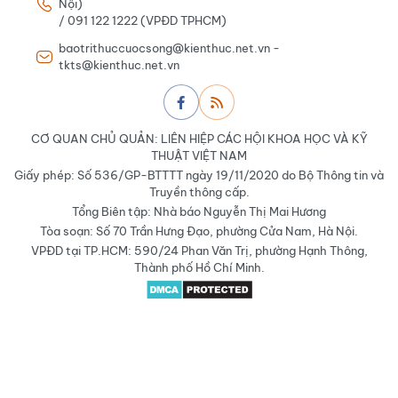
Nội)
/ 091 122 1222 (VPĐD TPHCM)
baotrithuccuocsong@kienthuc.net.vn -
tkts@kienthuc.net.vn
CƠ QUAN CHỦ QUẢN: LIÊN HIỆP CÁC HỘI KHOA HỌC VÀ KỸ
THUẬT VIỆT NAM
Giấy phép: Số 536/GP-BTTTT ngày 19/11/2020 do Bộ Thông tin và
Truyền thông cấp.
Tổng Biên tập: Nhà báo Nguyễn Thị Mai Hương
Tòa soạn: Số 70 Trần Hưng Đạo, phường Cửa Nam, Hà Nội.
VPĐD tại TP.HCM: 590/24 Phan Văn Trị, phường Hạnh Thông,
Thành phố Hồ Chí Minh.