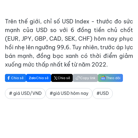
Trên thế giới, chỉ số USD Index - thước đo sức
mạnh của USD so với 6 đồng tiền chủ chốt
(EUR, JPY, GBP, CAD, SEK, CHF) hôm nay phục
hồi nhẹ lên ngưỡng 99,6. Tuy nhiên, trước áp lực
bán mạnh, đồng bạc xanh có thời điểm giảm
xuống mức thấp nhất kể từ năm 2022.
Chia sẻ
Chia sẻ
Chia sẻ
Copy link
Theo dõi
# giá USD/VND
#giá USD hôm nay
#USD