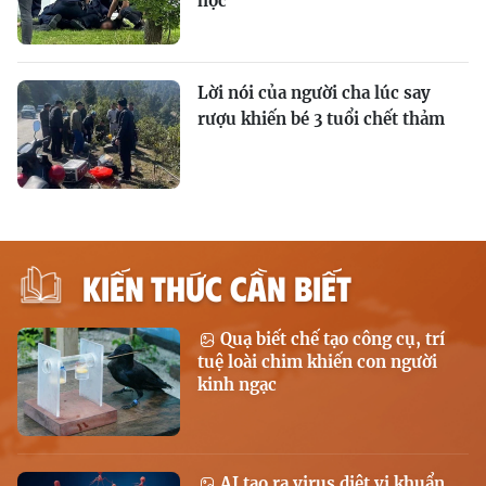
học
Lời nói của người cha lúc say
rượu khiến bé 3 tuổi chết thảm
KIẾN THỨC CẦN BIẾT
Quạ biết chế tạo công cụ, trí
tuệ loài chim khiến con người
kinh ngạc
AI tạo ra virus diệt vi khuẩn