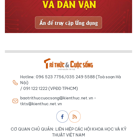
Hotline: 096 523 7756/035 249 5588 (Toà soạn Hà
Nội)
/ 091 122 1222 (VPĐD TPHCM)
baotrithuccuocsong@kienthuc.net.vn -
tkts@kienthuc.net.vn
CƠ QUAN CHỦ QUẢN: LIÊN HIỆP CÁC HỘI KHOA HỌC VÀ KỸ
THUẬT VIỆT NAM