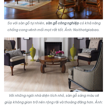
So với sàn gỗ tự nhiên,
sàn gỗ công nghiệp
có khả năng
chống cong vênh mối mọt rất tốt. Ảnh: Noithatgiabao.
Với những ngôi nhà diện tích nhỏ,
sàn gỗ
sáng màu sẽ
giúp không gian trở nên rộng rãi và thoáng đãng hơn. Ảnh: