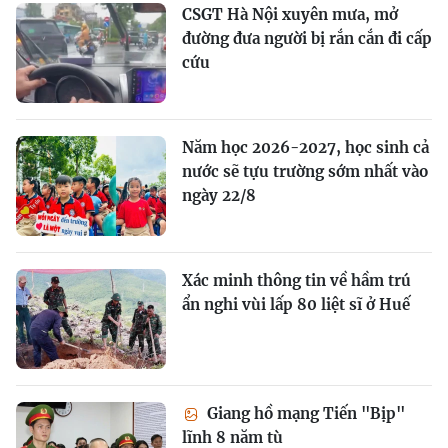
CSGT Hà Nội xuyên mưa, mở
đường đưa người bị rắn cắn đi cấp
cứu
Năm học 2026-2027, học sinh cả
nước sẽ tựu trường sớm nhất vào
ngày 22/8
Xác minh thông tin về hầm trú
ẩn nghi vùi lấp 80 liệt sĩ ở Huế
Giang hồ mạng Tiến "Bịp"
lĩnh 8 năm tù