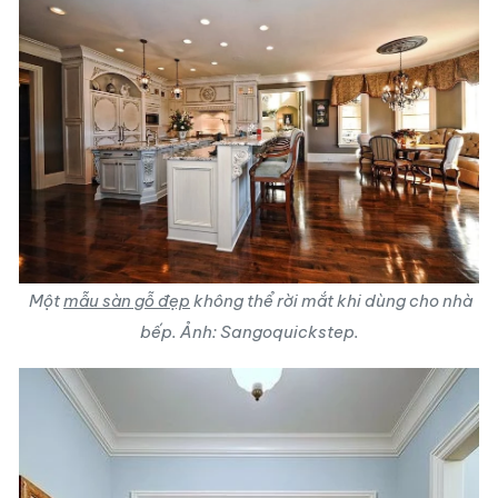
Một
mẫu sàn gỗ đẹp
không thể rời mắt khi dùng cho nhà
bếp. Ảnh: Sangoquickstep.