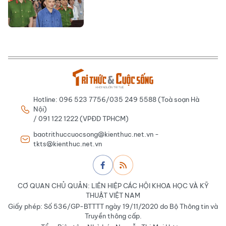
Hotline: 096 523 7756/035 249 5588 (Toà soạn Hà
Nội)
/ 091 122 1222 (VPĐD TPHCM)
baotrithuccuocsong@kienthuc.net.vn -
tkts@kienthuc.net.vn
CƠ QUAN CHỦ QUẢN: LIÊN HIỆP CÁC HỘI KHOA HỌC VÀ KỸ
THUẬT VIỆT NAM
Giấy phép: Số 536/GP-BTTTT ngày 19/11/2020 do Bộ Thông tin và
Truyền thông cấp.