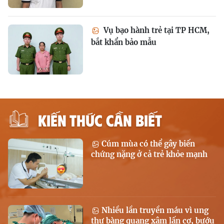
Vụ bạo hành trẻ tại TP HCM,
bắt khẩn bảo mẫu
KIẾN THỨC CẦN BIẾT
Cúm mùa có thể gây biến
chứng nặng ở cả trẻ khỏe mạnh
Nhiều lần truyền máu vì ung
thư bàng quang xâm lấn cơ, bướu