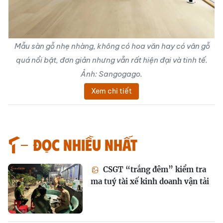
Mẫu sàn gỗ nhẹ nhàng, không có hoa văn hay có vân gỗ
quá nổi bật, đơn giản nhưng vẫn rất hiện đại và tinh tế.
Ảnh: Sangogago.
Xem chi tiết
Đọc nhiều nhất
CSGT “trắng đêm” kiểm tra
ma tuý tài xế kinh doanh vận tải