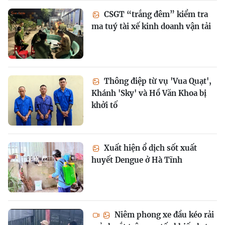
CSGT “trắng đêm” kiểm tra
ma tuý tài xế kinh doanh vận tải
Thông điệp từ vụ 'Vua Quạt',
Khánh 'Sky' và Hồ Văn Khoa bị
khởi tố
Xuất hiện ổ dịch sốt xuất
huyết Dengue ở Hà Tĩnh
Niêm phong xe đầu kéo rải