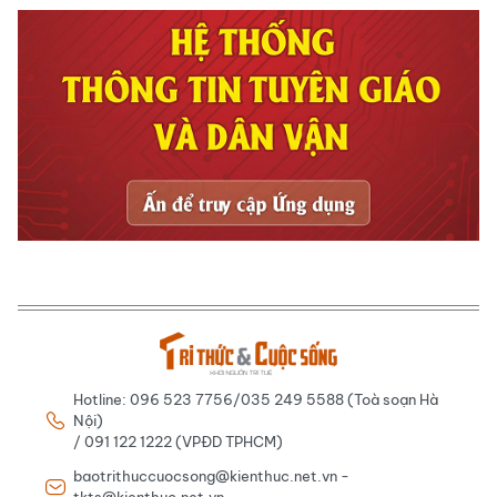
Hotline: 096 523 7756/035 249 5588 (Toà soạn Hà
Nội)
/ 091 122 1222 (VPĐD TPHCM)
baotrithuccuocsong@kienthuc.net.vn -
tkts@kienthuc.net.vn