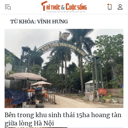
TỪ KHÓA: VĨNH HƯNG
Bên trong khu sinh thái 15ha hoang tàn
giữa lòng Hà Nội