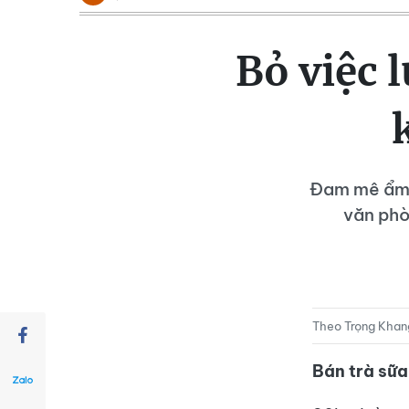
Bỏ việc 
Đam mê ẩm t
văn phò
Theo Trọng Khan
Bán trà sữa