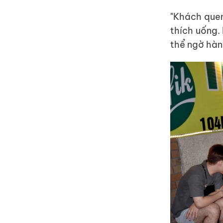
"Khách quen 
thích uống.
thể ngờ hành