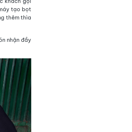
ực khách gọi
 máy tạo bọt
ng thêm thìa
đón nhận đầy