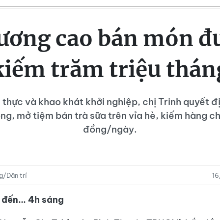
lương cao bán món 
kiếm trăm triệu thán
hực và khao khát khởi nghiệp, chị Trinh quyết đị
ng, mở tiệm bán trà sữa trên vỉa hè, kiếm hàng ch
đồng/ngày.
g/Dân trí
16
 đến... 4h sáng