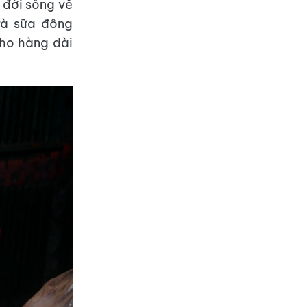
 đời sống về
rà sữa đông
cho hàng dài