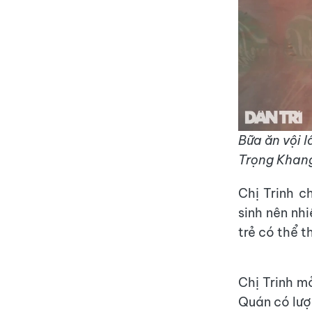
Bữa ăn vội l
Trọng Khang
Chị Trinh c
sinh nên nh
trẻ có thể t
Chị Trinh m
Quán có lượ