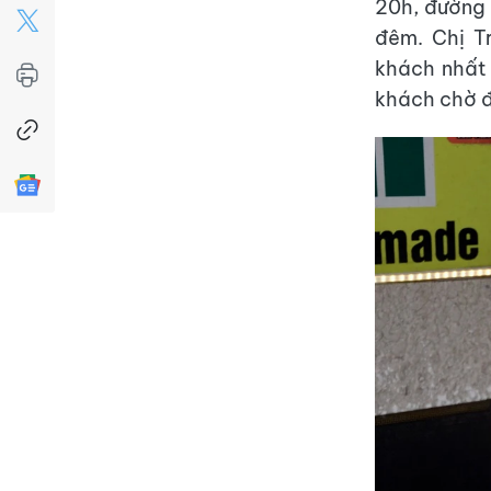
20h, đường 
đêm. Chị T
khách nhất 
khách chờ đ