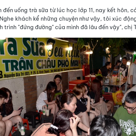
đến uống trà sữa từ lúc học lớp 11, nay kết hôn, c
 Nghe khách kể những chuyện như vậy, tôi xúc độn
 trình "đứng đường" của mình đã lâu đến vậy", chị T