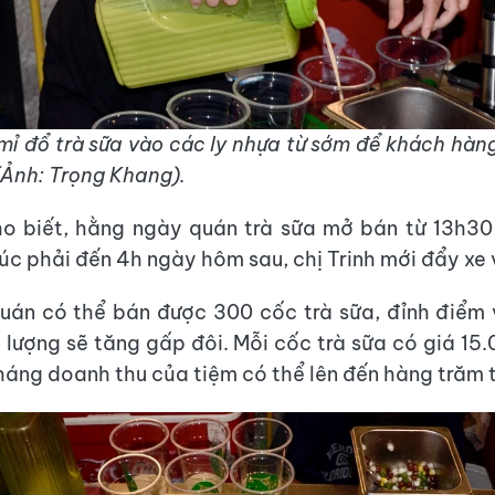
ỉ mỉ đổ trà sữa vào các ly nhựa từ sớm để khách hàn
 (Ảnh: Trọng Khang).
ho biết, hằng ngày quán trà sữa mở bán từ 13h30
lúc phải đến 4h ngày hôm sau, chị Trinh mới đẩy xe 
uán có thể bán được 300 cốc trà sữa, đỉnh điểm
ố lượng sẽ tăng gấp đôi. Mỗi cốc trà sữa có giá 1
háng doanh thu của tiệm có thể lên đến hàng trăm t