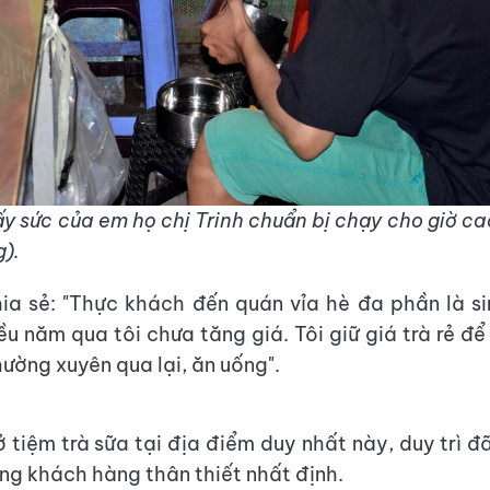
ấy sức của em họ chị Trinh chuẩn bị chạy cho giờ c
).
hia sẻ: "Thực khách đến quán vỉa hè đa phần là si
iều năm qua tôi chưa tăng giá. Tôi giữ giá trà rẻ đ
hường xuyên qua lại, ăn uống".
ở tiệm trà sữa tại địa điểm duy nhất này, duy trì đ
ng khách hàng thân thiết nhất định.