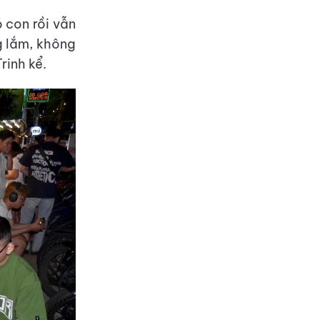
ó con rồi vẫn
g lắm, không
rinh kể.