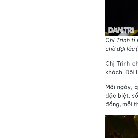
Chị Trinh t
chờ đợi lâu
Chị Trinh c
khách. Đôi 
Mỗi ngày, q
đặc biệt, s
đồng, mỗi t