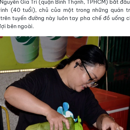
Nguyễn Gia Trí (quận Bình Thạnh, TPHCM) bắt đầu
rinh (40 tuổi), chủ của một trong những quán t
trên tuyến đường này luôn tay pha chế đồ uống 
ợi bên ngoài.