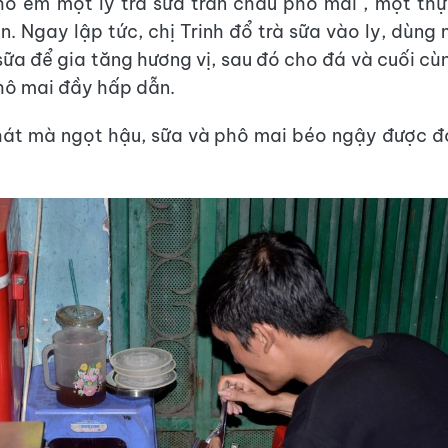
ho em một ly trà sữa trân châu phô mai", một th
n. Ngay lập tức, chị Trinh đổ trà sữa vào ly, dùng
ữa để gia tăng hương vị, sau đó cho đá và cuối cù
hô mai đầy hấp dẫn.
chát mà ngọt hậu, sữa và phô mai béo ngậy được 