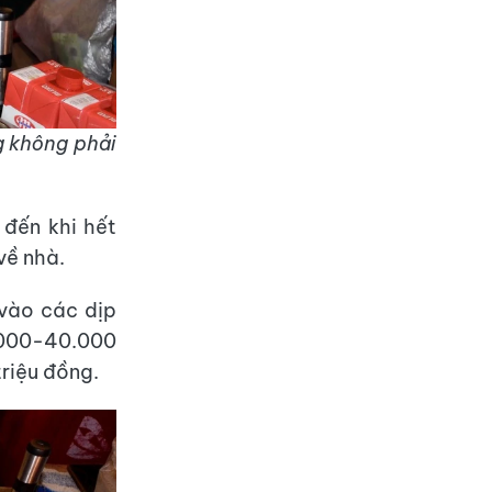
g không phải
 đến khi hết
về nhà.
 vào các dịp
5.000-40.000
riệu đồng.