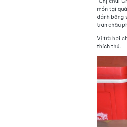
"Chị chủ! C
món tại quá
đánh bông s
trân châu p
Vị trà hơi 
thích thú.