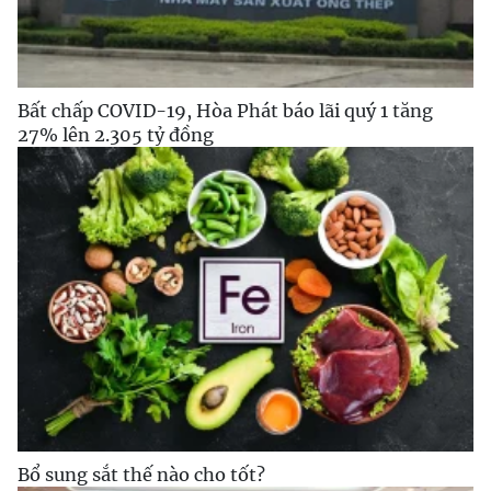
Bất chấp COVID-19, Hòa Phát báo lãi quý 1 tăng
27% lên 2.305 tỷ đồng
Bổ sung sắt thế nào cho tốt?