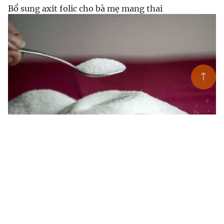
Bổ sung axit folic cho bà mẹ mang thai
Mẹ ăn nhiều đường, con chậm nhận thức