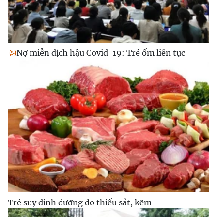
Nợ miễn dịch hậu Covid-19: Trẻ ốm liên tục
Trẻ suy dinh dưỡng do thiếu sắt, kẽm