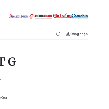
Đăng nhập
T G
r
chồng