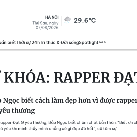
HÀ NỘI
29.6°C
Thứ Sáu, ngày
07/08/2026
cần biết
Thời sự 24h
Tri thức & Đời sống
Spotlight
 KHÓA:
RAPPER ĐẠ
 Ngọc biết cách làm đẹp hơn vì được rappe
 yêu thương
apper Đạt G yêu thương, Bảo Ngọc biết chăm chút bản thân. “Biết ơn 
đã yêu khi mình thấy mình chẳng có gì đẹp đẽ hết”, cô tâm sự.