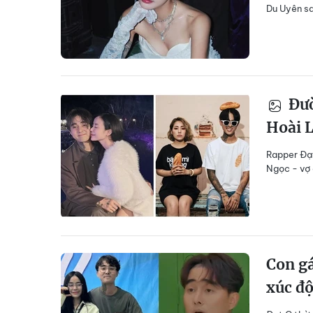
Du Uyên sa
Đườ
Hoài 
Rapper Đạt
Ngọc - vợ 
Con gá
xúc đ