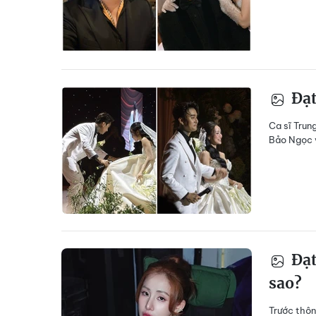
Đạt
Ca sĩ Trun
Bảo Ngọc 
Đạt
sao?
Trước thôn