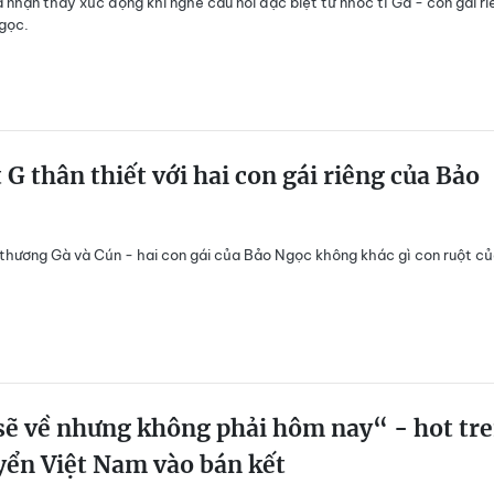
 nhận thấy xúc động khi nghe câu nói đặc biệt từ nhóc tì Gà - con gái ri
gọc.
 G thân thiết với hai con gái riêng của Bảo
thương Gà và Cún - hai con gái của Bảo Ngọc không khác gì con ruột c
sẽ về nhưng không phải hôm nay“ - hot tr
yển Việt Nam vào bán kết