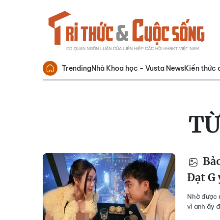
Trending
Nhà Khoa học - Vusta News
Kiến thức 
TỪ
Bảo
Đạt G
Nhờ được r
vì anh ấy 