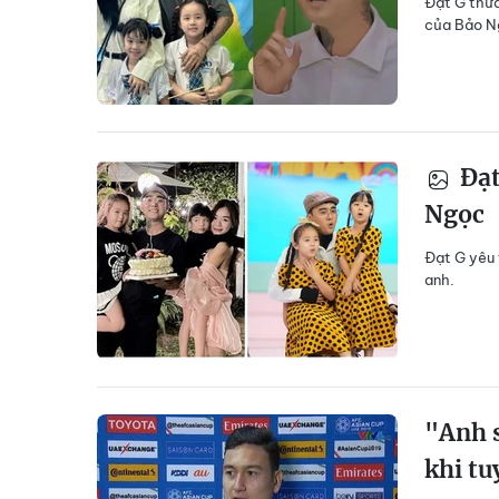
Đạt G thừa
của Bảo N
Đạt
Ngọc
Đạt G yêu 
anh.
"Anh 
khi tu