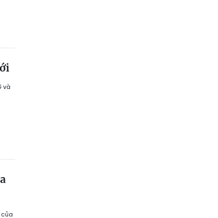
ới
G và
ra
g của