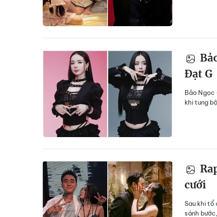
Bảo
Đạt G
Bảo Ngọc -
khi tung b
Rap
cưới
Sau khi tổ
sánh bước,