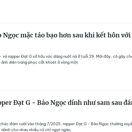
 Ngọc mặc táo bạo hơn sau khi kết hôn với
 vợ rapper Đạt G sở hữu vóc dáng nuột nà ở tuổi 29. Mới đây, cô gây ch
ộ ảnh diện trang phục cắt khoét ở vòng một.
per Đạt G - Bảo Ngọc dính như sam sau đ
 chức đám cưới vào tháng 7/2025, rapper Đạt G - Bảo Ngọc thường xuy
 dành cho nhau nhiều cử chỉ ngọt ngào.