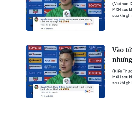
(VietnamDa
MXH sau kh
sau khi gh
Vào tứ
nhưng
(Kiến Thức
MXH sau kh
sau khi gh