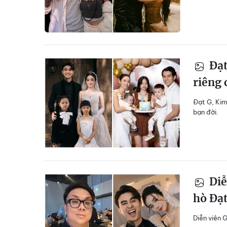
Đạt
riêng 
Đạt G, Kim
bạn đời.
Diễ
hò Đạ
Diễn viên 