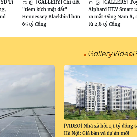
YD Ti
[GALLERY] Chi tiết
[GALLERY] To
ng,
"tiêm kích mặt đất"
Alphard HEV Smart 
and
Hennessey Blackbird hơn
ra mắt Đông Nam Á, 
65 tỷ đồng
từ 2,8 tỷ đồng
Gallery
Video
P
[VIDEO] Nhà xã hội 1,1 tỷ đồng t
Hà Nội: Giá bán và dự án mới