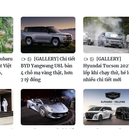
ubaru
[GALLERY] Chi tiết
[GALLERY]
t Việt
BYD Yangwang U8L bản
Hyundai Tucson 202
,
4 chỗ mạ vàng thật, hơn
lốp khi chạy thử, hé l
7 tỷ đồng
nhiều chi tiết mới