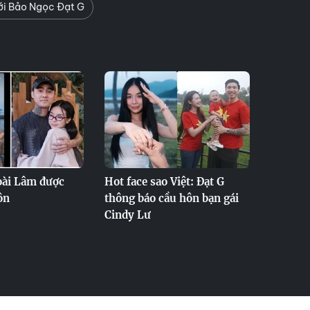
i Bảo Ngọc Đạt G
ài Lâm được
Hot face sao Việt: Đạt G
ôn
thông báo cầu hôn bạn gái
Cindy Lư