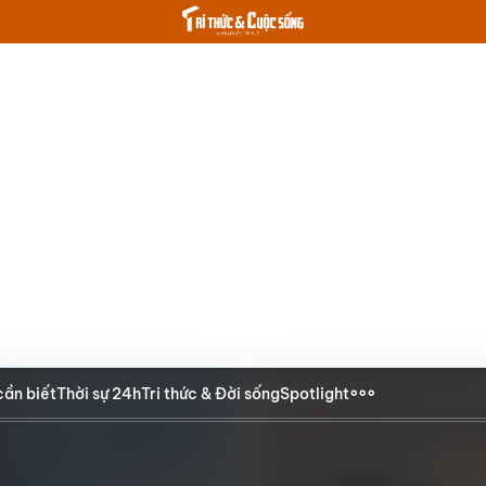
cần biết
Thời sự 24h
Tri thức & Đời sống
Spotlight