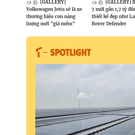
[GALLERY]
[GALLERY] B
Volkswagen Jetta sẽ là xe
7 mới gần 1,7 tỷ đồ
thương hiệu con năng
thiết kế đẹp như L
lượng mới "giá mềm"
Rover Defender
SPOTLIGHT