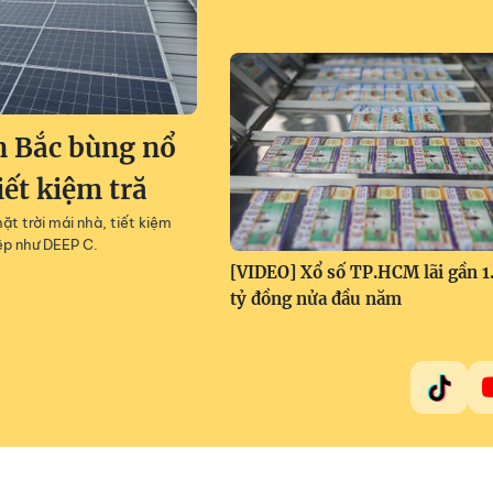
n Bắc bùng nổ
iết kiệm tră
t trời mái nhà, tiết kiệm
ệp như DEEP C.
[VIDEO] Xổ số TP.HCM lãi gần 1
tỷ đồng nửa đầu năm