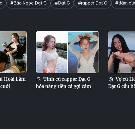
c
#Bảo Ngọc Đạt G
#Đạt G
#rapper Đạt G
#đám cướ
cũ Hoài Lâm
Tình cũ rapper Đạt G
Vợ cũ Ho
 cưới
hóa nàng tiên cá gợi cảm
Đạt G cầu h