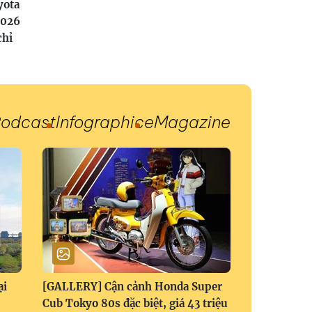
yota
2026
chỉ
odcast
Infographic
eMagazine
ại
[GALLERY] Cận cảnh Honda Super
Cub Tokyo 80s đặc biệt, giá 43 triệu