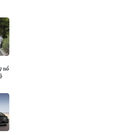
7 nổ
ộ