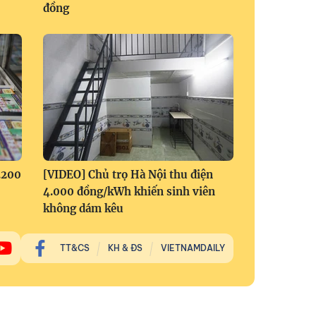
đồng
.200
[VIDEO] Chủ trọ Hà Nội thu điện
4.000 đồng/kWh khiến sinh viên
không dám kêu
TT&CS
KH & ĐS
VIETNAMDAILY