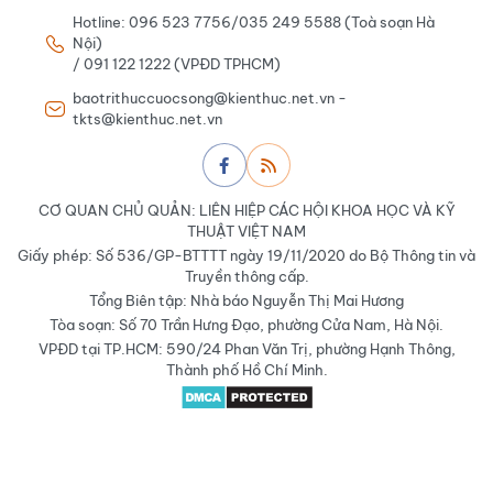
Hotline: 096 523 7756/035 249 5588 (Toà soạn Hà
Nội)
/ 091 122 1222 (VPĐD TPHCM)
baotrithuccuocsong@kienthuc.net.vn -
tkts@kienthuc.net.vn
CƠ QUAN CHỦ QUẢN: LIÊN HIỆP CÁC HỘI KHOA HỌC VÀ KỸ
THUẬT VIỆT NAM
Giấy phép: Số 536/GP-BTTTT ngày 19/11/2020 do Bộ Thông tin và
Truyền thông cấp.
Tổng Biên tập: Nhà báo Nguyễn Thị Mai Hương
Tòa soạn: Số 70 Trần Hưng Đạo, phường Cửa Nam, Hà Nội.
VPĐD tại TP.HCM: 590/24 Phan Văn Trị, phường Hạnh Thông,
Thành phố Hồ Chí Minh.