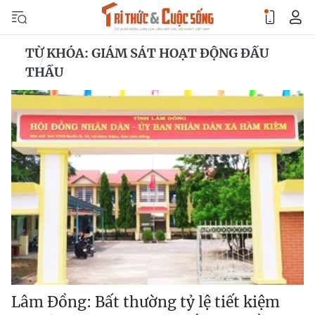
TỪ KHÓA: GIÁM SÁT HOẠT ĐỘNG ĐẤU
THẦU
Lâm Đồng: Bất thường tỷ lệ tiết kiệm