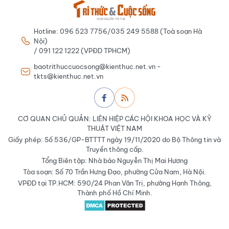
Hotline: 096 523 7756/035 249 5588 (Toà soạn Hà
Nội)
/ 091 122 1222 (VPĐD TPHCM)
baotrithuccuocsong@kienthuc.net.vn -
tkts@kienthuc.net.vn
CƠ QUAN CHỦ QUẢN: LIÊN HIỆP CÁC HỘI KHOA HỌC VÀ KỸ
THUẬT VIỆT NAM
Giấy phép: Số 536/GP-BTTTT ngày 19/11/2020 do Bộ Thông tin và
Truyền thông cấp.
Tổng Biên tập: Nhà báo Nguyễn Thị Mai Hương
Tòa soạn: Số 70 Trần Hưng Đạo, phường Cửa Nam, Hà Nội.
VPĐD tại TP.HCM: 590/24 Phan Văn Trị, phường Hạnh Thông,
Thành phố Hồ Chí Minh.