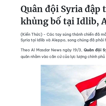
Quân đội Syria đập 
khủng bố tại Idlib, 
(Kiến Thức) - Các tay súng thánh chiến đã m
Syria tại Idlib và Aleppo, song chúng đã phải 
Theo Al Masdar News ngày 19/3,
Quân đội S
quân nhằm vào căn cứ của lực lượng chính phủ D