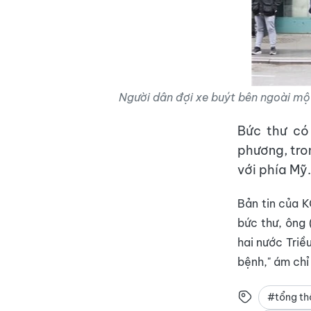
Người dân đợi xe buýt bên ngoài mộ
Bức thư có
phương, tro
với phía Mỹ.
Bản tin của 
bức thư, ông
hai nước Triề
bệnh," ám ch
#tổng th