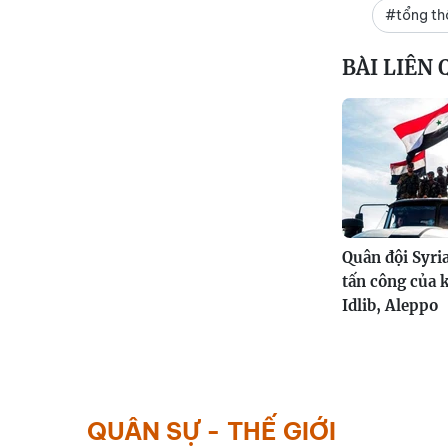
#tổng th
BÀI LIÊN
Quân đội Syri
tấn công của 
Idlib, Aleppo
QUÂN SỰ - THẾ GIỚI