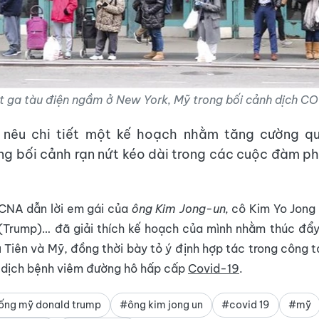
t ga tàu điện ngầm ở New York, Mỹ trong bối cảnh dịch 
 nêu chi tiết một kế hoạch nhằm tăng cường q
ng bối cảnh rạn nứt kéo dài trong các cuộc đàm ph
KCNA dẫn lời em gái của
ông Kim Jong-un,
cô Kim Yo Jong 
 (Trump)… đã giải thích kế hoạch của mình nhằm thúc đẩy
u Tiên và Mỹ, đồng thời bày tỏ ý định hợp tác trong công 
ỉ dịch bệnh viêm đường hô hấp cấp
Covid-19
.
ống mỹ donald trump
#ông kim jong un
#covid 19
#mỹ