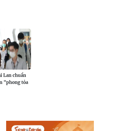
ái Lan chuẩn
ản "phong tỏa