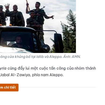
công của khủng bố tại Idlib và Aleppo. Ảnh: AMN.
yria
cũng đẩy lui một cuộc tấn công của nhóm thánh
 Jabal Al-Zawiya, phía nam Aleppo.
m chi tiết