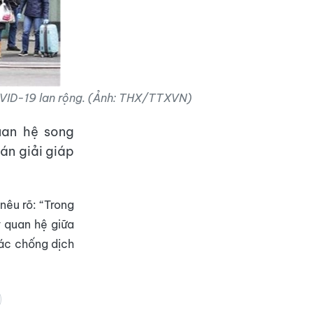
COVID-19 lan rộng. (Ảnh: THX/TTXVN)
uan hệ song
án giải giáp
nêu rõ: “Trong
 quan hệ giữa
tác chống dịch