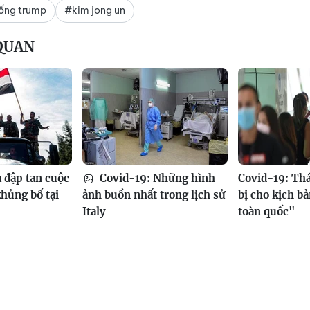
ống trump
#kim jong un
 QUAN
a đập tan cuộc
Covid-19: Những hình
Covid-19: Th
khủng bố tại
ảnh buồn nhất trong lịch sử
bị cho kịch b
Italy
toàn quốc"