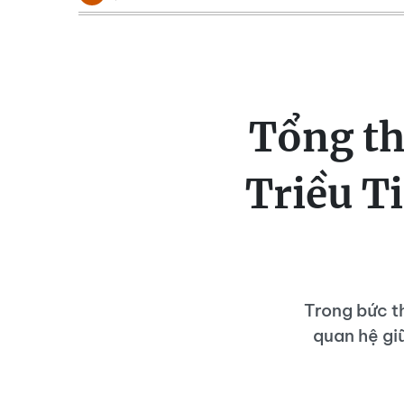
Tổng th
Triều T
Trong bức t
quan hệ giữ