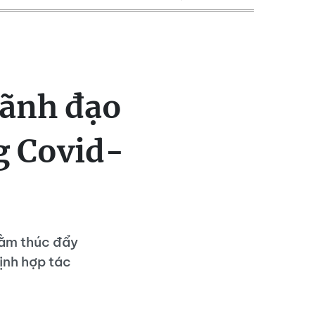
lãnh đạo
g Covid-
hằm thúc đẩy
định hợp tác