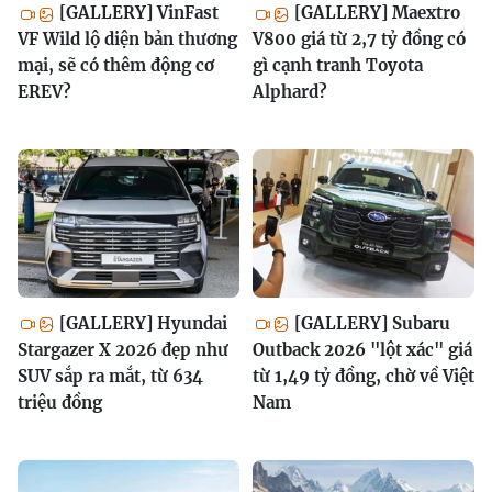
[GALLERY] VinFast
[GALLERY] Maextro
VF Wild lộ diện bản thương
V800 giá từ 2,7 tỷ đồng có
mại, sẽ có thêm động cơ
gì cạnh tranh Toyota
EREV?
Alphard?
[GALLERY] Hyundai
[GALLERY] Subaru
Stargazer X 2026 đẹp như
Outback 2026 "lột xác" giá
SUV sắp ra mắt, từ 634
từ 1,49 tỷ đồng, chờ về Việt
triệu đồng
Nam