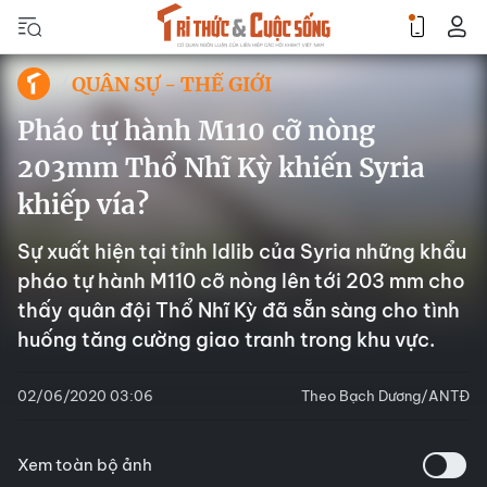
QUÂN SỰ - THẾ GIỚI
Pháo tự hành M110 cỡ nòng
203mm Thổ Nhĩ Kỳ khiến Syria
khiếp vía?
Sự xuất hiện tại tỉnh Idlib của Syria những khẩu
pháo tự hành M110 cỡ nòng lên tới 203 mm cho
thấy quân đội Thổ Nhĩ Kỳ đã sẵn sàng cho tình
huống tăng cường giao tranh trong khu vực.
02/06/2020 03:06
Theo Bạch Dương/ANTĐ
Xem toàn bộ ảnh