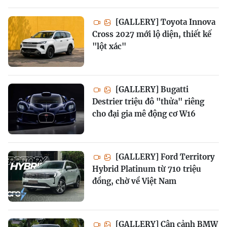
[GALLERY] Toyota Innova
Cross 2027 mới lộ diện, thiết kế
"lột xác"
[GALLERY] Bugatti
Destrier triệu đô "thửa" riêng
cho đại gia mê động cơ W16
[GALLERY] Ford Territory
Hybrid Platinum từ 710 triệu
đồng, chờ về Việt Nam
[GALLERY] Cận cảnh BMW