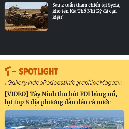
Sau 2 tuần tham chiến tại Syria,
kho tên lửa Thổ Nhĩ Kỳ đã cạn
kiệt?
SPOTLIGHT
Gallery
Video
Podcast
Infographic
eMagazine
[VIDEO] Tây Ninh thu hút FDI bùng nổ,
lọt top 8 địa phương dẫn đầu cả nước