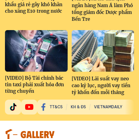
khẩu giá rẻ gây khó khăn
ngân hàng Nam Á làm Phó
cho xăng E10 trong nước
tổng giám đốc Dược phẩm
Bến Tre
[VIDEO] Bộ Tài chính bác
[VIDEO] Lãi suất vay neo
tin taxi phải xuất hóa đơn
cao kỷ lục, người vay tiền
từng chuyến
tỷ khốn đốn mỗi tháng
TT&CS
KH & ĐS
VIETNAMDAILY
GALLERY