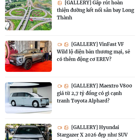
[GALLERY] Gấp rút hoàn
thiện đường kết nối sân bay Long
Thành
[GALLERY] VinFast VF
Wild lộ diện bản thương mại, sẽ
có thêm động cơ EREV?
[GALLERY] Maextro V800
giá từ 2,7 tỷ đồng có gì cạnh
tranh Toyota Alphard?
[GALLERY] Hyundai
Stargazer X 2026 đẹp như SUV