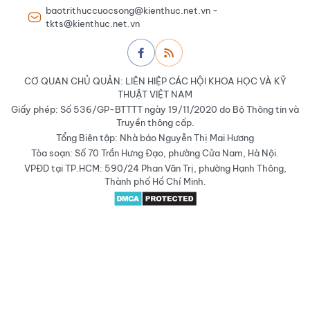
baotrithuccuocsong@kienthuc.net.vn -
tkts@kienthuc.net.vn
CƠ QUAN CHỦ QUẢN: LIÊN HIỆP CÁC HỘI KHOA HỌC VÀ KỸ
THUẬT VIỆT NAM
Giấy phép: Số 536/GP-BTTTT ngày 19/11/2020 do Bộ Thông tin và
Truyền thông cấp.
Tổng Biên tập: Nhà báo Nguyễn Thị Mai Hương
Tòa soạn: Số 70 Trần Hưng Đạo, phường Cửa Nam, Hà Nội.
VPĐD tại TP.HCM: 590/24 Phan Văn Trị, phường Hạnh Thông,
Thành phố Hồ Chí Minh.