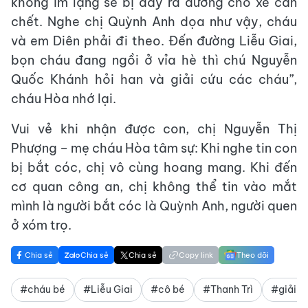
không im lặng sẽ bị đẩy ra đường cho xe cán
chết. Nghe chị Quỳnh Anh dọa như vậy, cháu
và em Diên phải đi theo. Đến đường Liễu Giai,
bọn cháu đang ngồi ở vỉa hè thì chú Nguyễn
Quốc Khánh hỏi han và giải cứu các cháu”,
cháu Hòa nhớ lại.
Vui vẻ khi nhận được con, chị Nguyễn Thị
Phượng – mẹ cháu Hòa tâm sự: Khi nghe tin con
bị bắt cóc, chị vô cùng hoang mang. Khi đến
cơ quan công an, chị không thể tin vào mắt
mình là người bắt cóc là Quỳnh Anh, người quen
ở xóm trọ.
Chia sẻ
Chia sẻ
Chia sẻ
Copy link
Theo dõi
#cháu bé
#Liễu Giai
#cô bé
#Thanh Trì
#giải c