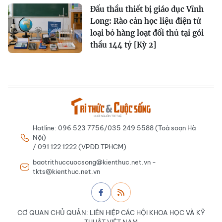
Đấu thầu thiết bị giáo dục Vĩnh
Long: Rào cản học liệu điện tử
loại bỏ hàng loạt đối thủ tại gói
thầu 144 tỷ [Kỳ 2]
Hotline: 096 523 7756/035 249 5588 (Toà soạn Hà
Nội)
/ 091 122 1222 (VPĐD TPHCM)
baotrithuccuocsong@kienthuc.net.vn -
tkts@kienthuc.net.vn
CƠ QUAN CHỦ QUẢN: LIÊN HIỆP CÁC HỘI KHOA HỌC VÀ KỸ