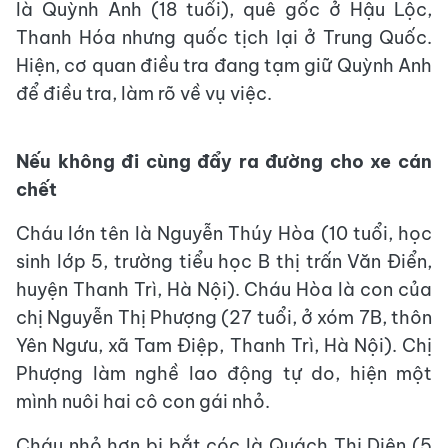
là Quỳnh Anh (18 tuổi), quê gốc ở Hậu Lộc,
Thanh Hóa nhưng quốc tịch lại ở Trung Quốc.
Hiện, cơ quan điều tra đang tạm giữ Quỳnh Anh
để điều tra, làm rõ về vụ việc.
Nếu không đi cùng đẩy ra đường cho xe cán
chết
Cháu lớn tên là Nguyễn Thúy Hòa (10 tuổi, học
sinh lớp 5, trường tiểu học B thị trấn Văn Điển,
huyện Thanh Trì, Hà Nội). Cháu Hòa là con của
chị Nguyễn Thị Phượng (27 tuổi, ở xóm 7B, thôn
Yên Ngưu, xã Tam Điệp, Thanh Trì, Hà Nội). Chị
Phượng làm nghề lao động tự do, hiện một
mình nuôi hai cô con gái nhỏ.
Cháu nhỏ hơn bị bắt cóc là Quách Thị Diên (5