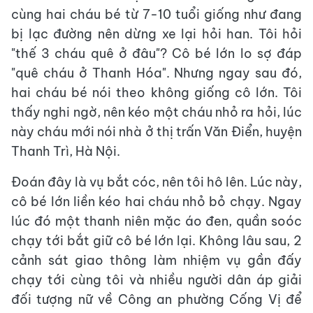
cùng hai cháu bé từ 7-10 tuổi giống như đang
bị lạc đường nên dừng xe lại hỏi han. Tôi hỏi
"thế 3 cháu quê ở đâu"? Cô bé lớn lo sợ đáp
"quê cháu ở Thanh Hóa". Nhưng ngay sau đó,
hai cháu bé nói theo không giống cô lớn. Tôi
thấy nghi ngờ, nên kéo một cháu nhỏ ra hỏi, lúc
này cháu mới nói nhà ở thị trấn Văn Điển, huyện
Thanh Trì, Hà Nội.
Đoán đây là vụ bắt cóc, nên tôi hô lên. Lúc này,
cô bé lớn liền kéo hai cháu nhỏ bỏ chạy. Ngay
lúc đó một thanh niên mặc áo đen, quần soóc
chạy tới bắt giữ cô bé lớn lại. Không lâu sau, 2
cảnh sát giao thông làm nhiệm vụ gần đấy
chạy tới cùng tôi và nhiều người dân áp giải
đối tượng nữ về Công an phường Cống Vị để