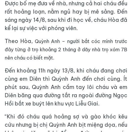
Được bố mẹ đưa về nhà, nhưng cả hai cháu đều
rất hoảng loạn, nằm ngủ hay bị mê sảng. Đến
sáng ngày 14/8, sau khi đi học về, cháu Hòa đã
kể lại sự việc với phóng viên.
Theo Hòa,
Quỳnh Anh – người bắt cóc mình trước
đây từng ở trọ khoảng 2 tháng ở dãy nhà trọ xóm 7B
nên cháu có biết mặt.
Đến khoảng 11h ngày 13/8, khi cháu đang chơi
cùng em Diên thì Quỳnh Anh đến chơi cùng. Ít
phút sau, Quỳnh Anh cầm tay lôi cháu và em
Diên băng qua đường tắt ra ngoài đường Ngọc
Hồi bắt xe buýt lên khu vực Liễu Giai.
“Khi đó cháu quá hoảng sợ và gào khóc kêu
cứu nhưng bị chị Quỳnh Anh bịt miệng dọa, nếu