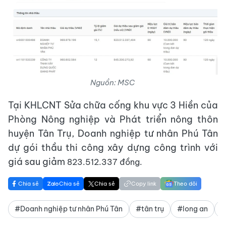
Nguồn: MSC
Tại KHLCNT Sửa chữa cống khu vực 3 Hiền của
Phòng Nông nghiệp và Phát triển nông thôn
huyện Tân Trụ, Doanh nghiệp tư nhân Phú Tân
dự gói thầu thi công xây dựng công trình với
giá sau giảm
823.512.337 đồng.
Chia sẻ
Chia sẻ
Chia sẻ
Copy link
Theo dõi
#Doanh nghiệp tư nhân Phú Tân
#tân trụ
#long an
#