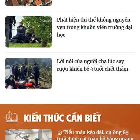
Phát hiện thi thể không nguyên
vẹn trong khuôn viên trường đại
học
Lời nói của người cha lúc say
rượu khiến bé 3 tuổi chết thảm
KIẾN THỨC CẦN BIẾT
Tiểu máu kéo dài, cụ ông 85
tuổi được cắt toàn bộ bàng quang