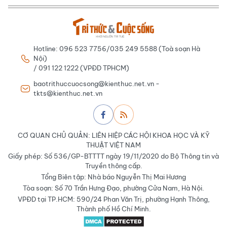
Hotline: 096 523 7756/035 249 5588 (Toà soạn Hà
Nội)
/ 091 122 1222 (VPĐD TPHCM)
baotrithuccuocsong@kienthuc.net.vn -
tkts@kienthuc.net.vn
CƠ QUAN CHỦ QUẢN: LIÊN HIỆP CÁC HỘI KHOA HỌC VÀ KỸ
THUẬT VIỆT NAM
Giấy phép: Số 536/GP-BTTTT ngày 19/11/2020 do Bộ Thông tin và
Truyền thông cấp.
Tổng Biên tập: Nhà báo Nguyễn Thị Mai Hương
Tòa soạn: Số 70 Trần Hưng Đạo, phường Cửa Nam, Hà Nội.
VPĐD tại TP.HCM: 590/24 Phan Văn Trị, phường Hạnh Thông,
Thành phố Hồ Chí Minh.