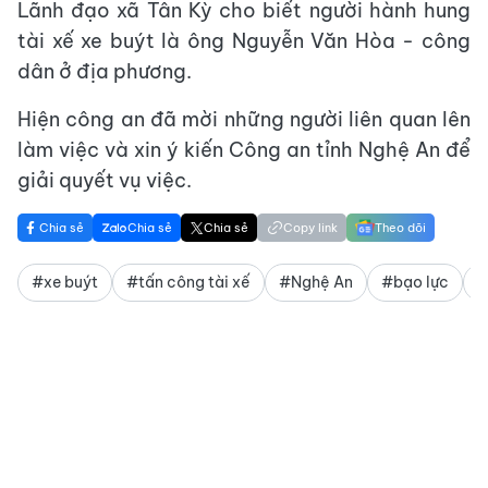
Lãnh đạo xã Tân Kỳ cho biết người hành hung
tài xế xe buýt là ông Nguyễn Văn Hòa - công
dân ở địa phương.
Hiện công an đã mời những người liên quan lên
làm việc và xin ý kiến Công an tỉnh Nghệ An để
giải quyết vụ việc.
Chia sẻ
Chia sẻ
Chia sẻ
Copy link
Theo dõi
#xe buýt
#tấn công tài xế
#Nghệ An
#bạo lực
#