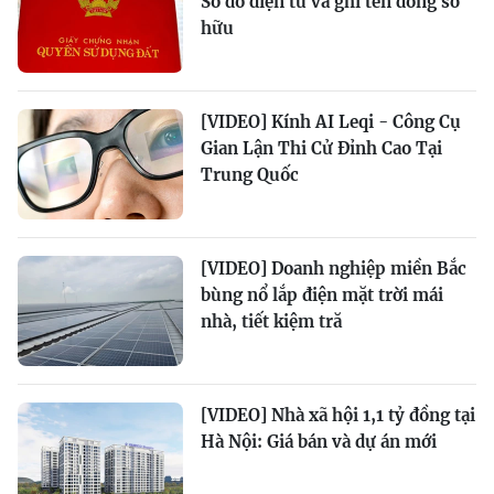
Sổ đỏ điện tử và ghi tên đồng sở
hữu
[VIDEO] Kính AI Leqi - Công Cụ
Gian Lận Thi Cử Đỉnh Cao Tại
Trung Quốc
[VIDEO] Doanh nghiệp miền Bắc
bùng nổ lắp điện mặt trời mái
nhà, tiết kiệm tră
[VIDEO] Nhà xã hội 1,1 tỷ đồng tại
Hà Nội: Giá bán và dự án mới