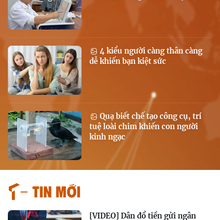
4 kiểu người càng thân càng
dễ khiến bạn kiệt sức
Quạ biết chế tạo công cụ, trí
tuệ loài chim khiến con người
kinh ngạc
Tin mới
[VIDEO] Dân đổ tiền gửi ngân