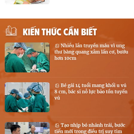
KIẾN THỨC CẦN BIẾT
Nhiều lần truyền máu vì ung
thư bàng quang xâm lấn cơ, bướu
hơn 10cm
Bé gái 14 tuổi mang khối u vú
8 cm, bác sĩ nỗ lực bảo tồn tuyến
vú
Tạo nhịp bó nhánh trái, bước
tiến mới trong điều trị suy tim