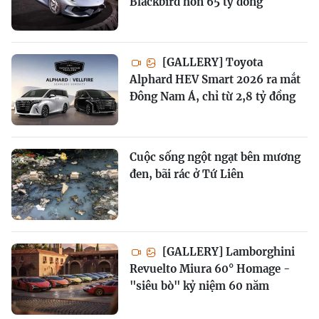
Blackbird hơn 65 tỷ đồng
[GALLERY] Toyota
Alphard HEV Smart 2026 ra mắt
Đông Nam Á, chỉ từ 2,8 tỷ đồng
Cuộc sống ngột ngạt bên mương
đen, bãi rác ở Tứ Liên
[GALLERY] Lamborghini
Revuelto Miura 60° Homage -
"siêu bò" kỷ niệm 60 năm