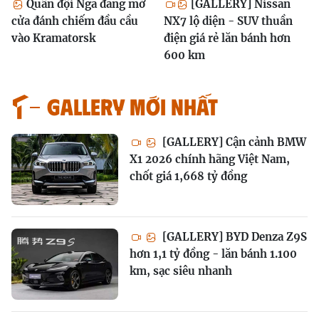
Quân đội Nga đang mở
[GALLERY] Nissan
cửa đánh chiếm đầu cầu
NX7 lộ diện - SUV thuần
vào Kramatorsk
điện giá rẻ lăn bánh hơn
600 km
GALLERY MỚI NHẤT
[GALLERY] Cận cảnh BMW
X1 2026 chính hãng Việt Nam,
chốt giá 1,668 tỷ đồng
[GALLERY] BYD Denza Z9S
hơn 1,1 tỷ đồng - lăn bánh 1.100
km, sạc siêu nhanh