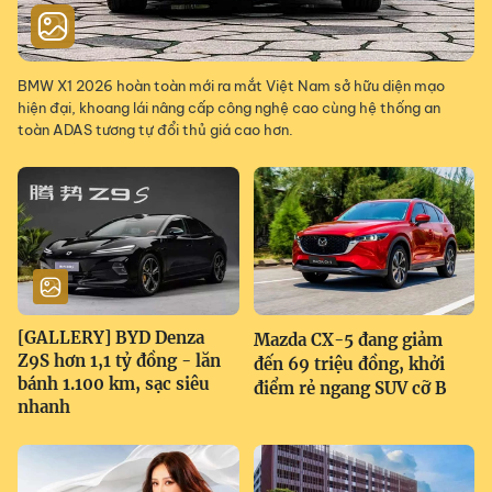
BMW X1 2026 hoàn toàn mới ra mắt Việt Nam sở hữu diện mạo
hiện đại, khoang lái nâng cấp công nghệ cao cùng hệ thống an
toàn ADAS tương tự đổi thủ giá cao hơn.
[GALLERY] BYD Denza
Mazda CX-5 đang giảm
Z9S hơn 1,1 tỷ đồng - lăn
đến 69 triệu đồng, khởi
bánh 1.100 km, sạc siêu
điểm rẻ ngang SUV cỡ B
nhanh