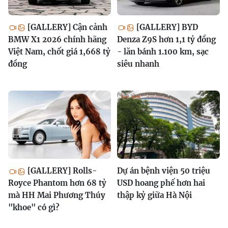
[GALLERY] Cận cảnh
[GALLERY] BYD
BMW X1 2026 chính hãng
Denza Z9S hơn 1,1 tỷ đồng
Việt Nam, chốt giá 1,668 tỷ
- lăn bánh 1.100 km, sạc
đồng
siêu nhanh
[GALLERY] Rolls-
Dự án bệnh viện 50 triệu
Royce Phantom hơn 68 tỷ
USD hoang phế hơn hai
mà HH Mai Phương Thúy
thập kỷ giữa Hà Nội
"khoe" có gì?