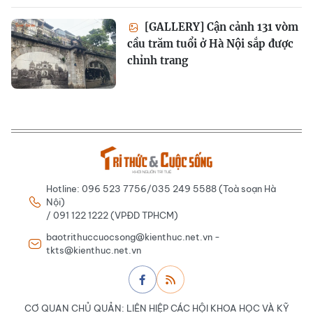
[GALLERY] Cận cảnh 131 vòm
cầu trăm tuổi ở Hà Nội sắp được
chỉnh trang
Hotline: 096 523 7756/035 249 5588 (Toà soạn Hà
Nội)
/ 091 122 1222 (VPĐD TPHCM)
baotrithuccuocsong@kienthuc.net.vn -
tkts@kienthuc.net.vn
CƠ QUAN CHỦ QUẢN: LIÊN HIỆP CÁC HỘI KHOA HỌC VÀ KỸ