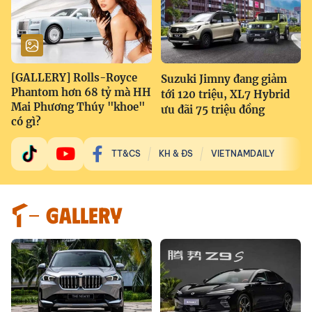
[GALLERY] Rolls-Royce
Suzuki Jimny đang giảm
Phantom hơn 68 tỷ mà HH
tới 120 triệu, XL7 Hybrid
Mai Phương Thúy "khoe"
ưu đãi 75 triệu đồng
có gì?
TT&CS
KH & ĐS
VIETNAMDAILY
GALLERY