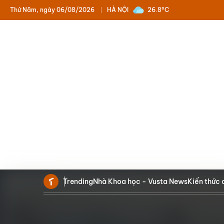
Thứ Năm, ngày 06/08/2026
HÀ NỘI
26.8°C
Trending
Nhà Khoa học - Vusta News
Kiến thức 