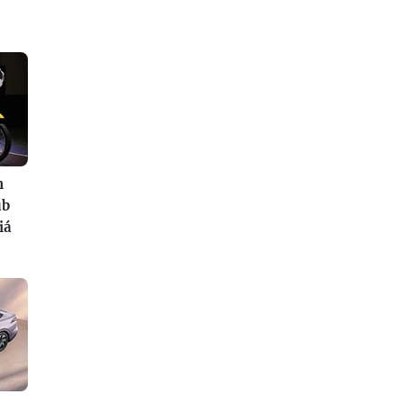
n
ub
iá