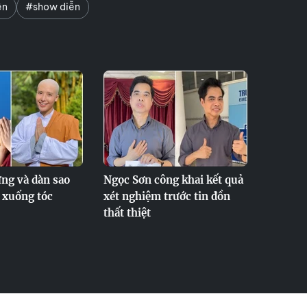
ện
#show diễn
g và dàn sao
Ngọc Sơn công khai kết quả
ờ xuống tóc
xét nghiệm trước tin đồn
thất thiệt