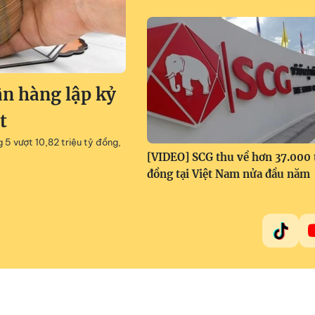
ân hàng lập kỷ
t
g 5 vượt 10,82 triệu tỷ đồng,
[VIDEO] SCG thu về hơn 37.000 
đồng tại Việt Nam nửa đầu năm