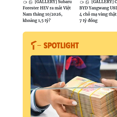
[GALLERY] Subaru
[GALLERY] Ch
Forester HEV ra mắt Việt
BYD Yangwang U8L
Nam tháng 10/2026,
4 chỗ mạ vàng thật
khoảng 1,5 tỷ?
7 tỷ đồng
SPOTLIGHT