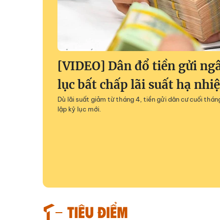
[VIDEO] Dân đổ tiền gửi ng
lục bất chấp lãi suất hạ nhiệ
Dù lãi suất giảm từ tháng 4, tiền gửi dân cư cuối thán
lập kỷ lục mới.
TIÊU ĐIỂM