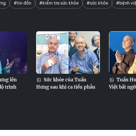
ưng
#tin đồn
#kiểm tra sức khỏe
#sức khỏe
#bệnh vi
ưng lên
Sức khỏe của Tuấn
Tuấn Hưn
độ trình
Hưng sau khi ca tiểu phẫu
Việt bất ng