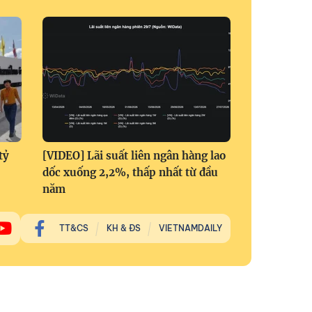
tỷ
[VIDEO] Lãi suất liên ngân hàng lao
dốc xuống 2,2%, thấp nhất từ đầu
năm
TT&CS
KH & ĐS
VIETNAMDAILY