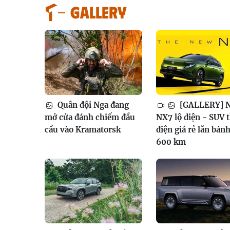
GALLERY
Quân đội Nga đang
[GALLERY] N
mở cửa đánh chiếm đầu
NX7 lộ diện - SUV 
cầu vào Kramatorsk
điện giá rẻ lăn bán
600 km