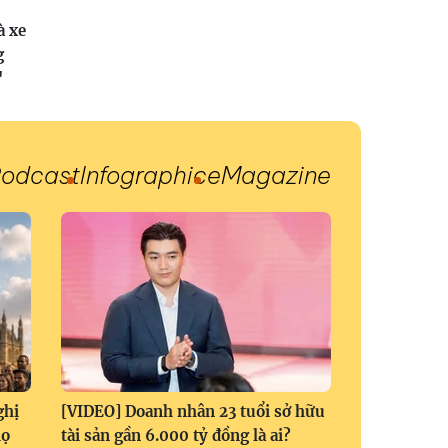
à xe
g
"
odcast
Infographic
eMagazine
ghị
[VIDEO] Doanh nhân 23 tuổi sở hữu
họ
tài sản gần 6.000 tỷ đồng là ai?