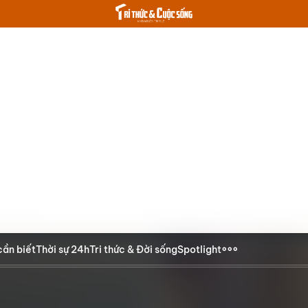
cần biết
Thời sự 24h
Tri thức & Đời sống
Spotlight