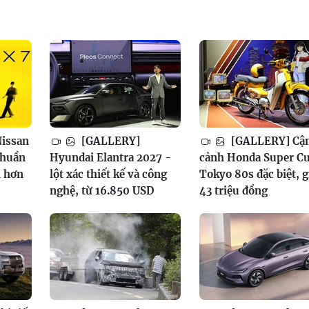
issan
[GALLERY]
[GALLERY] Cậ
thuần
Hyundai Elantra 2027 -
cảnh Honda Super C
h hơn
lột xác thiết kế và công
Tokyo 80s đặc biệt, g
nghệ, từ 16.850 USD
43 triệu đồng