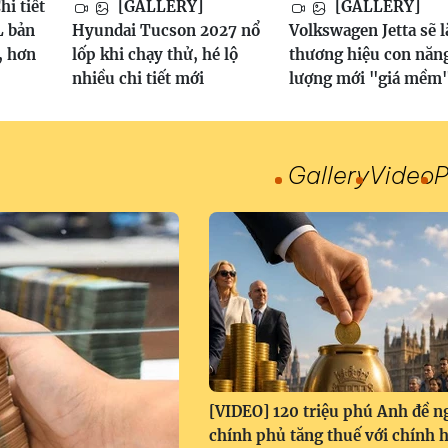
i tiết
[GALLERY]
[GALLERY]
 bản
Hyundai Tucson 2027 nổ
Volkswagen Jetta sẽ l
, hơn
lốp khi chạy thử, hé lộ
thương hiệu con năn
nhiều chi tiết mới
lượng mới "giá mềm
Gallery
Video
P
[VIDEO] 120 triệu phú Anh đề n
chính phủ tăng thuế với chính 