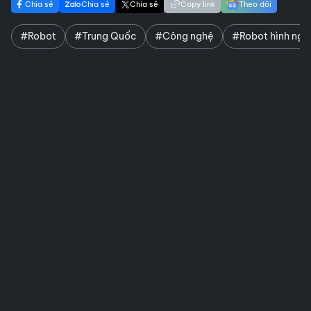
Chia sẻ
Chia sẻ
Chia sẻ
Copy link
Theo dõi
#Robot
#Trung Quốc
#Công nghệ
#Robot hình ngư