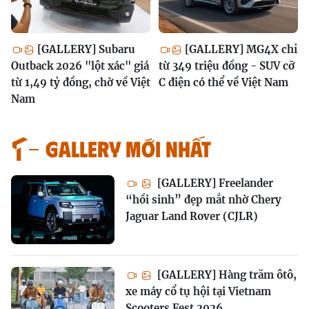
[GALLERY] Subaru
[GALLERY] MG4X chỉ
Outback 2026 "lột xác" giá
từ 349 triệu đồng - SUV cỡ
từ 1,49 tỷ đồng, chờ về Việt
C điện có thể về Việt Nam
Nam
GALLERY MỚI NHẤT
[GALLERY] Freelander
“hồi sinh” đẹp mắt nhờ Chery
Jaguar Land Rover (CJLR)
[GALLERY] Hàng trăm ôtô,
xe máy cổ tụ hội tại Vietnam
Scooters Fest 2026