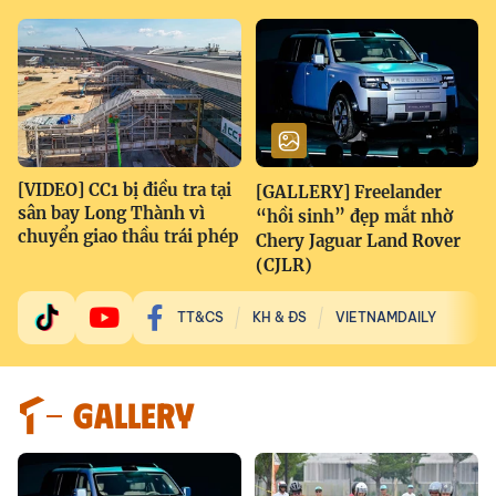
[VIDEO] CC1 bị điều tra tại
[GALLERY] Freelander
sân bay Long Thành vì
“hồi sinh” đẹp mắt nhờ
chuyển giao thầu trái phép
Chery Jaguar Land Rover
(CJLR)
TT&CS
KH & ĐS
VIETNAMDAILY
GALLERY