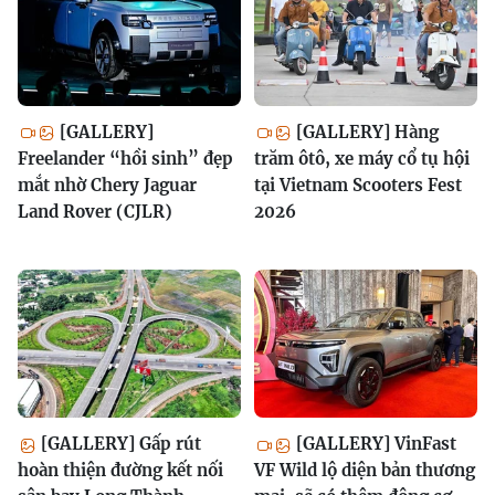
[GALLERY]
[GALLERY] Hàng
Freelander “hồi sinh” đẹp
trăm ôtô, xe máy cổ tụ hội
mắt nhờ Chery Jaguar
tại Vietnam Scooters Fest
Land Rover (CJLR)
2026
[GALLERY] Gấp rút
[GALLERY] VinFast
hoàn thiện đường kết nối
VF Wild lộ diện bản thương