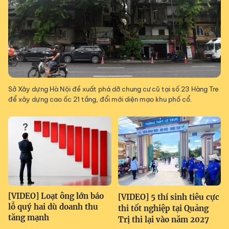
Sở Xây dựng Hà Nội đề xuất phá dỡ chung cư cũ tại số 23 Hàng Tre
để xây dựng cao ốc 21 tầng, đổi mới diện mạo khu phố cổ.
[VIDEO] Loạt ông lớn báo
[VIDEO] 5 thí sinh tiêu cực
lỗ quý hai dù doanh thu
thi tốt nghiệp tại Quảng
tăng mạnh
Trị thi lại vào năm 2027