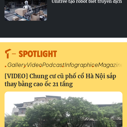
Unitree tạo robot biết truyền dịch
SPOTLIGHT
Gallery
Video
Podcast
Infographic
eMagazine
[VIDEO] Chung cư cũ phố cổ Hà Nội sắp
thay bằng cao ốc 21 tầng