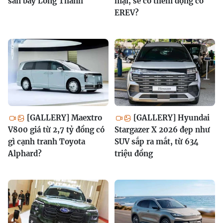
sân bay Long Thành
mại, sẽ có thêm động cơ
EREV?
[GALLERY] Maextro
[GALLERY] Hyundai
V800 giá từ 2,7 tỷ đồng có
Stargazer X 2026 đẹp như
gì cạnh tranh Toyota
SUV sắp ra mắt, từ 634
Alphard?
triệu đồng