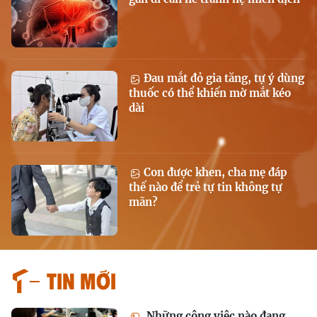
Đau mắt đỏ gia tăng, tự ý dùng
thuốc có thể khiến mờ mắt kéo
dài
Con được khen, cha mẹ đáp
thế nào để trẻ tự tin không tự
mãn?
Tin mới
Những công việc nào đang