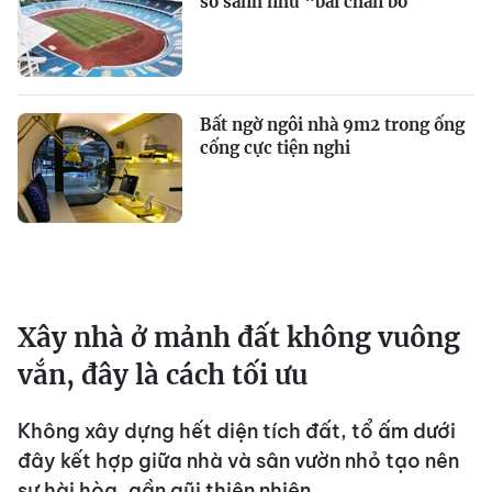
so sánh như “bãi chăn bò”
Bất ngờ ngôi nhà 9m2 trong ống
cống cực tiện nghi
Xây nhà ở mảnh đất không vuông
vắn, đây là cách tối ưu
Không xây dựng hết diện tích đất, tổ ấm dưới
đây kết hợp giữa nhà và sân vườn nhỏ tạo nên
sự hài hòa, gần gũi thiên nhiên.