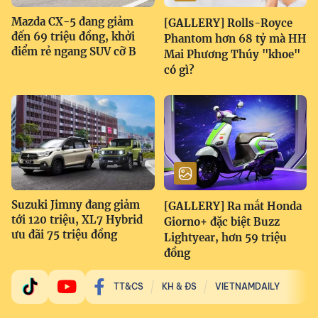
Mazda CX-5 đang giảm
[GALLERY] Rolls-Royce
đến 69 triệu đồng, khởi
Phantom hơn 68 tỷ mà HH
điểm rẻ ngang SUV cỡ B
Mai Phương Thúy "khoe"
có gì?
Suzuki Jimny đang giảm
[GALLERY] Ra mắt Honda
tới 120 triệu, XL7 Hybrid
Giorno+ đặc biệt Buzz
ưu đãi 75 triệu đồng
Lightyear, hơn 59 triệu
đồng
TT&CS
KH & ĐS
VIETNAMDAILY