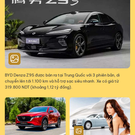
BYD Denza Z9S được bán ra tại Trung Quốc với 3 phiên bản, di
chuyển lên tới 1.100 km và hỗ trợ sạc siêu nhanh. Xe có giá từ
319.800 NDT (khoảng 1,12 tỷ đồng).