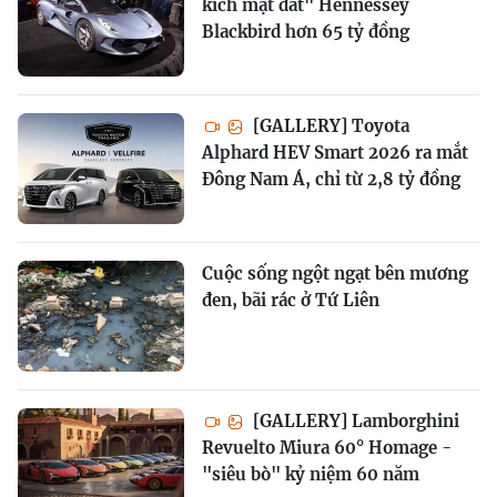
kích mặt đất" Hennessey
Blackbird hơn 65 tỷ đồng
[GALLERY] Toyota
Alphard HEV Smart 2026 ra mắt
Đông Nam Á, chỉ từ 2,8 tỷ đồng
Cuộc sống ngột ngạt bên mương
đen, bãi rác ở Tứ Liên
[GALLERY] Lamborghini
Revuelto Miura 60° Homage -
"siêu bò" kỷ niệm 60 năm