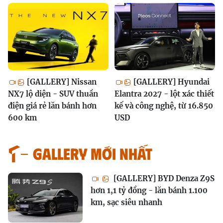
[GALLERY] Nissan
[GALLERY] Hyundai
NX7 lộ diện - SUV thuần
Elantra 2027 - lột xác thiết
điện giá rẻ lăn bánh hơn
kế và công nghệ, từ 16.850
600 km
USD
GALLERY MỚI NHẤT
[GALLERY] BYD Denza Z9S
hơn 1,1 tỷ đồng - lăn bánh 1.100
km, sạc siêu nhanh