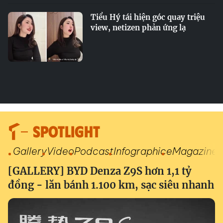
Tiểu Hý tái hiện góc quay triệu
view, netizen phản ứng lạ
SPOTLIGHT
Gallery
Video
Podcast
Infographic
eMagazine
[GALLERY] BYD Denza Z9S hơn 1,1 tỷ
đồng - lăn bánh 1.100 km, sạc siêu nhanh