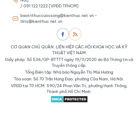
/ 091 122 1222 (VPĐD TPHCM)
baotrithuccuocsong@kienthuc.net.vn -
tkts@kienthuc.net.vn
CƠ QUAN CHỦ QUẢN: LIÊN HIỆP CÁC HỘI KHOA HỌC VÀ KỸ
THUẬT VIỆT NAM
Giấy phép: Số 536/GP-BTTTT ngày 19/11/2020 do Bộ Thông tin và
Truyền thông cấp.
Tổng Biên tập: Nhà báo Nguyễn Thị Mai Hương
Tòa soạn: Số 70 Trần Hưng Đạo, phường Cửa Nam, Hà Nội.
VPĐD tại TP.HCM: 590/24 Phan Văn Trị, phường Hạnh Thông,
Thành phố Hồ Chí Minh.