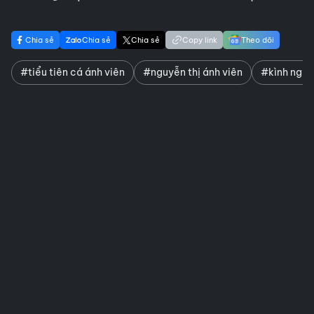
Chia sẻ
Chia sẻ
Chia sẻ
Copy link
Theo dõi
#tiểu tiên cá ánh viên
#nguyễn thị ánh viên
#kình ngư 