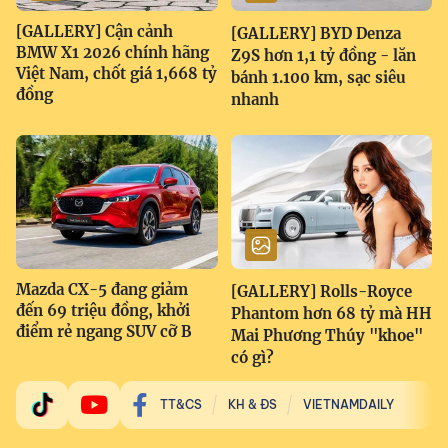
[GALLERY] Cận cảnh
[GALLERY] BYD Denza
BMW X1 2026 chính hãng
Z9S hơn 1,1 tỷ đồng - lăn
Việt Nam, chốt giá 1,668 tỷ
bánh 1.100 km, sạc siêu
đồng
nhanh
Mazda CX-5 đang giảm
[GALLERY] Rolls-Royce
đến 69 triệu đồng, khởi
Phantom hơn 68 tỷ mà HH
điểm rẻ ngang SUV cỡ B
Mai Phương Thúy "khoe"
có gì?
TT&CS
KH & ĐS
VIETNAMDAILY