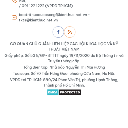
Nội)
/ 091 122 1222 (VPĐD TPHCM)
baotrithuccuocsong@kienthuc.net.vn -
tkts@kienthuc.net.vn
CƠ QUAN CHỦ QUẢN: LIÊN HIỆP CÁC HỘI KHOA HỌC VÀ KỸ
THUẬT VIỆT NAM
Giấy phép: Số 536/GP-BTTTT ngày 19/11/2020 do Bộ Thông tin và
Truyền thông cấp.
Tổng Biên tập: Nhà báo Nguyễn Thị Mai Hương
Tòa soạn: Số 70 Trần Hưng Đạo, phường Cửa Nam, Hà Nội.
VPĐD tại TP.HCM: 590/24 Phan Văn Trị, phường Hạnh Thông,
Thành phố Hồ Chí Minh.