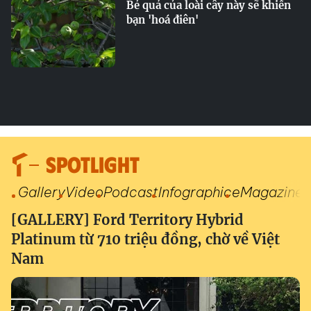
Bẻ quả của loài cây này sẽ khiến
bạn 'hoá điên'
SPOTLIGHT
Gallery
Video
Podcast
Infographic
eMagazine
[GALLERY] Ford Territory Hybrid
Platinum từ 710 triệu đồng, chờ về Việt
Nam