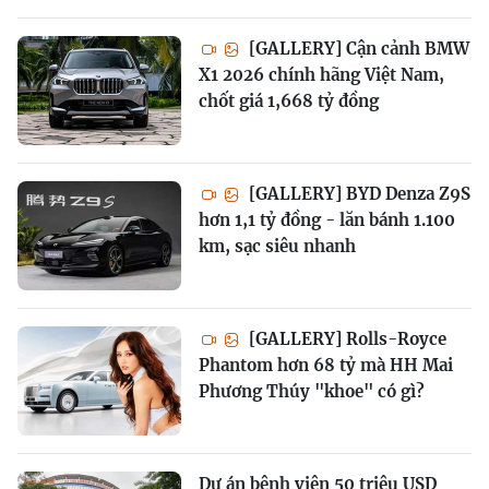
[GALLERY] Cận cảnh BMW
X1 2026 chính hãng Việt Nam,
chốt giá 1,668 tỷ đồng
[GALLERY] BYD Denza Z9S
hơn 1,1 tỷ đồng - lăn bánh 1.100
km, sạc siêu nhanh
[GALLERY] Rolls-Royce
Phantom hơn 68 tỷ mà HH Mai
Phương Thúy "khoe" có gì?
Dự án bệnh viện 50 triệu USD