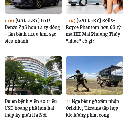
[GALLERY] BYD
[GALLERY] Rolls-
Denza Z9S hơn 1,1 tỷ đồng
Royce Phantom hơn 68 tỷ
- lăn bánh 1.100 km, sạc
mà HH Mai Phương Thúy
siêu nhanh
"khoe" có gì?
Dự án bệnh viện 50 triệu
Nga bất ngờ xâm nhập
USD hoang phế hơn hai
Orikhiv, Ukraine tập hợp
thập kỷ giữa Hà Nội
lực lượng phản công