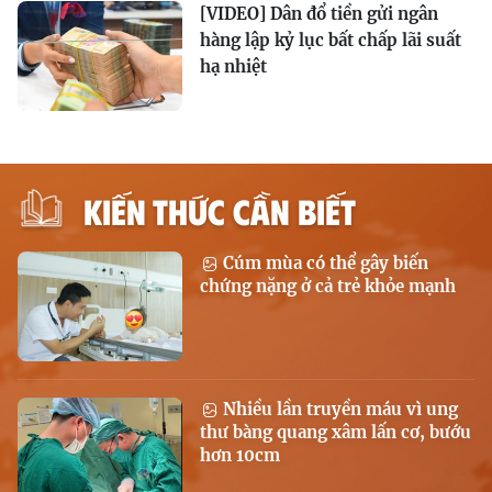
[VIDEO] Dân đổ tiền gửi ngân
hàng lập kỷ lục bất chấp lãi suất
hạ nhiệt
KIẾN THỨC CẦN BIẾT
Cúm mùa có thể gây biến
chứng nặng ở cả trẻ khỏe mạnh
Nhiều lần truyền máu vì ung
thư bàng quang xâm lấn cơ, bướu
hơn 10cm