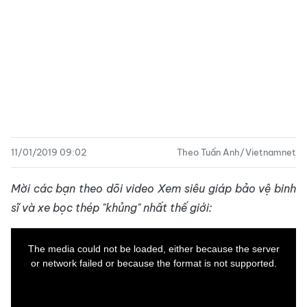
11/01/2019 09:02
Theo Tuấn Anh/Vietnamnet
Mời các bạn theo dõi video Xem siêu giáp bảo vệ binh
sĩ và xe bọc thép "khủng" nhất thế giới:
This
is
a
The media could not be loaded, either because the server
modal
window.
or network failed or because the format is not supported.