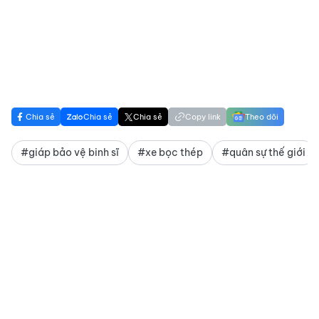
Chia sẻ
Chia sẻ
Chia sẻ
Copy link
Theo dõi
#giáp bảo vệ binh sĩ
#xe bọc thép
#quân sự thế giới