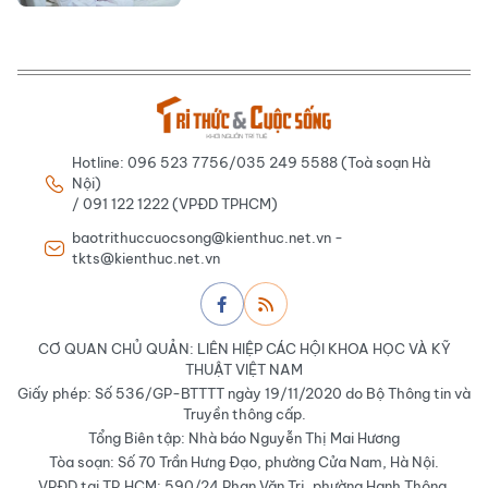
Hotline: 096 523 7756/035 249 5588 (Toà soạn Hà
Nội)
/ 091 122 1222 (VPĐD TPHCM)
baotrithuccuocsong@kienthuc.net.vn -
tkts@kienthuc.net.vn
CƠ QUAN CHỦ QUẢN: LIÊN HIỆP CÁC HỘI KHOA HỌC VÀ KỸ
THUẬT VIỆT NAM
Giấy phép: Số 536/GP-BTTTT ngày 19/11/2020 do Bộ Thông tin và
Truyền thông cấp.
Tổng Biên tập: Nhà báo Nguyễn Thị Mai Hương
Tòa soạn: Số 70 Trần Hưng Đạo, phường Cửa Nam, Hà Nội.
VPĐD tại TP.HCM: 590/24 Phan Văn Trị, phường Hạnh Thông,