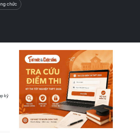
ông chức
ập kỷ