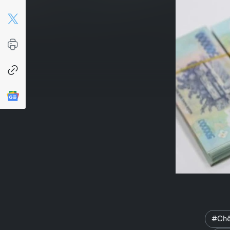
#Chên