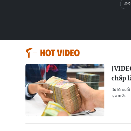
#Đề
HOT VIDEO
[VIDEO
chấp l
Dù lãi suất
lục mới.