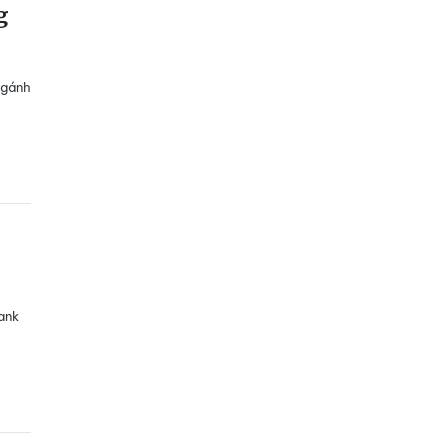
g
 gánh
ank