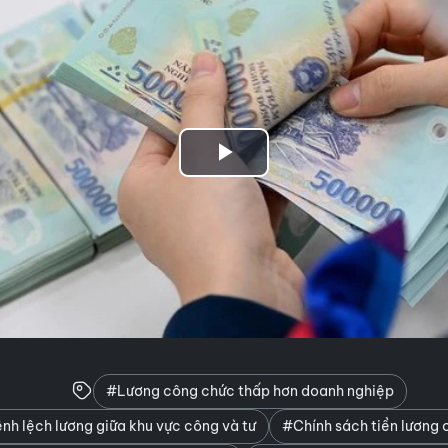
Play
Video
#Lương công chức thấp hơn doanh nghiệp
h lệch lương giữa khu vực công và tư
#Chính sách tiền lương