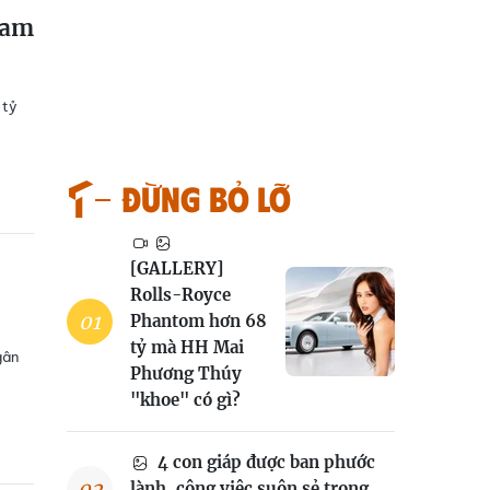
Nam
 tỷ
Đừng bỏ lỡ
[GALLERY]
Rolls-Royce
Phantom hơn 68
tỷ mà HH Mai
gân
Phương Thúy
"khoe" có gì?
4 con giáp được ban phước
lành, công việc suôn sẻ trong