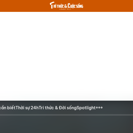
cần biết
Thời sự 24h
Tri thức & Đời sống
Spotlight