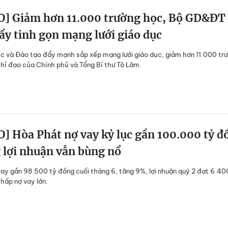
O] Giảm hơn 11.000 trường học, Bộ GD&ĐT
ẩy tinh gọn mạng lưới giáo dục
c và Đào tạo đẩy mạnh sắp xếp mạng lưới giáo dục, giảm hơn 11.000 tr
hỉ đạo của Chính phủ và Tổng Bí thư Tô Lâm.
] Hòa Phát nợ vay kỷ lục gần 100.000 tỷ đ
 lợi nhuận vẫn bùng nổ
ay gần 98.500 tỷ đồng cuối tháng 6, tăng 9%, lợi nhuận quý 2 đạt 6.40
hấp nợ vay lớn.