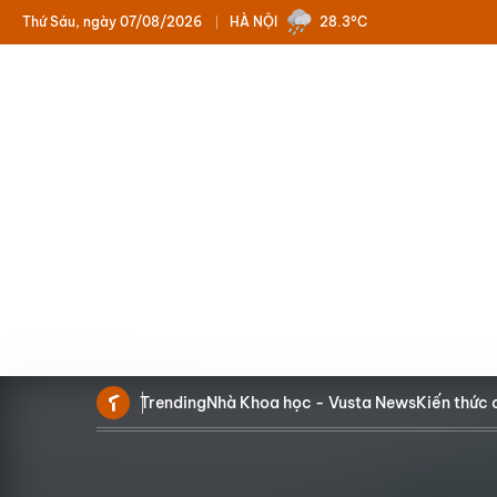
Thứ Sáu, ngày 07/08/2026
HÀ NỘI
28.3°C
Trending
Nhà Khoa học - Vusta News
Kiến thức 