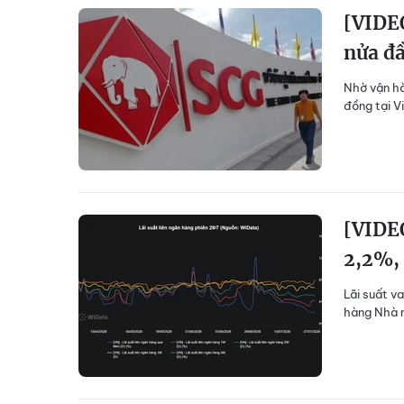
[VIDEO
nửa đ
Nhờ vận hà
đồng tại V
[VIDEO
2,2%,
Lãi suất v
hàng Nhà n