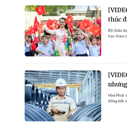
[VIDE
thúc đ
Bộ Giáo dụ
học theo c
[VIDEO
nhưng
Hòa Phát v
đồng bất c