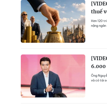
[VIDEO
thuế v
Hơn 120 tr
nặng ngân 
[VIDEO
6.000 
Ông Nguyễn
và có tài 