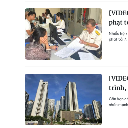
[VIDEO
phạt t
Nhiều hộ k
phạt tới 7
[VIDEO
trình,
Gắn hạn ch
nhấn mạnh 