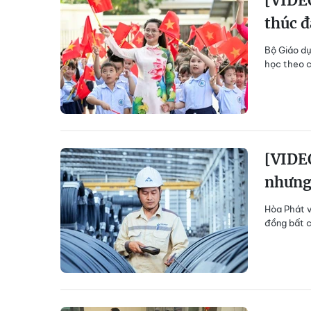
[VIDE
thúc đ
Bộ Giáo dụ
học theo c
[VIDEO
nhưng
Hòa Phát v
đồng bất c