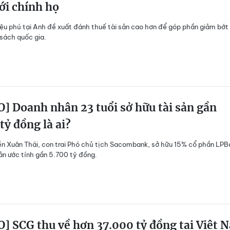
ới chính họ
iệu phú tại Anh đề xuất đánh thuế tài sản cao hơn để góp phần giảm bớt
sách quốc gia.
] Doanh nhân 23 tuổi sở hữu tài sản gần
tỷ đồng là ai?
 Xuân Thái, con trai Phó chủ tịch Sacombank, sở hữu 15% cổ phần LPB
sản ước tính gần 5.700 tỷ đồng.
] SCG thu về hơn 37.000 tỷ đồng tại Việt 