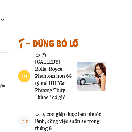
 tỷ
Đừng bỏ lỡ
[GALLERY]
Rolls-Royce
Phantom hơn 68
tỷ mà HH Mai
gân
Phương Thúy
"khoe" có gì?
4 con giáp được ban phước
lành, công việc suôn sẻ trong
tháng 8