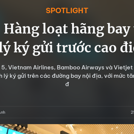
SPOTLIGHT
 Hàng loạt hãng bay 
lý ký gửi trước cao đ
 5, Vietnam Airlines, Bamboo Airways và Vietjet 
h lý ký gửi trên các đường bay nội địa, với mức t
đ
Anh
2