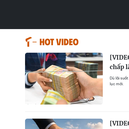
HOT VIDEO
[VIDEO
chấp l
Dù lãi suất
lục mới.
[VIDEO