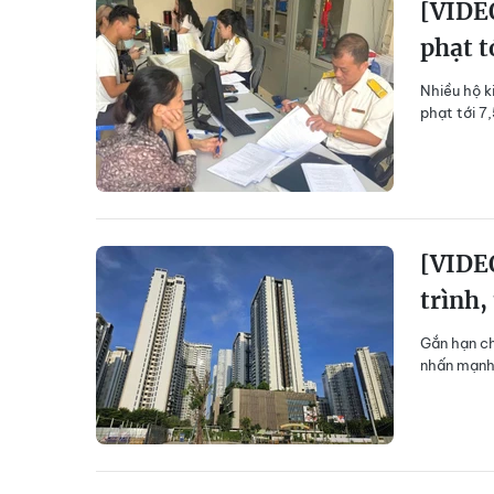
[VIDEO
phạt t
Nhiều hộ k
phạt tới 7
[VIDEO
trình,
Gắn hạn ch
nhấn mạnh 