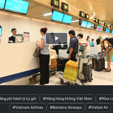
Play
Video
ng phí hành lý ký gửi
#Hãng hàng không Việt Nam
#Mùa ca
#Vietnam Airlines
#Bamboo Airways
#Vietjet Air