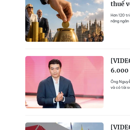
thuế v
Hơn 120 tr
nặng ngân 
[VIDEO
6.000 
Ông Nguyễn
và có tài 
[VIDEO