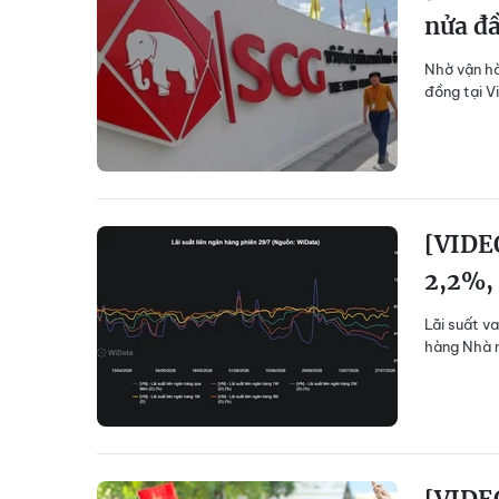
nửa đ
Nhờ vận hà
đồng tại V
[VIDEO
2,2%,
Lãi suất v
hàng Nhà n