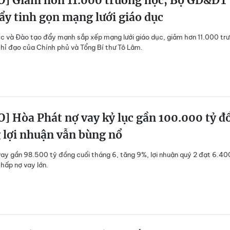
O] Giảm hơn 11.000 trường học, Bộ GD&ĐT
ẩy tinh gọn mạng lưới giáo dục
c và Đào tạo đẩy mạnh sắp xếp mạng lưới giáo dục, giảm hơn 11.000 tr
hỉ đạo của Chính phủ và Tổng Bí thư Tô Lâm.
] Hòa Phát nợ vay kỷ lục gần 100.000 tỷ đ
 lợi nhuận vẫn bùng nổ
ay gần 98.500 tỷ đồng cuối tháng 6, tăng 9%, lợi nhuận quý 2 đạt 6.40
hấp nợ vay lớn.