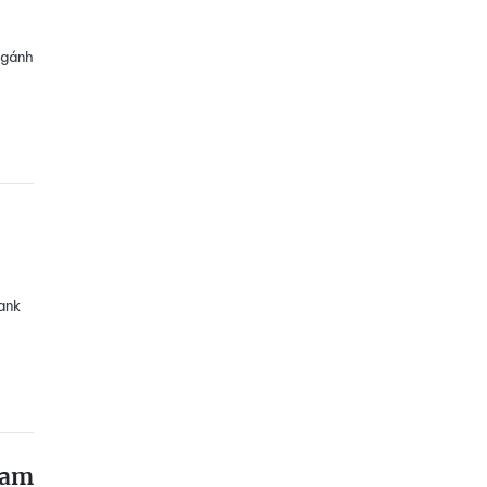
 gánh
ank
Nam