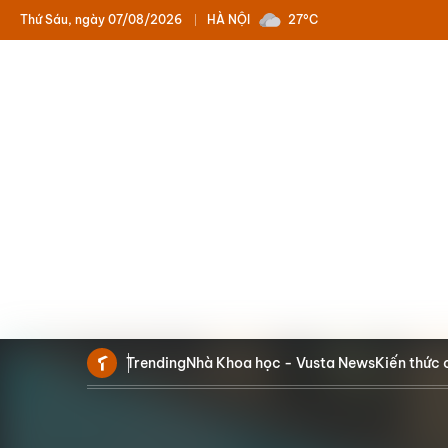
Thứ Sáu, ngày 07/08/2026
HÀ NỘI
27°C
Trending
Nhà Khoa học - Vusta News
Kiến thức 