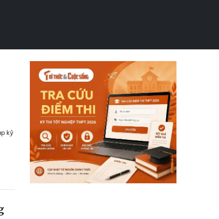
ập kỷ
g