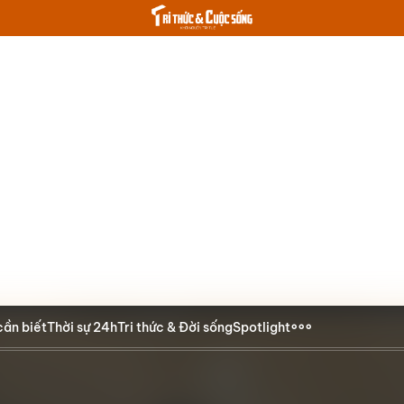
cần biết
Thời sự 24h
Tri thức & Đời sống
Spotlight