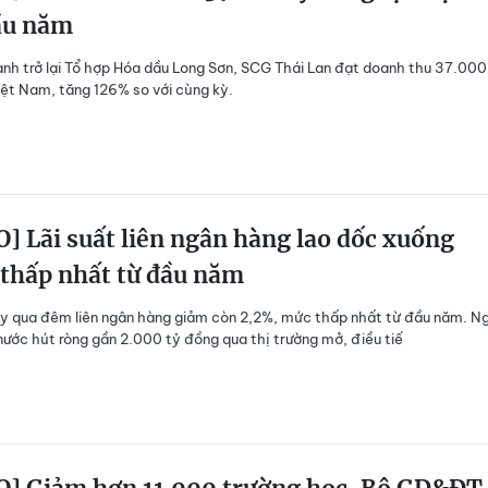
ầu năm
nh trở lại Tổ hợp Hóa dầu Long Sơn, SCG Thái Lan đạt doanh thu 37.000
iệt Nam, tăng 126% so với cùng kỳ.
] Lãi suất liên ngân hàng lao dốc xuống
 thấp nhất từ đầu năm
ay qua đêm liên ngân hàng giảm còn 2,2%, mức thấp nhất từ đầu năm. N
ước hút ròng gần 2.000 tỷ đồng qua thị trường mở, điều tiế