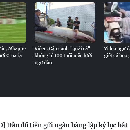
ước, Mbappe
Video: Cận cảnh "quái cá"
Video ngư d
ưới Croatia
khổng lồ 100 tuổi mắc lưới
giết cá heo
ngư dân
] Dân đổ tiền gửi ngân hàng lập kỷ lục bất