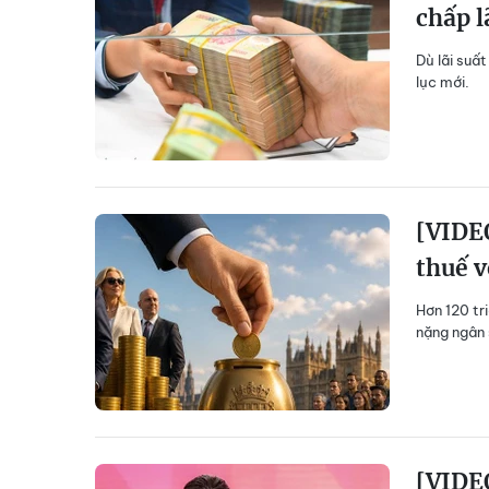
chấp l
Dù lãi suất
lục mới.
[VIDEO
thuế v
Hơn 120 tr
nặng ngân 
[VIDEO