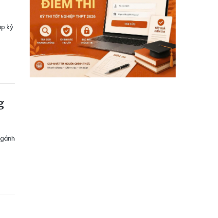
ập kỷ
g
 gánh