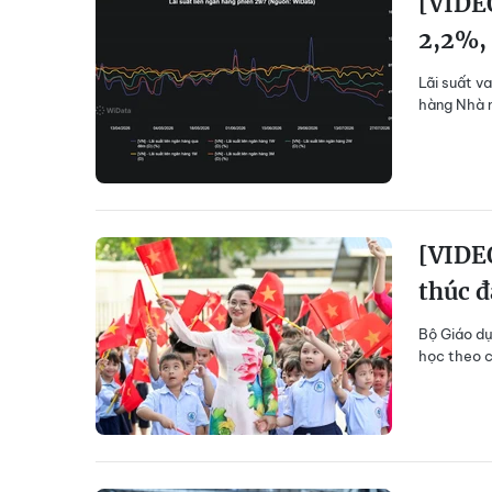
[VIDEO
2,2%,
Lãi suất v
hàng Nhà n
[VIDE
thúc đ
Bộ Giáo dụ
học theo c