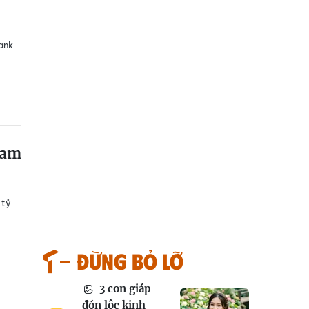
ank
Nam
 tỷ
Đừng bỏ lỡ
3 con giáp
đón lộc kinh