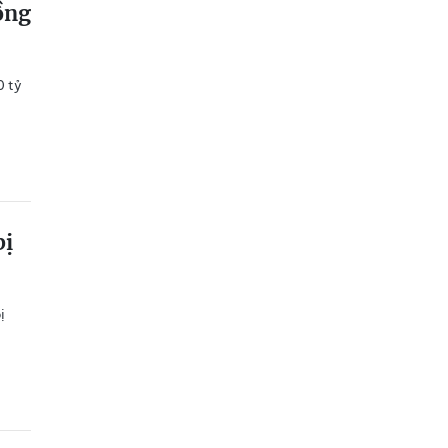
ồng
0 tỷ
bị
ị