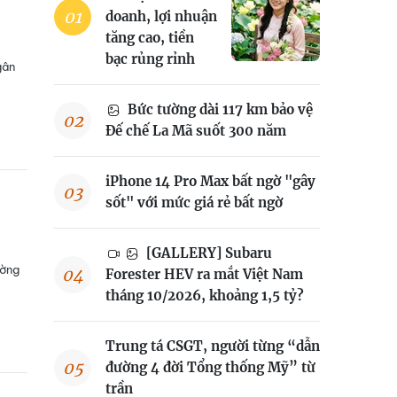
doanh, lợi nhuận
tăng cao, tiền
bạc rủng rỉnh
gân
Bức tường dài 117 km bảo vệ
Đế chế La Mã suốt 300 năm
iPhone 14 Pro Max bất ngờ "gây
sốt" với mức giá rẻ bất ngờ
[GALLERY] Subaru
ường
Forester HEV ra mắt Việt Nam
tháng 10/2026, khoảng 1,5 tỷ?
Trung tá CSGT, người từng “dẫn
đường 4 đời Tổng thống Mỹ” từ
trần