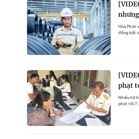
[VIDEO
nhưng
Hòa Phát v
đồng bất c
[VIDEO
phạt t
Nhiều hộ k
phạt tới 7