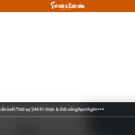
cần biết
Thời sự 24h
Tri thức & Đời sống
Spotlight