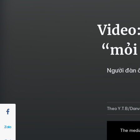
Video:
“mỏi 
Người đàn ô
Theo Y.T.B/Danv
This
is
a
The media
modal
window.