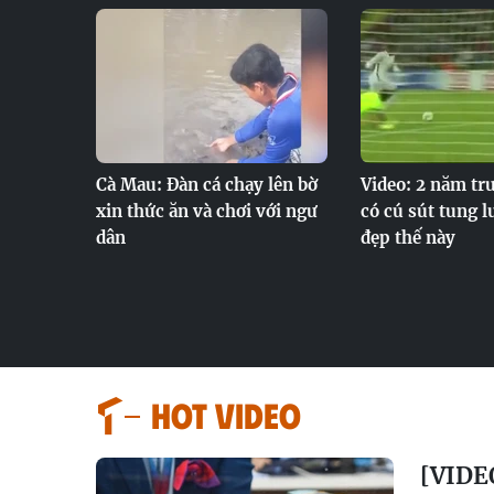
Cà Mau: Đàn cá chạy lên bờ
Video: 2 năm tr
xin thức ăn và chơi với ngư
có cú sút tung l
dân
đẹp thế này
HOT VIDEO
[VIDEO