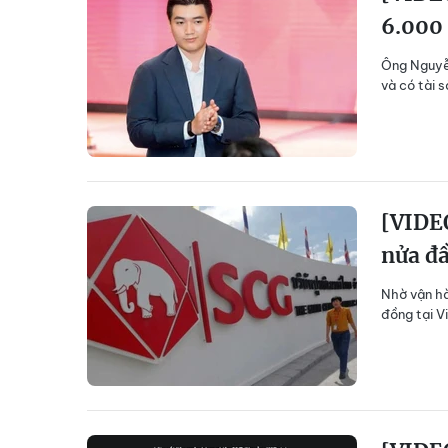
6.000 
Ông Nguyễn
và có tài 
[VIDEO
nửa đ
Nhờ vận hà
đồng tại V