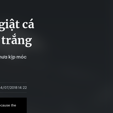
giật cá
 trắng
chưa kịp móc
14/07/2018 14:22
ecause the