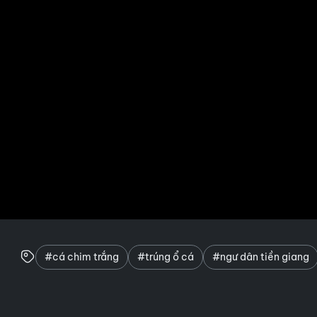
#cá chim trắng
#trúng ổ cá
#ngư dân tiền giang