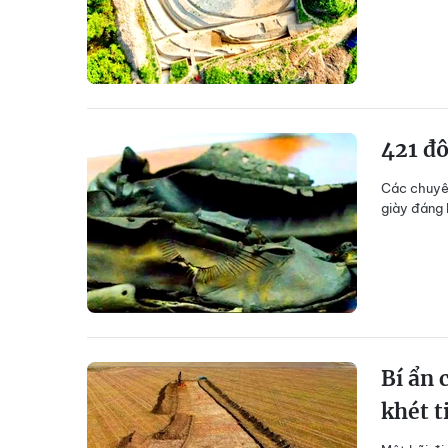
421 đô
Các chuyên
giày đáng 
Bí ẩn 
khét t