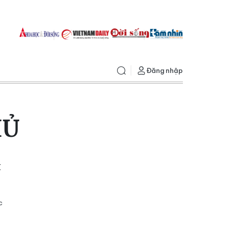
Đăng nhập
HỦ
t
c