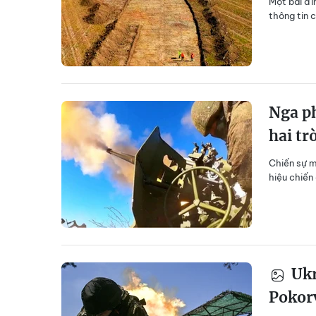
Một bãi đi
thông tin có
Nga ph
hai tr
Chiến sự m
hiệu chiến
Ukr
Pokor