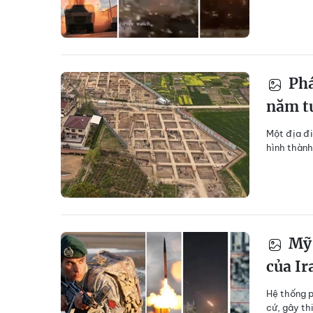
Phá
năm t
Một địa đi
hình thành
Mỹ 
của Ir
Hệ thống p
cứ, gây th