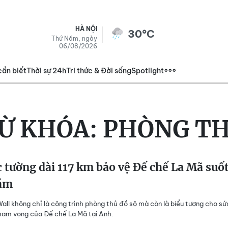
HÀ NỘI
30°C
Thứ Năm, ngày
06/08/2026
cần biết
Thời sự 24h
Tri thức & Đời sống
Spotlight
Ừ KHÓA:
PHÒNG T
 tường dài 117 km bảo vệ Đế chế La Mã suố
ăm
Wall không chỉ là công trình phòng thủ đồ sộ mà còn là biểu tượng cho sứ
ham vọng của Đế chế La Mã tại Anh.