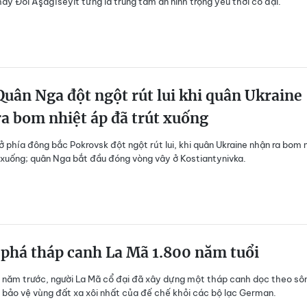
hấy Đồi Aşağıseyit từng là trung tâm an ninh trọng yếu thời cổ đại.
uân Nga đột ngột rút lui khi quân Ukraine
a bom nhiệt áp đã trút xuống
 phía đông bắc Pokrovsk đột ngột rút lui, khi quân Ukraine nhận ra bom 
 xuống; quân Nga bắt đầu đóng vòng vây ở Kostiantynivka.
phá tháp canh La Mã 1.800 năm tuổi
năm trước, người La Mã cổ đại đã xây dựng một tháp canh dọc theo sô
bảo vệ vùng đất xa xôi nhất của đế chế khỏi các bộ lạc German.