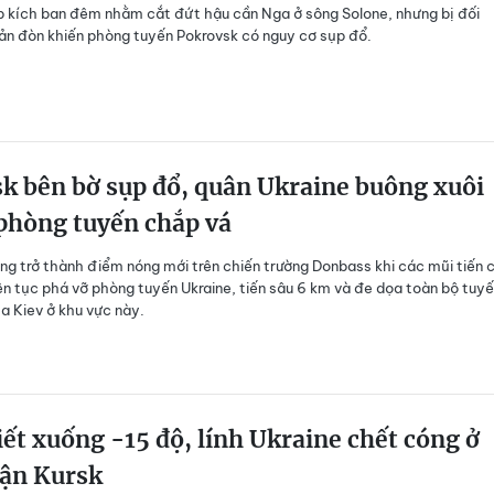
p kích ban đêm nhằm cắt đứt hậu cần Nga ở sông Solone, nhưng bị đối
n đòn khiến phòng tuyến Pokrovsk có nguy cơ sụp đổ.
k bên bờ sụp đổ, quân Ukraine buông xuôi
phòng tuyến chắp vá
ng trở thành điểm nóng mới trên chiến trường Donbass khi các mũi tiến 
ên tục phá vỡ phòng tuyến Ukraine, tiến sâu 6 km và đe dọa toàn bộ tuy
a Kiev ở khu vực này.
iết xuống -15 độ, lính Ukraine chết cóng ở
rận Kursk