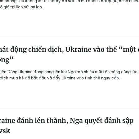
nh phòng thủ khổng lồ từ thời kỳ đồ sắt La Mã được khai quật, hé lộ nhiề
 giá trị lịch sử lớn lao.
át động chiến dịch, Ukraine vào thế “một 
òng”
iền Đông Ukraine đang nóng lên khi Nga mở nhiều mũi tấn công cùng lúc
 dịch mùa hè đã bắt đầu và đẩy Ukraine vào tình thế nguy cấp.
aine đánh lén thành, Nga quyết đánh sập
vsk