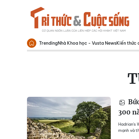
Trending
Nhà Khoa học - Vusta News
Kiến thức 
T
Bức
300 n
Hadrian's 
mạnh và t