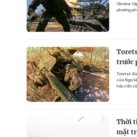
Ukraine tậ
phương phả
Torets
trước 
Toretsk đa
của Nga li
hậu cần củ
Thời t
mặt t