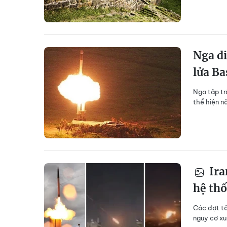
Nga di
lửa Ba
Nga tập tr
thể hiện n
Ira
hệ th
Các đợt tấ
nguy cơ xu