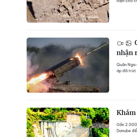
hiện cho t
Q
nhận r
Quân Nga ở
áp đã trút
Khám 
Gần 2.000 
Danube để 