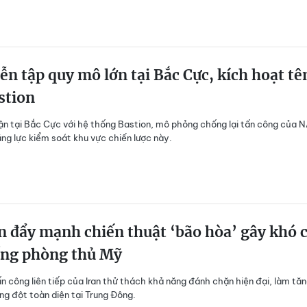
ễn tập quy mô lớn tại Bắc Cực, kích hoạt tê
stion
ận tại Bắc Cực với hệ thống Bastion, mô phỏng chống lại tấn công của 
ăng lực kiểm soát khu vực chiến lược này.
n đẩy mạnh chiến thuật ‘bão hòa’ gây khó 
ống phòng thủ Mỹ
n công liên tiếp của Iran thử thách khả năng đánh chặn hiện đại, làm tă
ng đột toàn diện tại Trung Đông.