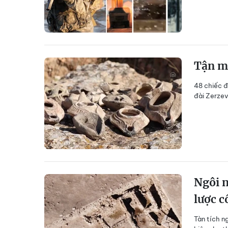
Tận mụ
48 chiếc đ
đài Zerzev
Ngôi n
lược c
Tàn tích n