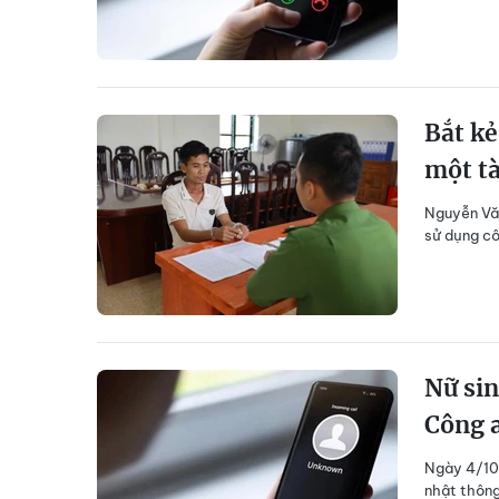
Bắt kẻ
một tà
Nguyễn Văn
sử dụng cô
Nữ sin
Công 
Ngày 4/10,
nhật thông