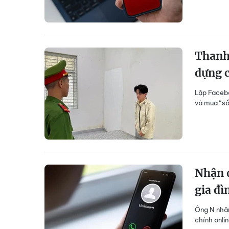
Thanh 
dựng c
Lập Facebo
và mua “số
Nhận đ
gia đì
Ông N nhận
chính onlin