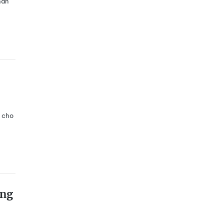
hân
h cho
ong