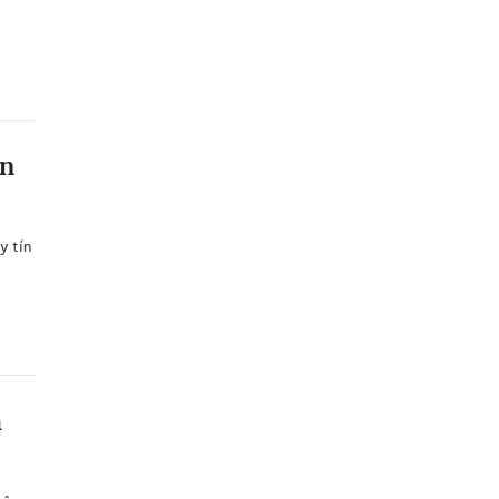
ền
y tín
h