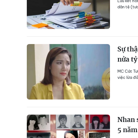
Lưu kết hô
dân tệ (tư
Sự thậ
nửa tỷ
MC Cát Tườ
việc lừa đ
Nhan s
5 năm