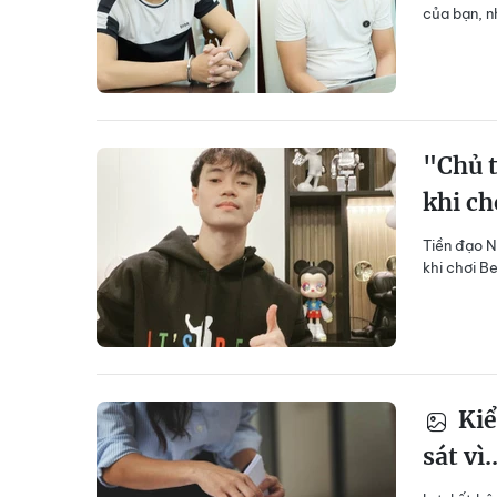
của bạn, n
"Chủ t
khi ch
Tiền đạo N
khi chơi B
Kiể
sát vì..