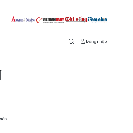
Đăng nhập
N
hoản