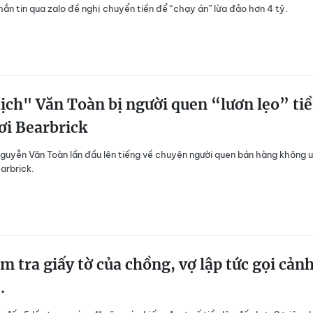
hắn tin qua zalo đề nghị chuyển tiền để “chạy án” lừa đảo hơn 4 tỷ.
ịch" Văn Toàn bị người quen “lươn lẹo” ti
ơi Bearbrick
guyễn Văn Toàn lần đầu lên tiếng về chuyện người quen bán hàng không u
earbrick.
m tra giấy tờ của chồng, vợ lập tức gọi cản
.