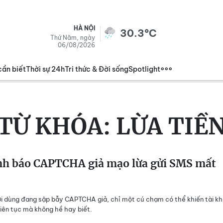
HÀ NỘI
30.3°C
Thứ Năm, ngày
06/08/2026
cần biết
Thời sự 24h
Tri thức & Đời sống
Spotlight
TỪ KHÓA:
LỪA TIỀ
h báo CAPTCHA giả mạo lừa gửi SMS mất
i dùng đang sập bẫy CAPTCHA giả, chỉ một cú chạm có thể khiến tài k
 liên tục mà không hề hay biết.