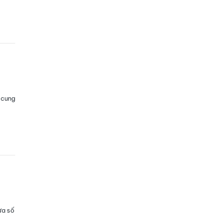
 cung
ừa số