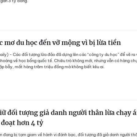
i gần 3 tỷ đồng.
c mơ du học đến vỡ mộng vì bị lừa tiền
aily) -
C
ác đối tượng lừa đảo đã dựng lên các “công ty du học” để vẽ ra 
hoáng về học bổng quốc tế. Chiêu trò không mới, nhưng vẫn có hàng ch
ập bẫy, mất hàng trăm triệu đồng mà không biết kêu ai.
ữ đối tượng giả danh người thân lừa chạy á
đoạt hơn 4 tỷ
ạn đang bị tạm giam về hành vi đánh bạc, đối tượng đã giả danh người th