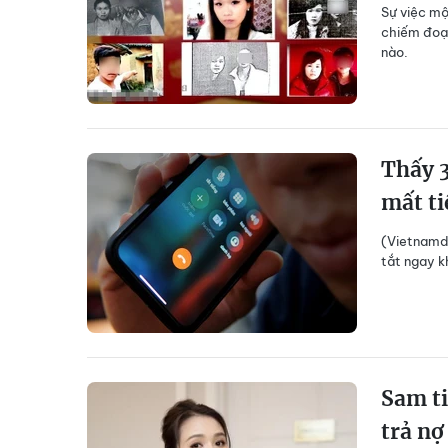
Sự việc mộ
chiếm đoạt
nào.
Thấy 3
mất ti
(Vietnamda
tắt ngay k
Sam ti
trả nợ