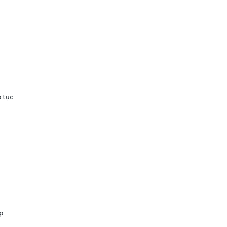
p tục
p