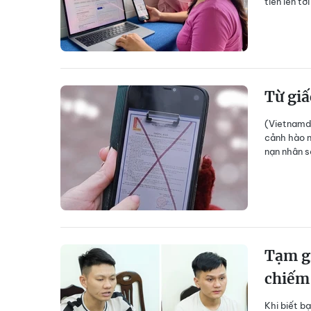
tiền lên tớ
Từ giấ
(Vietnamd
cảnh hào n
nạn nhân s
Tạm gi
chiếm 
Khi biết b