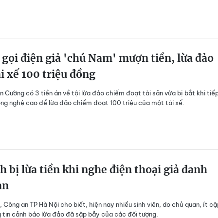
 gọi điện giả 'chú Nam' mượn tiền, lừa đảo
i xế 100 triệu đồng
 Cường có 3 tiền án về tội lừa đảo chiếm đoạt tài sản vừa bị bắt khi tiế
ng nghệ cao để lừa đảo chiếm đoạt 100 triệu của một tài xế.
h bị lừa tiền khi nghe điện thoại giả danh
an
 Công an TP Hà Nội cho biết, hiện nay nhiều sinh viên, do chủ quan, ít cậ
 tin cảnh báo lừa đảo đã sập bẫy của các đối tượng.