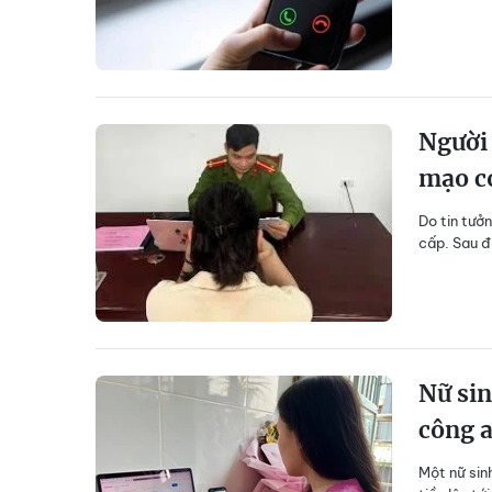
Người 
mạo c
Do tin tưở
cấp. Sau đó
Nữ sin
công 
Một nữ sin