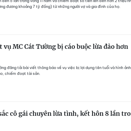
n đến 5 lần trong vòng 11 năm và chiếm đoạt số tiền lên đến hơn 2 triệu n
ơng đương khoảng 7 tỷ đồng) từ những người vợ và gia đình của họ.
t vụ MC Cát Tường bị cáo buộc lừa đảo hơn
ng đăng tải bài viết thông báo về vụ việc bị lợi dụng tên tuổi và hình ản
ảo, chiếm đoạt tài sản.
ắc cô gái chuyên lừa tình, kết hôn 8 lần tr