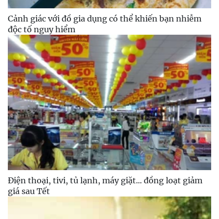
Cảnh giác với đồ gia dụng có thể khiến bạn nhiễm
độc tố nguy hiểm
Điện thoại, tivi, tủ lạnh, máy giặt... đồng loạt giảm
giá sau Tết