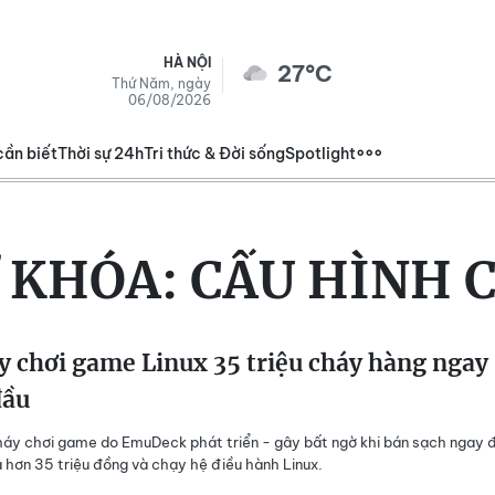
HÀ NỘI
27°C
Thứ Năm, ngày
06/08/2026
cần biết
Thời sự 24h
Tri thức & Đời sống
Spotlight
 KHÓA:
CẤU HÌNH 
 chơi game Linux 35 triệu cháy hàng ngay
đầu
máy chơi game do EmuDeck phát triển - gây bất ngờ khi bán sạch ngay 
á hơn 35 triệu đồng và chạy hệ điều hành Linux.