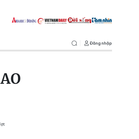
Đăng nhập
CAO
đợt