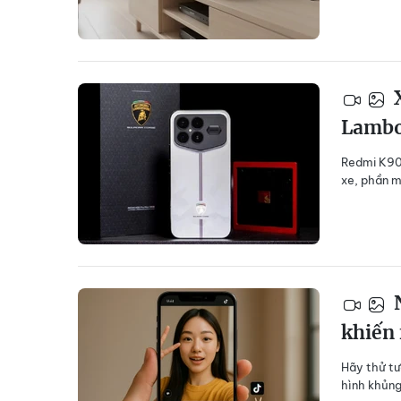
X
Lambo
Redmi K90 
xe, phần 
N
khiến 
Hãy thử tư
hình khủng