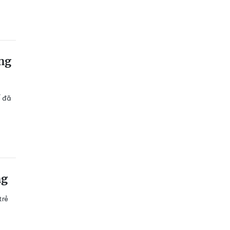
ng
ể đã
ng
trẻ