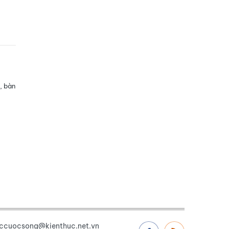
, bàn
uccuocsong@kienthuc.net.vn