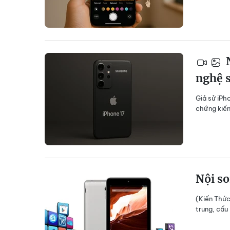
N
nghệ 
Giả sử iPh
chứng kiến
Nội so
(Kiến Thức)
trung, cấu