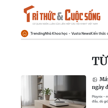
Trending
Nhà Khoa học - Vusta News
Kiến thức 
TỪ
Máy
ngày 
Playnix - 
đầu, dù gi