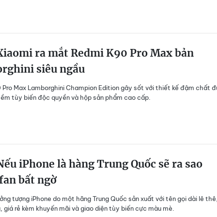
iaomi ra mắt Redmi K90 Pro Max bản
rghini siêu ngầu
Pro Max Lamborghini Champion Edition gây sốt với thiết kế đậm chất đ
mềm tùy biến độc quyền và hộp sản phẩm cao cấp.
ếu iPhone là hàng Trung Quốc sẽ ra sao
fan bất ngờ
ởng tượng iPhone do một hãng Trung Quốc sản xuất với tên gọi dài lê thê
, giá rẻ kèm khuyến mãi và giao diện tùy biến cực màu mè.