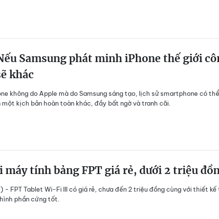
ếu Samsung phát minh iPhone thế giới cô
sẽ khác
one không do Apple mà do Samsung sáng tạo, lịch sử smartphone có th
 một kịch bản hoàn toàn khác, đầy bất ngờ và tranh cãi.
i máy tính bảng FPT giá rẻ, dưới 2 triệu đồ
 - FPT Tablet Wi-Fi III có giá rẻ, chưa đến 2 triệu đồng cùng với thiết kế 
 hình phần cứng tốt.