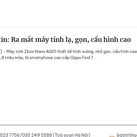
in: Ra mắt máy tính lạ, gọn, cấu hình cao
) - Máy tính Zbox Nano AQ01 thiết kế hình vuông, nhỏ gọn, cấu hình cao
,8 triệu màu, lộ smartphone cao cấp Oppo Find 7…
6 523 7756/035 249 5588 (Toà soạn Hà Nội)
baotrith