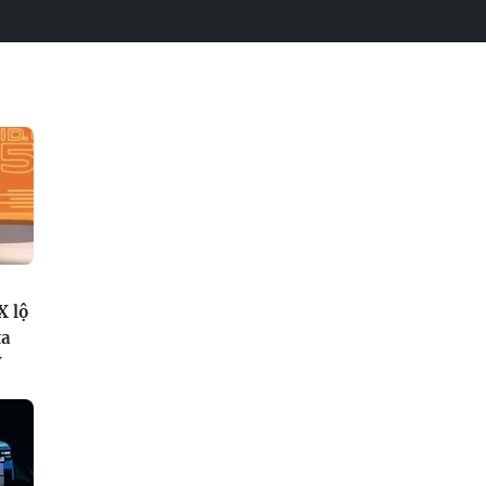
X lộ
ta
V