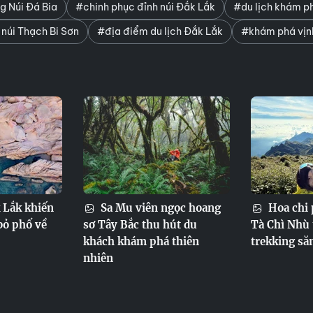
ng Núi Đá Bia
#chinh phục đỉnh núi Đắk Lắk
#du lịch khám p
 núi Thạch Bi Sơn
#địa điểm du lịch Đắk Lắk
#khám phá vịn
 Lắk khiến
Sa Mu viên ngọc hoang
Hoa chi 
bỏ phố về
sơ Tây Bắc thu hút du
Tà Chì Nhù 
khách khám phá thiên
trekking să
nhiên