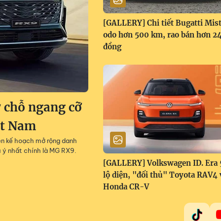
[GALLERY] Chi tiết Bugatti Mist
odo hơn 500 km, rao bán hơn 24
đồng
 chỗ ngang cỡ
ệt Nam
lên kế hoạch mở rộng danh
 ý nhất chính là MG RX9.
[GALLERY] Volkswagen ID. Era
lộ diện, "đối thủ" Toyota RAV4 
Honda CR-V