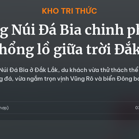
KHO TRI THỨC
g Núi Đá Bia chinh p
hổng lồ giữa trời Đắ
Núi Đá Bia ở Đắk Lắk, du khách vừa thử thách thể 
g đá, vừa ngắm trọn vịnh Vũng Rô và biển Đông ba
 hợp)
0