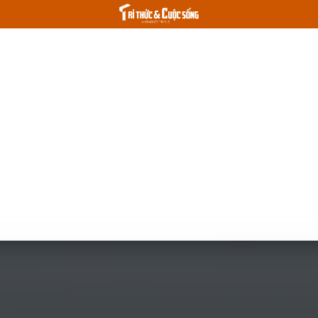
cần biết
Thời sự 24h
Tri thức & Đời sống
Spotlight