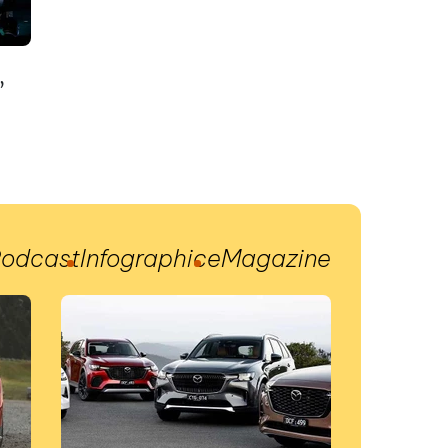
”
odcast
Infographic
eMagazine