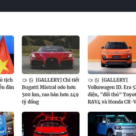
ủ tịch
[GALLERY] Chi tiết
[GALLERY]
ễn đàn
Bugatti Mistral odo hơn
Volkswagen ID. Era 5
500 km, rao bán hơn 249
diện, "đối thủ" Toyo
tỷ đồng
RAV4 và Honda CR-