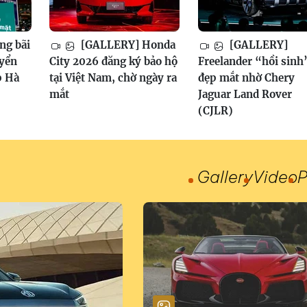
ng bãi
[GALLERY] Honda
[GALLERY]
uyển
City 2026 đăng ký bảo hộ
Freelander “hồi sinh
p Hà
tại Việt Nam, chờ ngày ra
đẹp mắt nhờ Chery
mắt
Jaguar Land Rover
(CJLR)
Gallery
Video
P