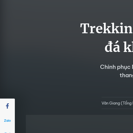
Trekkin
đá k
Chinh phục 
than
Vân Giang (Tổng