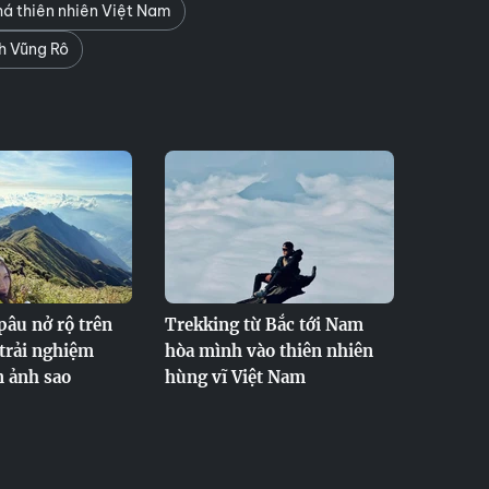
há thiên nhiên Việt Nam
h Vũng Rô
pâu nở rộ trên
Trekking từ Bắc tới Nam
trải nghiệm
hòa mình vào thiên nhiên
n ảnh sao
hùng vĩ Việt Nam