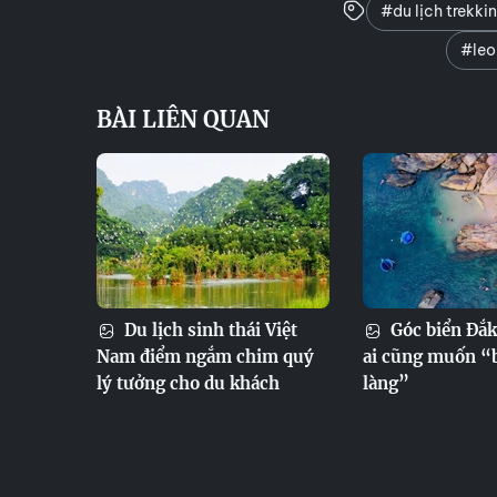
#du lịch trekki
#leo
BÀI LIÊN QUAN
Du lịch sinh thái Việt
Góc biển Đắk
Nam điểm ngắm chim quý
ai cũng muốn “
lý tưởng cho du khách
làng”