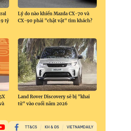
ral
Lý do nào khiến Mazda CX-70 và
9 tỷ
CX-90 phải "chật vật" tìm khách?
 5X
Land Rover Discovery sẽ bị "khai
và
tử" vào cuối năm 2026
TT&CS
KH & ĐS
VIETNAMDAILY