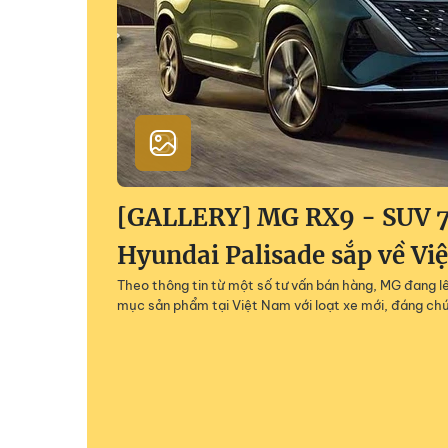
[GALLERY] MG RX9 - SUV 7
Hyundai Palisade sắp về Vi
Theo thông tin từ một số tư vấn bán hàng, MG đang 
mục sản phẩm tại Việt Nam với loạt xe mới, đáng chú