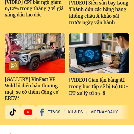
[VIDEO] CPI bất ngờ giảm
[VIDEO] Siêu sân bay Long
0,12% trong tháng 7 vì giá
Thành đón các hãng hàng
xăng dầu lao dốc
không châu Á khảo sát
trước ngày vận hành
[GALLERY] VinFast VF
[VIDEO] Gian lận bằng AI
Wild lộ diện bản thương
trong học tập sẽ bị Bộ GD-
mại, sẽ có thêm động cơ
ĐT xử lý từ 15-8
EREV?
TT&CS
KH & ĐS
VIETNAMDAILY