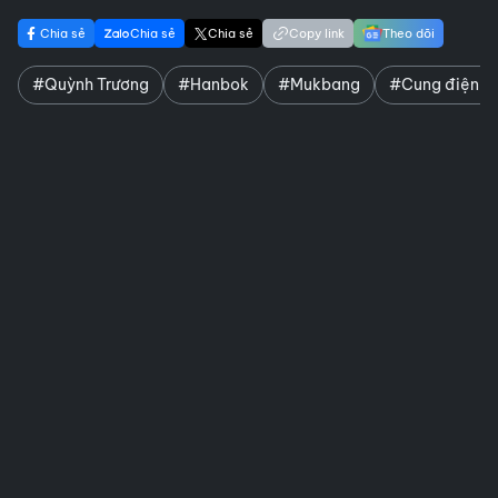
Chia sẻ
Chia sẻ
Chia sẻ
Copy link
Theo dõi
#Quỳnh Trương
#Hanbok
#Mukbang
#Cung điện G