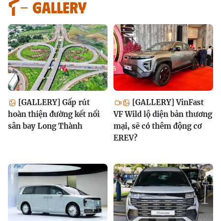
GALLERY
[GALLERY] Gấp rút
[GALLERY] VinFast
hoàn thiện đường kết nối
VF Wild lộ diện bản thương
sân bay Long Thành
mại, sẽ có thêm động cơ
EREV?