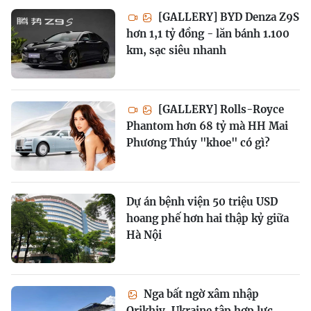
[GALLERY] BYD Denza Z9S
hơn 1,1 tỷ đồng - lăn bánh 1.100
km, sạc siêu nhanh
[GALLERY] Rolls-Royce
Phantom hơn 68 tỷ mà HH Mai
Phương Thúy "khoe" có gì?
Dự án bệnh viện 50 triệu USD
hoang phế hơn hai thập kỷ giữa
Hà Nội
Nga bất ngờ xâm nhập
Orikhiv, Ukraine tập hợp lực