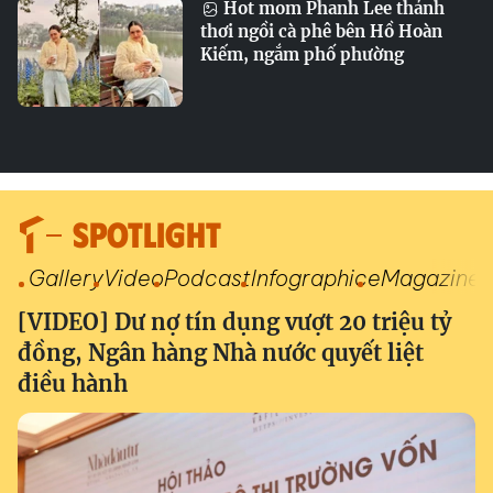
Hot mom Phanh Lee thảnh
thơi ngồi cà phê bên Hồ Hoàn
Kiếm, ngắm phố phường
SPOTLIGHT
Gallery
Video
Podcast
Infographic
eMagazine
[VIDEO] Dư nợ tín dụng vượt 20 triệu tỷ
đồng, Ngân hàng Nhà nước quyết liệt
điều hành