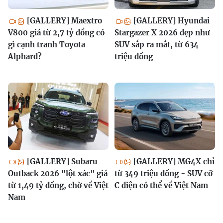
[GALLERY] Maextro
[GALLERY] Hyundai
V800 giá từ 2,7 tỷ đồng có
Stargazer X 2026 đẹp như
gì cạnh tranh Toyota
SUV sắp ra mắt, từ 634
Alphard?
triệu đồng
[GALLERY] Subaru
[GALLERY] MG4X chỉ
Outback 2026 "lột xác" giá
từ 349 triệu đồng - SUV cỡ
từ 1,49 tỷ đồng, chờ về Việt
C điện có thể về Việt Nam
Nam