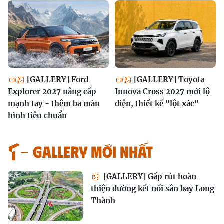
[GALLERY] Ford
[GALLERY] Toyota
Explorer 2027 nâng cấp
Innova Cross 2027 mới lộ
mạnh tay - thêm ba màn
diện, thiết kế "lột xác"
hình tiêu chuẩn
GALLERY MỚI NHẤT
[GALLERY] Gấp rút hoàn
thiện đường kết nối sân bay Long
Thành