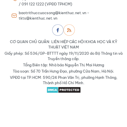
/ 091 122 1222 (VPĐD TPHCM)
baotrithuccuocsong@kienthuc.net.vn -
tkts@kienthuc.net.vn
CƠ QUAN CHỦ QUẢN: LIÊN HIỆP CÁC HỘI KHOA HỌC VÀ KỸ
THUẬT VIỆT NAM
Giấy phép: Số 536/GP-BTTTT ngày 19/11/2020 do Bộ Thông tin và
Truyền thông cấp.
Tổng Biên tập: Nhà báo Nguyễn Thị Mai Hương
Tòa soạn: Số 70 Trần Hưng Đạo, phường Cửa Nam, Hà Nội.
VPĐD tại TP.HCM: 590/24 Phan Văn Trị, phường Hạnh Thông,
Thành phố Hồ Chí Minh.