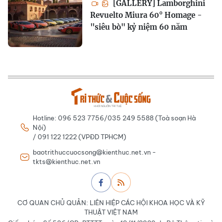
[GALLERY] Lamborghini
Revuelto Miura 60° Homage -
"siêu bò" kỷ niệm 60 năm
Hotline: 096 523 7756/035 249 5588 (Toà soạn Hà
Nội)
/ 091 122 1222 (VPĐD TPHCM)
baotrithuccuocsong@kienthuc.net.vn -
tkts@kienthuc.net.vn
CƠ QUAN CHỦ QUẢN: LIÊN HIỆP CÁC HỘI KHOA HỌC VÀ KỸ
THUẬT VIỆT NAM