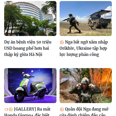
Dự án bệnh viện 50 triệu
Nga bất ngờ xâm nhập
USD hoang phế hơn hai
Orikhiv, Ukraine tập hợp
thập kỷ giữa Hà Nội
lực lượng phản công
[GALLERY] Ra mắt
Quân đội Nga đang mở
Honda Giorno+ đặc biệt
cửa đánh chiếm đầu cầu