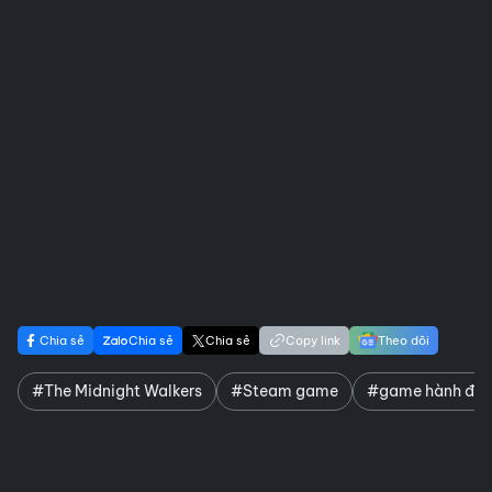
Chia sẻ
Chia sẻ
Chia sẻ
Copy link
Theo dõi
#The Midnight Walkers
#Steam game
#game hành độ