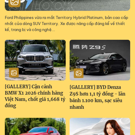
Ford Philippines vừa ra mắt Territory Hybrid Platinum, bản cao cấp
nhất của dòng SUV Territory. Xe được nâng cấp đáng kể về thiết
kế, trang bị và công nghệ...
[GALLERY] Cận cảnh
[GALLERY] BYD Denza
BMW X1 2026 chính hãng
Z9S hơn 1,1 tỷ đồng - lăn
Việt Nam, chốt giá 1,668 tỷ
bánh 1.100 km, sạc siêu
đồng
nhanh