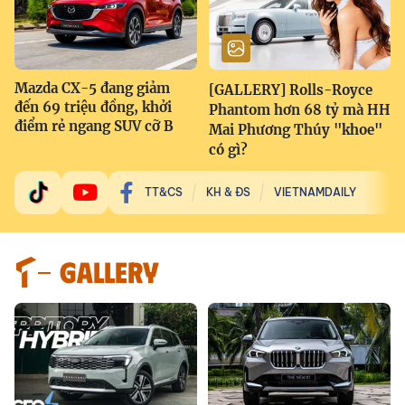
Mazda CX-5 đang giảm
[GALLERY] Rolls-Royce
đến 69 triệu đồng, khởi
Phantom hơn 68 tỷ mà HH
điểm rẻ ngang SUV cỡ B
Mai Phương Thúy "khoe"
có gì?
TT&CS
KH & ĐS
VIETNAMDAILY
GALLERY