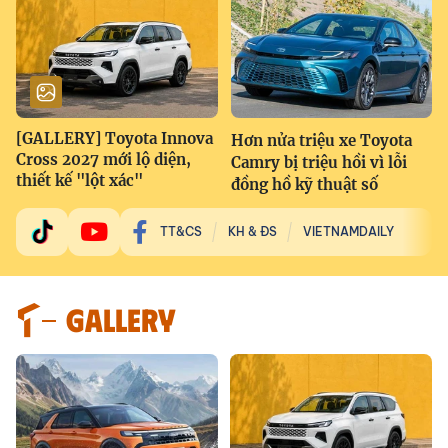
[GALLERY] Toyota Innova
Hơn nửa triệu xe Toyota
Cross 2027 mới lộ diện,
Camry bị triệu hồi vì lỗi
thiết kế "lột xác"
đồng hồ kỹ thuật số
TT&CS
KH & ĐS
VIETNAMDAILY
GALLERY