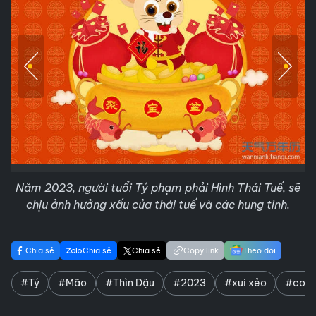
Năm 2023, người tuổi Tý phạm phải Hình Thái Tuế, sẽ
chịu ảnh hưởng xấu của thái tuế và các hung tinh.
Chia sẻ
Chia sẻ
Chia sẻ
Copy link
Theo dõi
#Tý
#Mão
#Thìn Dậu
#2023
#xui xẻo
#con 