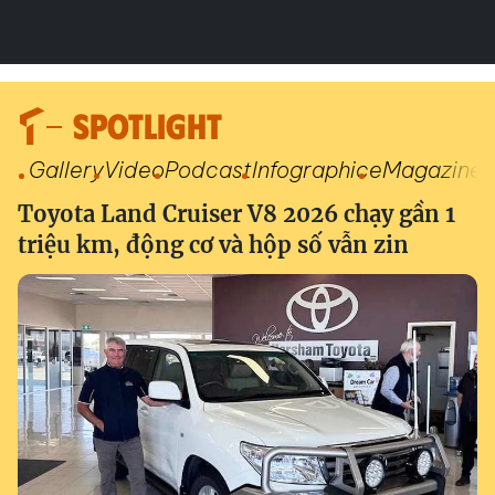
SPOTLIGHT
Gallery
Video
Podcast
Infographic
eMagazine
Toyota Land Cruiser V8 2026 chạy gần 1
triệu km, động cơ và hộp số vẫn zin