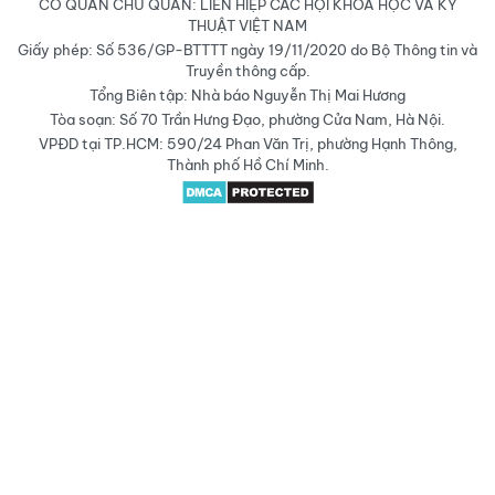
CƠ QUAN CHỦ QUẢN: LIÊN HIỆP CÁC HỘI KHOA HỌC VÀ KỸ
THUẬT VIỆT NAM
Giấy phép: Số 536/GP-BTTTT ngày 19/11/2020 do Bộ Thông tin và
Truyền thông cấp.
Tổng Biên tập: Nhà báo Nguyễn Thị Mai Hương
Tòa soạn: Số 70 Trần Hưng Đạo, phường Cửa Nam, Hà Nội.
VPĐD tại TP.HCM: 590/24 Phan Văn Trị, phường Hạnh Thông,
Thành phố Hồ Chí Minh.