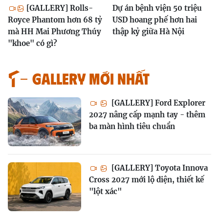
[GALLERY] Rolls-
Dự án bệnh viện 50 triệu
Royce Phantom hơn 68 tỷ
USD hoang phế hơn hai
mà HH Mai Phương Thúy
thập kỷ giữa Hà Nội
"khoe" có gì?
GALLERY MỚI NHẤT
[GALLERY] Ford Explorer
2027 nâng cấp mạnh tay - thêm
ba màn hình tiêu chuẩn
[GALLERY] Toyota Innova
Cross 2027 mới lộ diện, thiết kế
"lột xác"