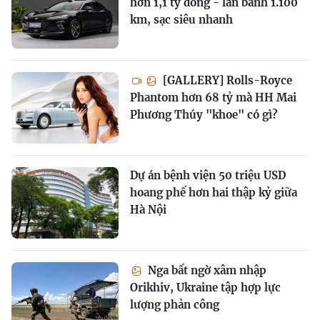
hơn 1,1 tỷ đồng - lăn bánh 1.100
km, sạc siêu nhanh
[GALLERY] Rolls-Royce
Phantom hơn 68 tỷ mà HH Mai
Phương Thúy "khoe" có gì?
Dự án bệnh viện 50 triệu USD
hoang phế hơn hai thập kỷ giữa
Hà Nội
Nga bất ngờ xâm nhập
Orikhiv, Ukraine tập hợp lực
lượng phản công