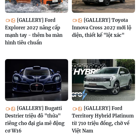
[GALLERY] Ford
[GALLERY] Toyota
Explorer 2027 nâng cấp
Innova Cross 2027 mới lộ
mạnh tay - thêm ba màn
diện, thiết kế "lột xác"
hình tiêu chuẩn
[GALLERY] Bugatti
[GALLERY] Ford
Destrier triệu đô "thửa"
Territory Hybrid Platinum
riêng cho đại gia mê động
từ 710 triệu đồng, chờ về
cơ W16
Việt Nam