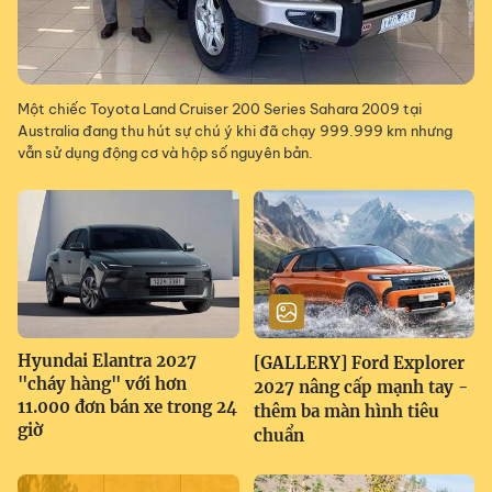
Một chiếc Toyota Land Cruiser 200 Series Sahara 2009 tại
Australia đang thu hút sự chú ý khi đã chạy 999.999 km nhưng
vẫn sử dụng động cơ và hộp số nguyên bản.
Hyundai Elantra 2027
[GALLERY] Ford Explorer
"cháy hàng" với hơn
2027 nâng cấp mạnh tay -
11.000 đơn bán xe trong 24
thêm ba màn hình tiêu
giờ
chuẩn