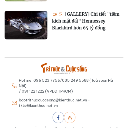
[GALLERY] Chi tiết "tiêm
kích mặt đất" Hennessey
Blackbird hơn 65 tỷ đồng
Hotline: 096 523 7756/035 249 5588 (Toà soạn Hà
Nội)
/ 091 122 1222 (VPĐD TPHCM)
baotrithuccuocsong@kienthuc.net.vn -
tkts@kienthuc.net.vn