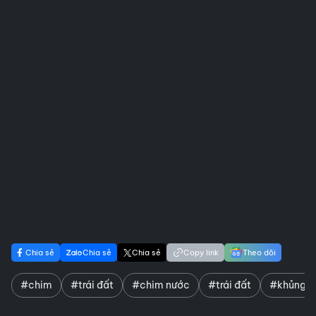
Chia sẻ
Chia sẻ
Chia sẻ
Copy link
Theo dõi
#chim
#trái đất
#chim nước
#trái đất
#khủng l