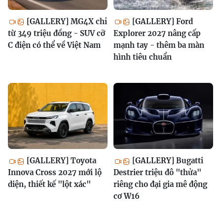
[GALLERY] MG4X chỉ
[GALLERY] Ford
từ 349 triệu đồng - SUV cỡ
Explorer 2027 nâng cấp
C điện có thể về Việt Nam
mạnh tay - thêm ba màn
hình tiêu chuẩn
[GALLERY] Toyota
[GALLERY] Bugatti
Innova Cross 2027 mới lộ
Destrier triệu đô "thửa"
diện, thiết kế "lột xác"
riêng cho đại gia mê động
cơ W16