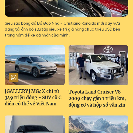
Siêu sao bóng đá Bồ Đào Nha - Cristiano Ronaldo mới đây vừa
đăng tải ảnh bộ sưu tập siêu xe trị giá hàng chục triệu USD bên
trong hầm để xe cá nhân của mình.
[GALLERY] MG4X chỉ từ
Toyota Land Cruiser V8
349 triệu đồng - SUV cỡ C
2009 chạy gần 1 triệu km,
điện có thể về Việt Nam
động cơ và hộp số vẫn zin