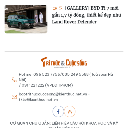
[GALLERY] BYD Ti 7 mới
gần 1,7 tỷ đồng, thiết kế đẹp như
Land Rover Defender
Hotline: 096 523 7756/035 249 5588 (Toà soạn Hà
Nội)
/ 091 122 1222 (VPĐD TPHCM)
baotrithuccuocsong@kienthuc.net.vn -
tkts@kienthuc.net.vn
CƠ QUAN CHỦ QUẢN: LIÊN HIỆP CÁC HỘI KHOA HỌC VÀ KỸ