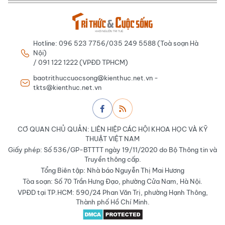
Hotline: 096 523 7756/035 249 5588 (Toà soạn Hà
Nội)
/ 091 122 1222 (VPĐD TPHCM)
baotrithuccuocsong@kienthuc.net.vn -
tkts@kienthuc.net.vn
CƠ QUAN CHỦ QUẢN: LIÊN HIỆP CÁC HỘI KHOA HỌC VÀ KỸ
THUẬT VIỆT NAM
Giấy phép: Số 536/GP-BTTTT ngày 19/11/2020 do Bộ Thông tin và
Truyền thông cấp.
Tổng Biên tập: Nhà báo Nguyễn Thị Mai Hương
Tòa soạn: Số 70 Trần Hưng Đạo, phường Cửa Nam, Hà Nội.
VPĐD tại TP.HCM: 590/24 Phan Văn Trị, phường Hạnh Thông,
Thành phố Hồ Chí Minh.