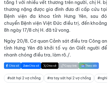
tầng 1 với nhiều vết thương trên người, chị H. bị
thương nặng được gia đình đưa đi cấp cứu tại
Bệnh viện đa khoa tỉnh Hưng Yên, sau đó
chuyển Bệnh viện Việt Đức điều trị, đến khoảng
8h ngày 17/8 chị H. đã tử vong.
Ngày 20/8, Cơ quan Cảnh sát điều tra Công an
tỉnh Hưng Yên đã khởi tố vụ án Giết người để
nhanh chóng điều tra, làm rõ./.
Chia sẻ
Chia sẻ
Chia sẻ
Copy link
Theo dõi
#sát hại 2 vợ chồng
#ra tay sát hại 2 vợ chồng
#nghi p