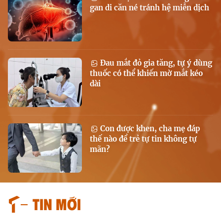
gan di căn né tránh hệ miễn dịch
Đau mắt đỏ gia tăng, tự ý dùng
thuốc có thể khiến mờ mắt kéo
dài
Con được khen, cha mẹ đáp
thế nào để trẻ tự tin không tự
mãn?
Tin mới