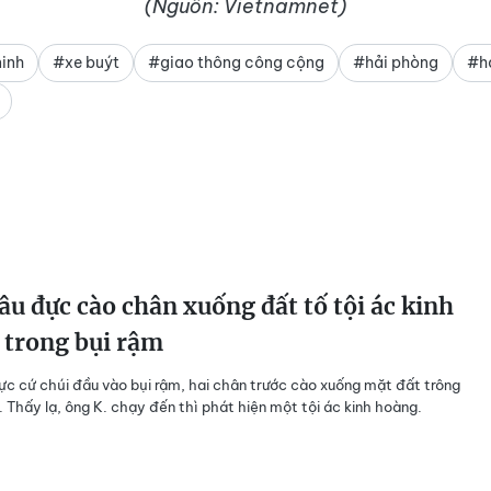
(Nguồn: Vietnamnet)
inh
#xe buýt
#giao thông công cộng
#hải phòng
#h
âu đực cào chân xuống đất tố tội ác kinh
 trong bụi rậm
ực cứ chúi đầu vào bụi rậm, hai chân trước cào xuống mặt đất trông
ữ. Thấy lạ, ông K. chạy đến thì phát hiện một tội ác kinh hoàng.