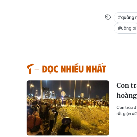
#quảng n
#uông bí
Đọc nhiều nhất
Con tr
hoàng
Con trâu đ
rất giận d