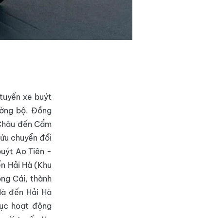
 tuyến xe buýt
ường bộ. Đồng
n Châu đến Cẩm
cứu chuyển đổi
buýt Ao Tiên -
ến Hải Hà (Khu
óng Cái, thành
Hà đến Hải Hà
hục hoạt động