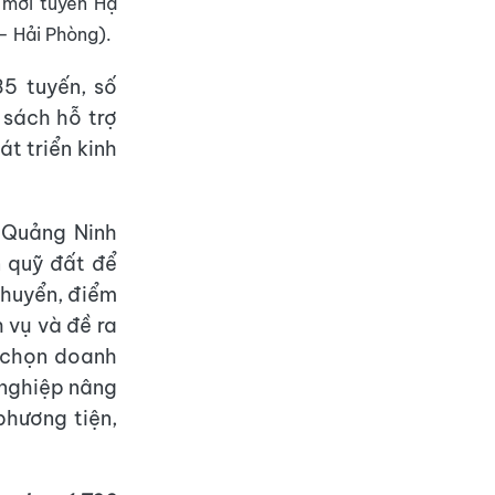
 mới tuyến Hạ
- Hải Phòng).
5 tuyến, số
 sách hỗ trợ
át triển kinh
 Quảng Ninh
n quỹ đất để
chuyển, điểm
 vụ và đề ra
a chọn doanh
 nghiệp nâng
phương tiện,