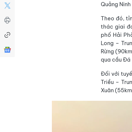
Quảng Ninh 
Theo đó, tỉ
thác giai 
phố Hải Ph
Long – Tru
Rừng (90km
qua cầu Đá
Đối với tuy
Triều – Tru
Xuân (55km