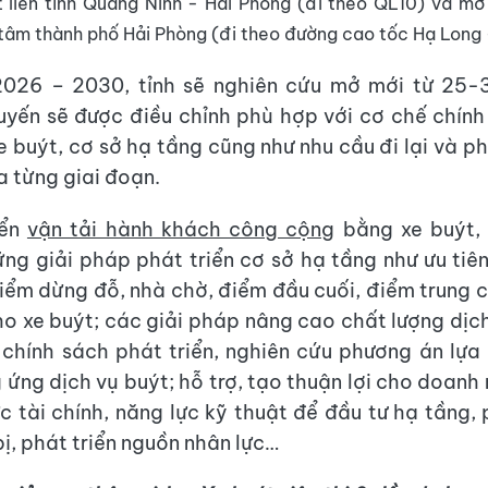
t liên tỉnh Quảng Ninh - Hải Phòng (đi theo QL10) và mở
tâm thành phố Hải Phòng (đi theo đường cao tốc Hạ Long 
2026 – 2030, tỉnh sẽ nghiên cứu mở mới từ 25-3
uyến sẽ được điều chỉnh phù hợp với cơ chế chính
e buýt, cơ sở hạ tầng cũng như nhu cầu đi lại và ph
a từng giai đoạn.
iển
vận tải hành khách công cộng
bằng xe buýt,
ng giải pháp phát triển cơ sở hạ tầng như ưu tiê
điểm dừng đỗ, nhà chờ, điểm đầu cuối, điểm trung 
o xe buýt; các giải pháp nâng cao chất lượng dịch
chính sách phát triển, nghiên cứu phương án lự
 ứng dịch vụ buýt; hỗ trợ, tạo thuận lợi cho doanh
c tài chính, năng lực kỹ thuật để đầu tư hạ tầng, 
bị, phát triển nguồn nhân lực…