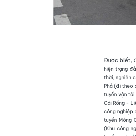
Được biết,
hiện trạng đ
thời, nghiên 
Phả (đi theo 
tuyến vận tải
Cái Rồng - Li
công nghiệp c
tuyến Móng C
(Khu công ng