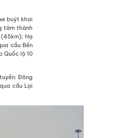
xe buýt khai
g tâm thành
 (45km); Hạ
qua cầu Bến
eo Quốc lộ 10
 tuyến: Đông
 qua cầu Lại