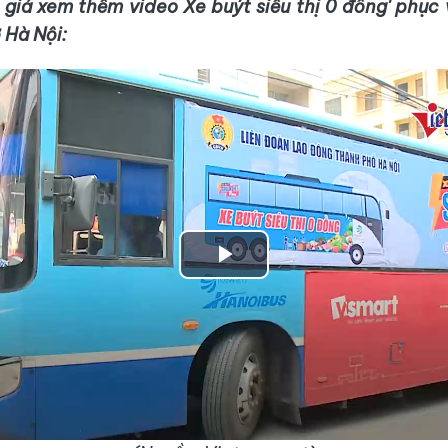
giả xem thêm video Xe buýt siêu thị 0 đồng' phục 
 Hà Nội:
Play
Video