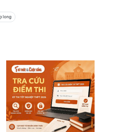
ạ long