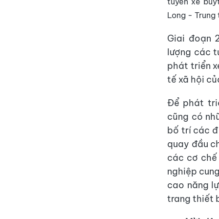
tuyến xe buý
Long - Trung 
Giai đoạn 
lượng các t
phát triển x
tế xã hội củ
Để phát tr
cũng có nhữ
bố trí các 
quay đầu ch
các cơ chế 
nghiệp cung
cao năng lự
trang thiết 