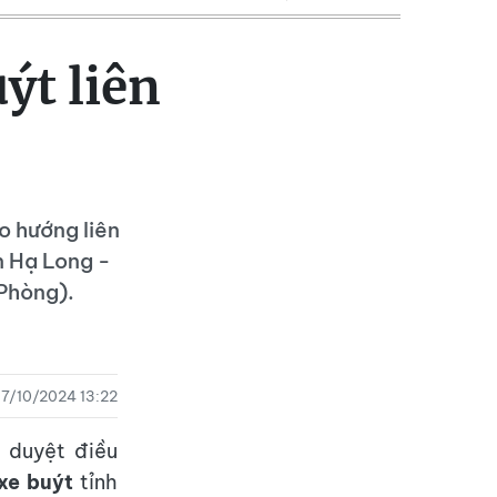
ýt liên
o hướng liên
n Hạ Long -
 Phòng).
17/10/2024 13:22
 duyệt điều
xe buýt
tỉnh