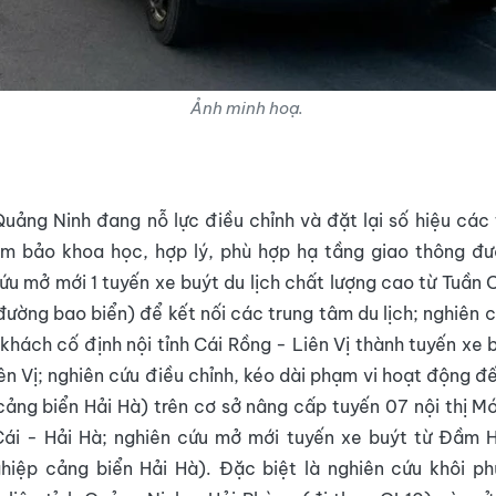
Ảnh minh hoạ.
Quảng Ninh đang nỗ lực điều chỉnh và đặt lại số hiệu các
ảm bảo khoa học, hợp lý, phù hợp hạ tầng giao thông đ
cứu mở mới 1 tuyến xe buýt du lịch chất lượng cao từ Tuầ
đường bao biển) để kết nối các trung tâm du lịch; nghiên 
 khách cố định nội tỉnh Cái Rồng - Liên Vị thành tuyến xe 
ên Vị; nghiên cứu điều chỉnh, kéo dài phạm vi hoạt động đ
ảng biển Hải Hà) trên cơ sở nâng cấp tuyến 07 nội thị M
ái - Hải Hà; nghiên cứu mở mới tuyến xe buýt từ Đầm 
hiệp cảng biển Hải Hà). Đặc biệt là nghiên cứu khôi p