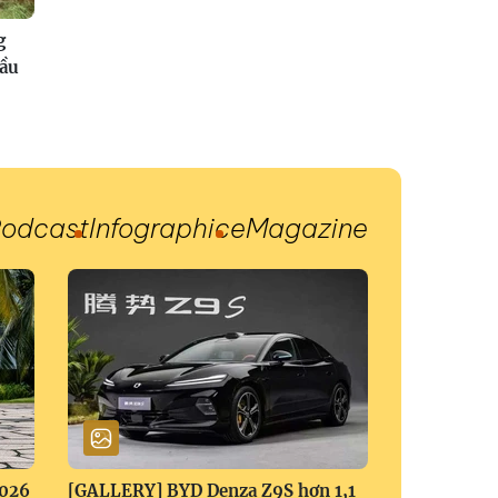
g
đầu
odcast
Infographic
eMagazine
2026
[GALLERY] BYD Denza Z9S hơn 1,1