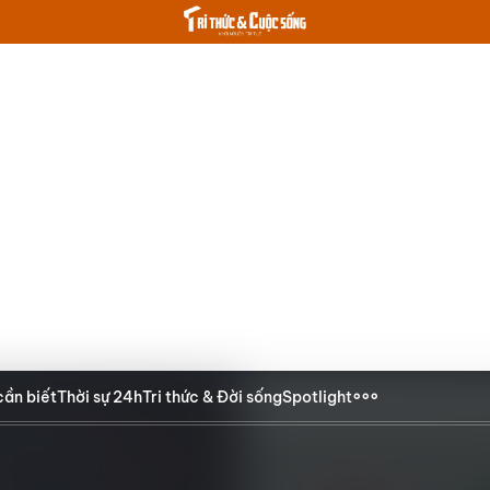
cần biết
Thời sự 24h
Tri thức & Đời sống
Spotlight