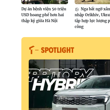
Dự án bệnh viện 50 triệu
Nga bất ngờ xâ
USD hoang phế hơn hai
nhập Orikhiv, Ukra
thập kỷ giữa Hà Nội
tập hợp lực lượng 
công
SPOTLIGHT