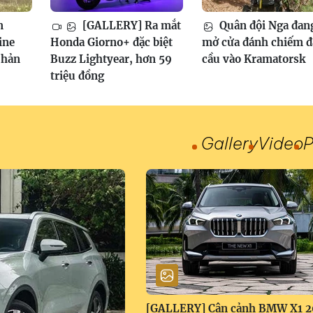
m
[GALLERY] Ra mắt
Quân đội Nga đan
ine
Honda Giorno+ đặc biệt
mở cửa đánh chiếm 
phản
Buzz Lightyear, hơn 59
cầu vào Kramatorsk
triệu đồng
Gallery
Video
P
[GALLERY] Cận cảnh BMW X1 