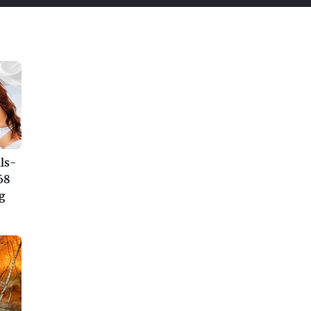
ls-
68
g