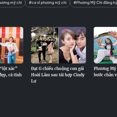
ương mỹ chi
#ca sĩ phương mỹ chi
#Phương Mỹ Chi đăng ký 
“lột xác”
Đạt G chiều chuộng con gái
Phương Mỹ 
ẹp, cá tính
Hoài Lâm sau tái hợp Cindy
bước chân 
Lư