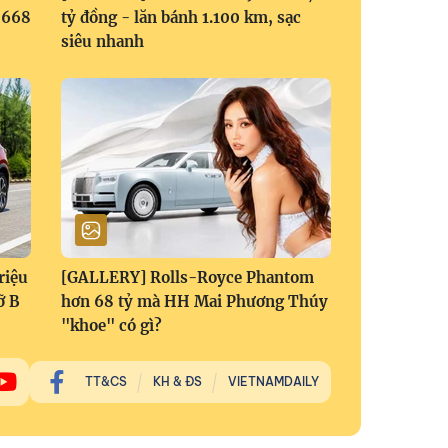
1,668
tỷ đồng - lăn bánh 1.100 km, sạc
siêu nhanh
riệu
[GALLERY] Rolls-Royce Phantom
ỡ B
hơn 68 tỷ mà HH Mai Phương Thúy
"khoe" có gì?
TT&CS
KH & ĐS
VIETNAMDAILY