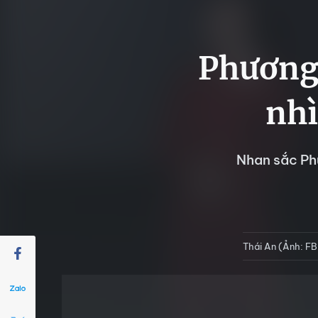
Phương 
nhì
Nhan sắc Ph
Thái An (Ảnh: F