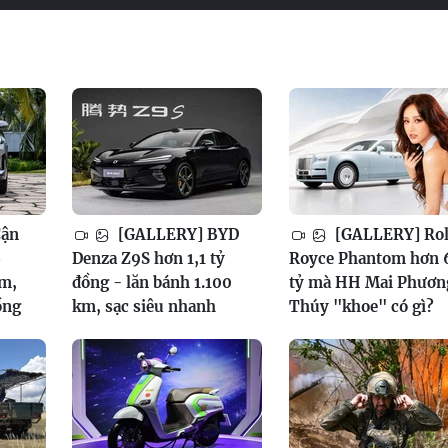
Cận
[GALLERY] BYD
[GALLERY] Rol
6
Denza Z9S hơn 1,1 tỷ
Royce Phantom hơn 
am,
đồng - lăn bánh 1.100
tỷ mà HH Mai Phươn
ồng
km, sạc siêu nhanh
Thúy "khoe" có gì?