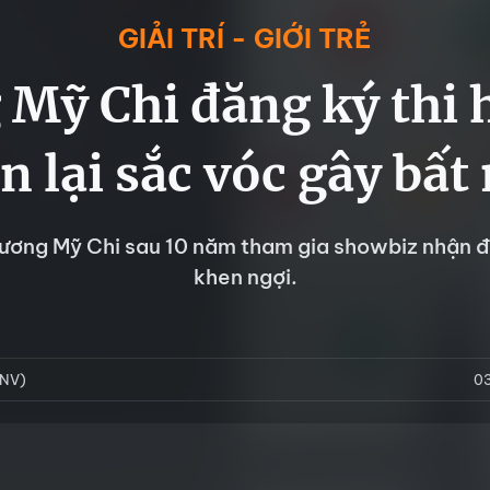
GIẢI TRÍ - GIỚI TRẺ
Mỹ Chi đăng ký thi 
n lại sắc vóc gây bất
ương Mỹ Chi sau 10 năm tham gia showbiz nhận đư
khen ngợi.
BNV)
0