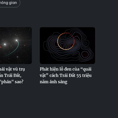
hông gian
ái vật vũ trụ
Phát hiện lỗ đen của “quái
n Trái Đất,
vật” cách Trái Đất 55 triệu
"phán" sao?
năm ánh sáng