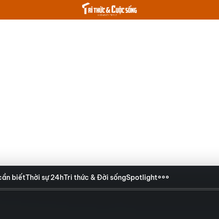
cần biết
Thời sự 24h
Tri thức & Đời sống
Spotlight