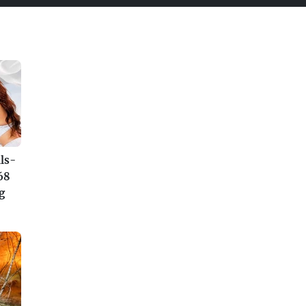
ls-
68
g