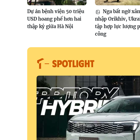
Dự án bệnh viện 50 triệu
Nga bất ngờ xâ
USD hoang phế hơn hai
nhập Orikhiv, Ukra
thập kỷ giữa Hà Nội
tập hợp lực lượng 
công
SPOTLIGHT