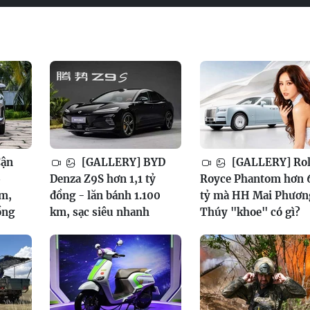
Cận
[GALLERY] BYD
[GALLERY] Rol
6
Denza Z9S hơn 1,1 tỷ
Royce Phantom hơn 
am,
đồng - lăn bánh 1.100
tỷ mà HH Mai Phươn
ồng
km, sạc siêu nhanh
Thúy "khoe" có gì?