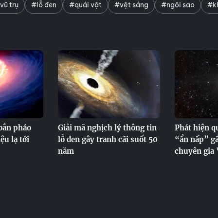
vũ trụ
#lỗ đen
#quái vật
#vệt sáng
#ngôi sao
#k
 bắn pháo
Giải mã nghịch lý thông tin
Phát hiện qu
ệu lạ tới
lỗ đen gây tranh cãi suốt 50
“ẩn nấp” gầ
năm
chuyên gia 