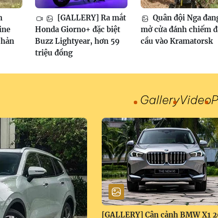
m
[GALLERY] Ra mắt
Quân đội Nga đan
ine
Honda Giorno+ đặc biệt
mở cửa đánh chiếm 
phản
Buzz Lightyear, hơn 59
cầu vào Kramatorsk
triệu đồng
Gallery
Video
P
[GALLERY] Cận cảnh BMW X1 