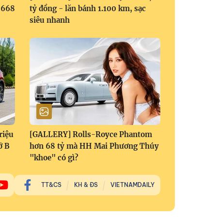
1,668
tỷ đồng - lăn bánh 1.100 km, sạc
siêu nhanh
riệu
[GALLERY] Rolls-Royce Phantom
ỡ B
hơn 68 tỷ mà HH Mai Phương Thúy
"khoe" có gì?
TT&CS
KH & ĐS
VIETNAMDAILY