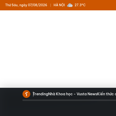
Thứ Sáu, ngày 07/08/2026
HÀ NỘI
27.3°C
Trending
Nhà Khoa học - Vusta News
Kiến thức 