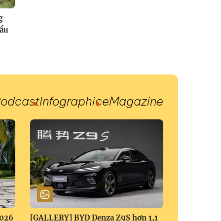
g
đầu
odcast
Infographic
eMagazine
2026
[GALLERY] BYD Denza Z9S hơn 1,1