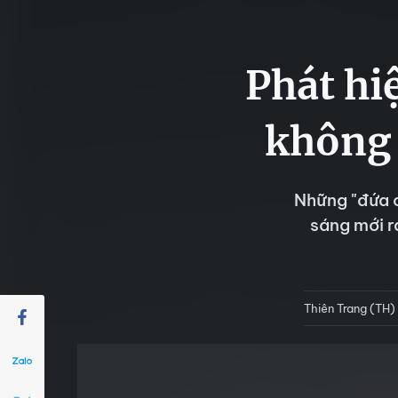
Phát hi
không 
Những "đứa c
sáng mới r
Thiên Trang (TH)