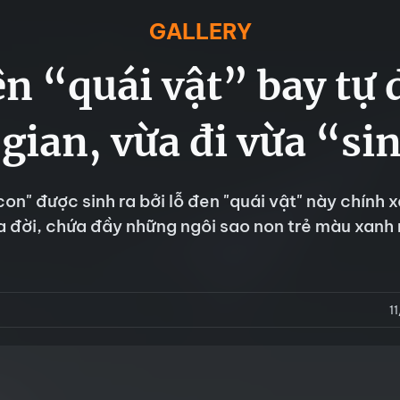
GALLERY
ện “quái vật” bay tự 
gian, vừa đi vừa “si
on" được sinh ra bởi lỗ đen "quái vật" này chính x
a đời, chứa đầy những ngôi sao non trẻ màu xanh
1