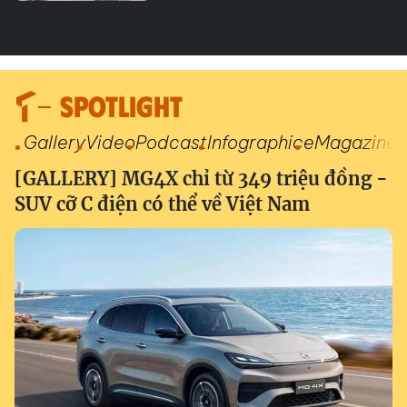
SPOTLIGHT
Gallery
Video
Podcast
Infographic
eMagazine
[GALLERY] MG4X chỉ từ 349 triệu đồng -
SUV cỡ C điện có thể về Việt Nam