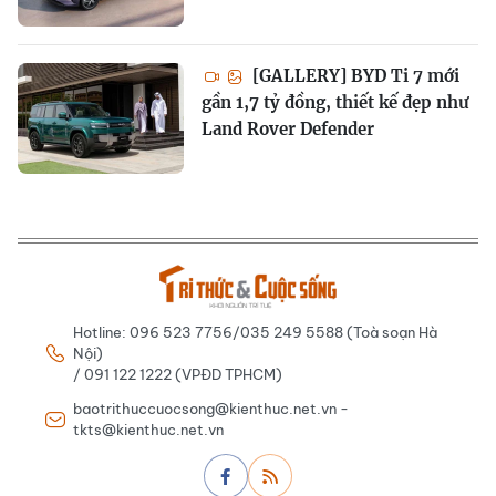
[GALLERY] BYD Ti 7 mới
gần 1,7 tỷ đồng, thiết kế đẹp như
Land Rover Defender
Hotline: 096 523 7756/035 249 5588 (Toà soạn Hà
Nội)
/ 091 122 1222 (VPĐD TPHCM)
baotrithuccuocsong@kienthuc.net.vn -
tkts@kienthuc.net.vn