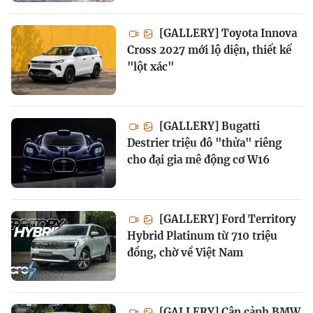
[GALLERY] Toyota Innova
Cross 2027 mới lộ diện, thiết kế
"lột xác"
[GALLERY] Bugatti
Destrier triệu đô "thửa" riêng
cho đại gia mê động cơ W16
[GALLERY] Ford Territory
Hybrid Platinum từ 710 triệu
đồng, chờ về Việt Nam
[GALLERY] Cận cảnh BMW