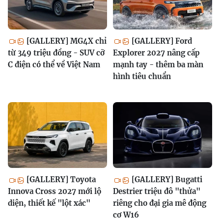
[GALLERY] MG4X chỉ
[GALLERY] Ford
từ 349 triệu đồng - SUV cỡ
Explorer 2027 nâng cấp
C điện có thể về Việt Nam
mạnh tay - thêm ba màn
hình tiêu chuẩn
[GALLERY] Toyota
[GALLERY] Bugatti
Innova Cross 2027 mới lộ
Destrier triệu đô "thửa"
diện, thiết kế "lột xác"
riêng cho đại gia mê động
cơ W16