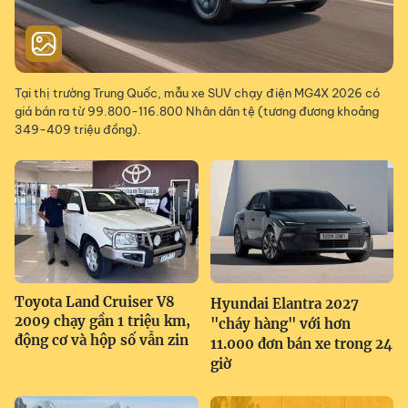
Tại thị trường Trung Quốc, mẫu xe SUV chạy điện MG4X 2026 có
giá bán ra từ 99.800-116.800 Nhân dân tệ (tương đương khoảng
349-409 triệu đồng).
Toyota Land Cruiser V8
Hyundai Elantra 2027
2009 chạy gần 1 triệu km,
"cháy hàng" với hơn
động cơ và hộp số vẫn zin
11.000 đơn bán xe trong 24
giờ