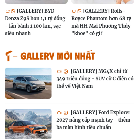
[GALLERY] BYD
[GALLERY] Rolls-
Denza Z9S hơn 1,1 tỷ đồng
Royce Phantom hơn 68 tỷ
- lăn bánh 1.100 km, sạc
mà HH Mai Phương Thúy
siêu nhanh
"khoe" có gì?
GALLERY MỚI NHẤT
[GALLERY] MG4X chỉ từ
349 triệu đồng - SUV cỡ C điện có
thể về Việt Nam
[GALLERY] Ford Explorer
2027 nâng cấp mạnh tay - thêm
ba màn hình tiêu chuẩn