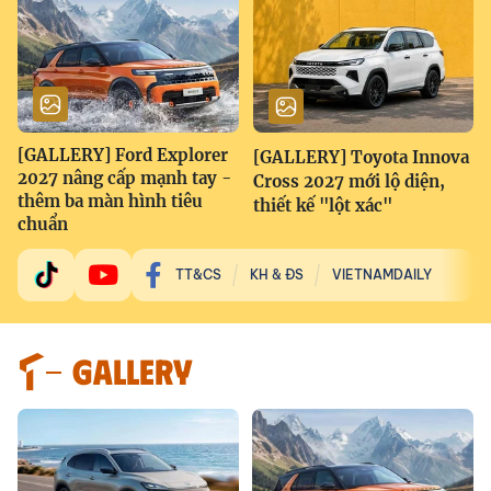
[GALLERY] Ford Explorer
[GALLERY] Toyota Innova
2027 nâng cấp mạnh tay -
Cross 2027 mới lộ diện,
thêm ba màn hình tiêu
thiết kế "lột xác"
chuẩn
TT&CS
KH & ĐS
VIETNAMDAILY
GALLERY