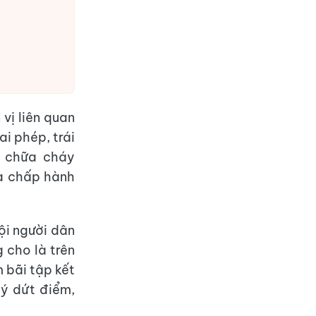
vị liên quan
ai phép, trái
 chữa cháy
ưa chấp hành
ội người dân
 cho là trên
 bãi tập kết
lý dứt điểm,