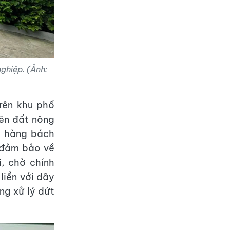
ghiệp. (Ảnh:
rên khu phố
rên đất nông
a hàng bách
 đảm bảo về
, chờ chính
 liền với dãy
ng xử lý dứt