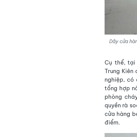
Dãy cửa hàn
Cụ thể, tạ
Trung Kiên 
nghiệp, có
tổng hợp n
phòng cháy
quyền rà soá
cửa hàng bá
điểm.