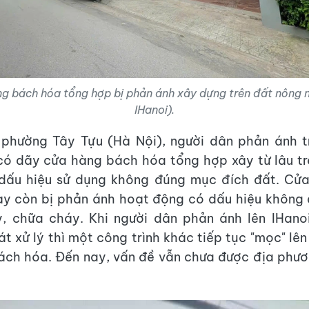
g bách hóa tổng hợp bị phản ánh xây dựng trên đất nông n
IHanoi).
i phường Tây Tựu (Hà Nội), người dân phản ánh t
có dãy cửa hàng bách hóa tổng hợp xây từ lâu t
 dấu hiệu sử dụng không đúng mục đích đất. Cử
ày còn bị phản ánh hoạt động có dấu hiệu không
, chữa cháy. Khi người dân phản ánh lên IHanoi
t xử lý thì một công trình khác tiếp tục "mọc" lên
ch hóa. Đến nay, vấn đề vẫn chưa được địa phươ