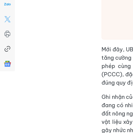
Mới đây, UB
tăng cường r
phép cùng
(PCCC), đặc
đúng quy địn
Ghi nhận củ
đang có nhi
đất nông ng
vật liệu xâ
gây nhức nh