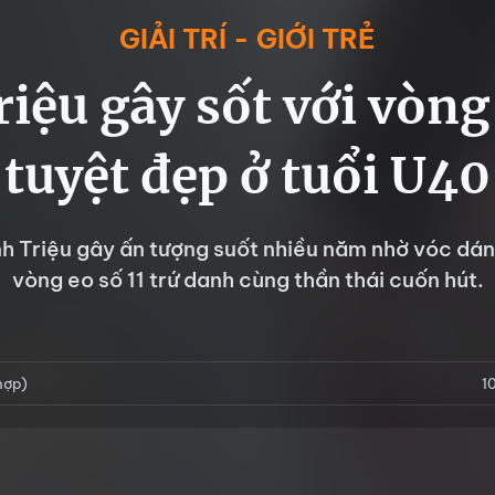
GIẢI TRÍ - GIỚI TRẺ
iệu gây sốt với vòng 
tuyệt đẹp ở tuổi U40
h Triệu gây ấn tượng suốt nhiều năm nhờ vóc dá
vòng eo số 11 trứ danh cùng thần thái cuốn hút.
hợp)
1