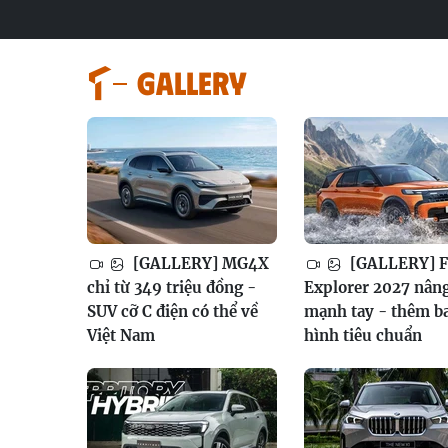
GALLERY
[GALLERY] MG4X
[GALLERY] F
chỉ từ 349 triệu đồng -
Explorer 2027 nân
SUV cỡ C điện có thể về
mạnh tay - thêm b
Việt Nam
hình tiêu chuẩn