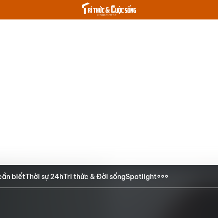
cần biết
Thời sự 24h
Tri thức & Đời sống
Spotlight