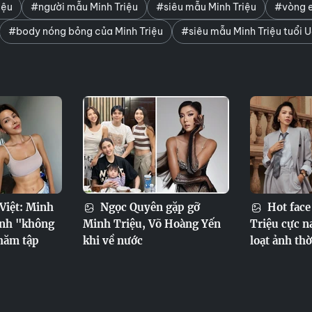
iệu
#người mẫu Minh Triệu
#siêu mẫu Minh Triệu
#vòng eo
#body nóng bỏng của Minh Triệu
#siêu mẫu Minh Triệu tuổi 
 Việt: Minh
Ngọc Quyên gặp gỡ
Hot face
ình "không
Minh Triệu, Võ Hoàng Yến
Triệu cực n
hăm tập
khi về nước
loạt ảnh thờ