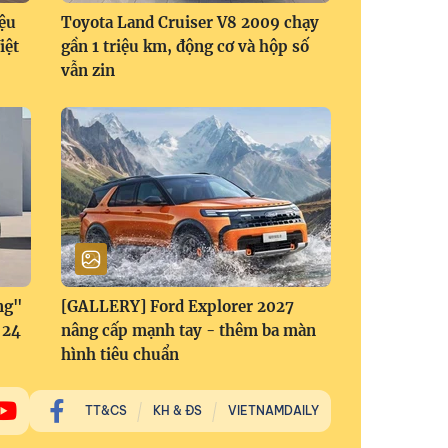
ệu
Toyota Land Cruiser V8 2009 chạy
iệt
gần 1 triệu km, động cơ và hộp số
vẫn zin
ng"
[GALLERY] Ford Explorer 2027
 24
nâng cấp mạnh tay - thêm ba màn
hình tiêu chuẩn
TT&CS
KH & ĐS
VIETNAMDAILY