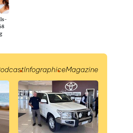
ls-
68
g
odcast
Infographic
eMagazine