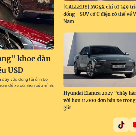
[GALLERY] MG4X chỉ từ 349 tri
đồng - SUV cỡ C điện có thể về V
Nam
àng" khoe dàn
iệu USD
i đây vừa đăng tải ảnh bộ
g hầm để xe cá nhân của mình.
Hyundai Elantra 2027 "cháy hà
với hơn 11.000 đơn bán xe trong
giờ