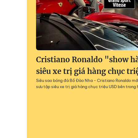
Cristiano Ronaldo "show h
siêu xe trị giá hàng chục tr
Siêu sao bóng đá Bồ Đào Nha - Cristiano Ronaldo mớ
sưu tập siêu xe trị giá hàng chục triệu USD bên tron