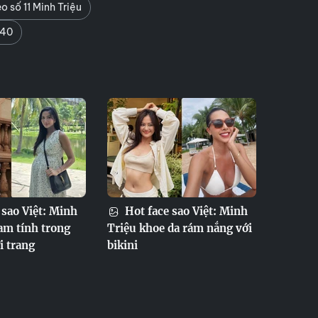
 số 11 Minh Triệu
U40
 sao Việt: Minh
Hot face sao Việt: Minh
am tính trong
Triệu khoe da rám nắng với
i trang
bikini