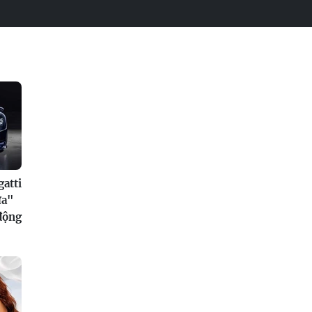
atti
ửa"
 động