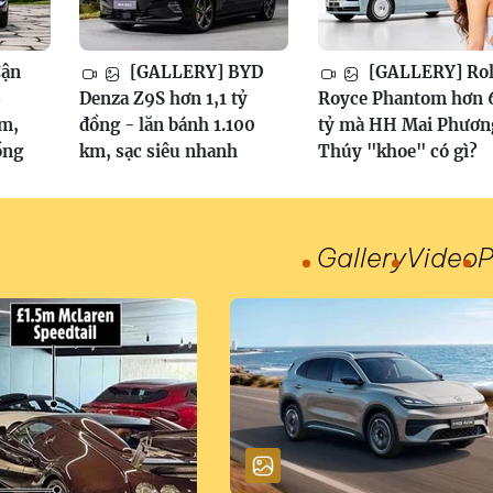
Cận
[GALLERY] BYD
[GALLERY] Rol
6
Denza Z9S hơn 1,1 tỷ
Royce Phantom hơn 
am,
đồng - lăn bánh 1.100
tỷ mà HH Mai Phươn
ồng
km, sạc siêu nhanh
Thúy "khoe" có gì?
Gallery
Video
P