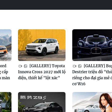
ord
[GALLERY] Toyota
[GALLERY] Bug
g cấp
Innova Cross 2027 mới lộ
Destrier triệu đô "th
a màn
diện, thiết kế "lột xác"
riêng cho đại gia mê
cơ W16