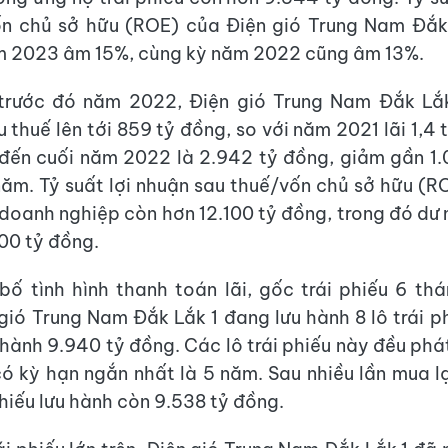
ốn chủ sở hữu (ROE) của Điện gió Trung Nam Đắk 
m 2023 âm 15%, cùng kỳ năm 2022 cũng âm 13%.
 trước đó năm 2022, Điện gió Trung Nam Đắk Lắk
 thuế lên tới 859 tỷ đồng, so với năm 2021 lãi 1,4
đến cuối năm 2022 là 2.942 tỷ đồng, giảm gần 1
năm. Tỷ suất lợi nhuận sau thuế/vốn chủ sở hữu (
 doanh nghiệp còn hơn 12.100 tỷ đồng, trong đó dư n
00 tỷ đồng.
ố tình hình thanh toán lãi, gốc trái phiếu 6 t
gió Trung Nam Đắk Lắk 1 đang lưu hành 8 lô trái p
t hành 9.940 tỷ đồng. Các lô trái phiếu này đều phá
ó kỳ hạn ngắn nhất là 5 năm. Sau nhiều lần mua lạ
 phiếu lưu hành còn 9.538 tỷ đồng.