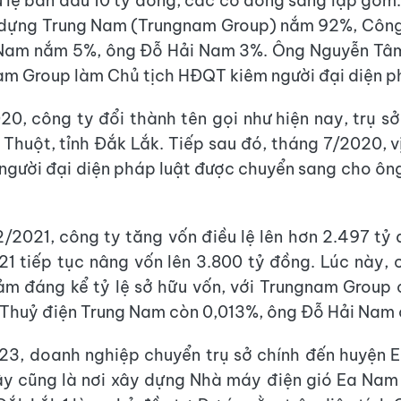
u lệ ban đầu 10 tỷ đồng, các cổ đông sáng lập gồm
 dựng Trung Nam (Trungnam Group) nắm 92%, Công
 Nam nắm 5%, ông Đỗ Hải Nam 3%. Ông Nguyễn Tâm
am Group làm Chủ tịch HĐQT kiêm người đại diện p
0, công ty đổi thành tên gọi như hiện nay, trụ s
Thuột, tỉnh Đắk Lắk. Tiếp sau đó, tháng 7/2020, vị 
gười đại diện pháp luật được chuyển sang cho ô
/2021, công ty tăng vốn điều lệ lên hơn 2.497 tỷ
1 tiếp tục nâng vốn lên 3.800 tỷ đồng. Lúc này,
ảm đáng kể tỷ lệ sở hữu vốn, với Trungnam Group
Thuỷ điện Trung Nam còn 0,013%, ông Đỗ Hải Nam
3, doanh nghiệp chuyển trụ sở chính đến huyện Ea
y cũng là nơi xây dựng Nhà máy điện gió Ea Nam