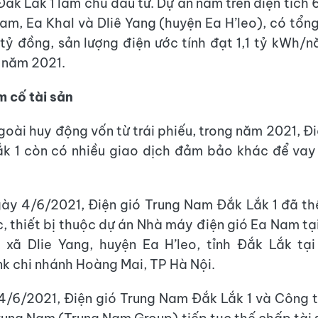
ắk Lắk 1 làm chủ đầu tư. Dự án nằm trên diện tích
am, Ea Khal và Dliê Yang (huyện Ea H’leo), có tổn
 tỷ đồng, sản lượng điện ước tính đạt 1,1 tỷ kWh/
 năm 2021.
m cố tài sản
goài huy động vốn từ trái phiếu, trong năm 2021, Đi
k 1 còn có nhiều giao dịch đảm bảo khác để vay 
ày 4/6/2021, Điện gió Trung Nam Đắk Lắk 1 đã t
 thiết bị thuộc dự án Nhà máy điện gió Ea Nam tạ
, xã Dlie Yang, huyện Ea H’leo, tỉnh Đắk Lắk tạ
 chi nhánh Hoàng Mai, TP Hà Nội.
/6/2021, Điện gió Trung Nam Đắk Lắk 1 và Công 