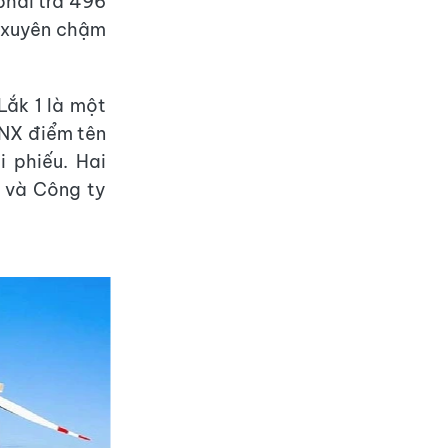
phải trả 496
g xuyên chậm
Lắk 1 là một
HNX điểm tên
 phiếu. Hai
m và Công ty