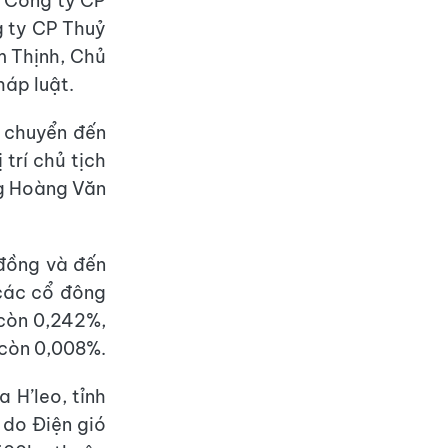
: Công ty CP
 ty CP Thuỷ
 Thịnh, Chủ
háp luật.
ở chuyển đến
trí chủ tịch
ng Hoàng Văn
 đồng và đến
 các cổ đông
 còn 0,242%,
 còn 0,008%.
 H’leo, tỉnh
 do Điện gió