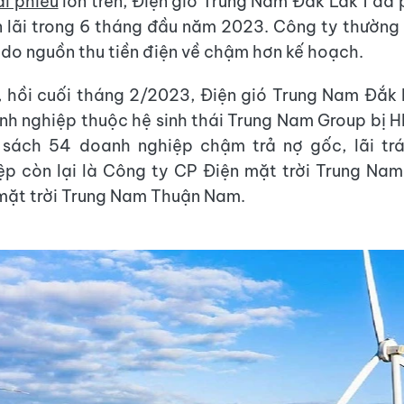
ái phiếu
lớn trên, Điện gió Trung Nam Đắk Lắk 1 đã 
n lãi trong 6 tháng đầu năm 2023. Công ty thườn
lý do nguồn thu tiền điện về chậm hơn kế hoạch.
 hồi cuối tháng 2/2023, Điện gió Trung Nam Đắk 
nh nghiệp thuộc hệ sinh thái Trung Nam Group bị 
 sách 54 doanh nghiệp chậm trả nợ gốc, lãi trái
p còn lại là Công ty CP Điện mặt trời Trung Na
mặt trời Trung Nam Thuận Nam.