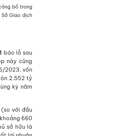
công bố trong
n Sở Giao dịch
1
báo lỗ sau
ệp này cũng
 6/2023, vốn
còn 2.552 tỷ
cùng kỳ năm
 (so với đầu
g khoảng 660
hủ sở hữu là
ất lợi nhuận