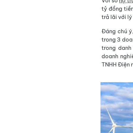
Với số
nợ tr
tỷ đồng tiề
trả lãi với 
Đáng chú ý,
trong 3 doa
trong danh
doanh nghiệ
TNHH Điện 