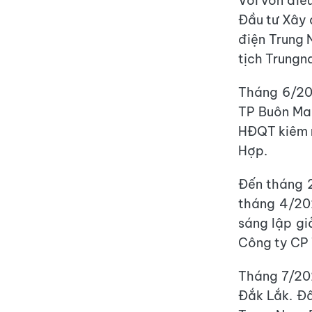
Với vốn điề
Đầu tư Xây
điện Trung
tịch Trungn
Tháng 6/202
TP Buôn Ma 
HĐQT kiêm n
Hợp.
Đến tháng 2
tháng 4/202
sáng lập gi
Công ty CP 
Tháng 7/202
Đắk Lắk. Đâ