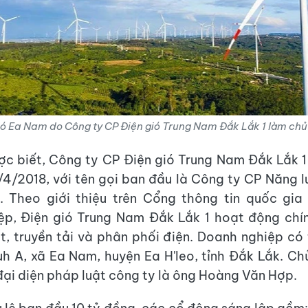
ó Ea Nam do Công ty CP Điện gió Trung Nam Đắk Lắk 1 làm chủ đ
ợc biết, Công ty CP Điện gió Trung Nam Đắk Lắk 
/4/2018, với tên gọi ban đầu là Công ty CP Năng l
. Theo giới thiệu trên Cổng thông tin quốc gia
p, Điện gió Trung Nam Đắk Lắk 1 hoạt động chín
t, truyền tải và phân phối điện. Doanh nghiệp có 
uh A, xã Ea Nam, huyện Ea H'leo, tỉnh Đắk Lắk. C
đại diện pháp luật công ty là ông Hoàng Văn Hợp.