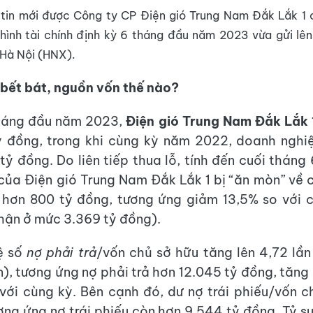
 tin mới được Công ty CP Điện gió Trung Nam Đắk Lắk 1 
hình tài chính định kỳ 6 tháng đầu năm 2023 vừa gửi lê
Hà Nội (HNX).
bết bát, nguồn vốn thế nào?
tháng đầu năm 2023,
Điện gió Trung Nam Đắk Lắk 
ỷ đồng, trong khi cùng kỳ năm 2022, doanh nghi
tỷ đồng. Do liên tiếp thua lỗ, tính đến cuối tháng
của Điện gió Trung Nam Đắk Lắk 1 bị “ăn mòn” về 
 hơn 800 tỷ đồng, tương ứng giảm 13,5% so với 
hận ở mức 3.369 tỷ đồng).
ệ số
nợ phải trả
/vốn chủ sở hữu tăng lên 4,72 lần
n), tương ứng nợ phải trả hơn 12.045 tỷ đồng, tăn
với cùng kỳ. Bên cạnh đó, dư nợ trái phiếu/vốn c
ương ứng nợ trái phiếu còn hơn 9.544 tỷ đồng. Tỷ su