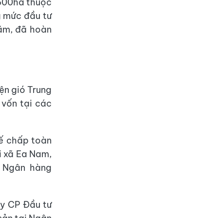
 600ha thuộc
g mức đầu tư
năm, đã hoàn
ện gió Trung
vốn tại các
hế chấp toàn
i xã Ea Nam,
i Ngân hàng
ty CP Đầu tư