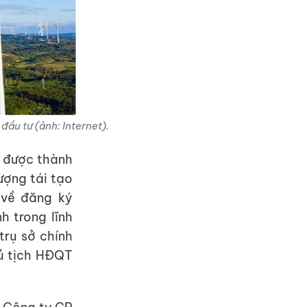
ầu tư (ảnh: Internet).
1 được thành
ượng tái tạo
 về đăng ký
h trong lĩnh
trụ sở chính
hủ tịch HĐQT