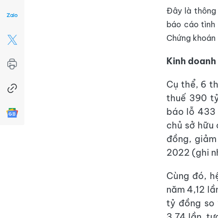
Đây là thông
báo cáo tình 
Chứng khoán 
Kinh doanh 
Cụ thể, 6 
thuế 390 t
báo lỗ 433 
chủ sở hữu 
đồng, giảm
2022 (ghi n
Cùng đó, h
năm 4,12 lầ
tỷ đồng so 
3,74 lần, t