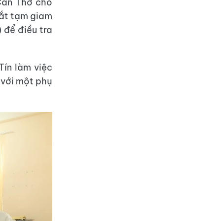
Cần Thơ cho
 bắt tạm giam
 để điều tra
ín làm việc
 với một phụ