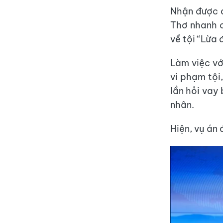
Nhận được 
Thơ nhanh c
về tội “Lừa 
Làm việc vớ
vi phạm tội
lần hỏi vay
nhân.
Hiện, vụ án 