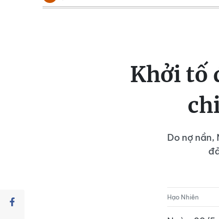
Khởi tố 
ch
Do nợ nần, 
đả
Hạo Nhiên