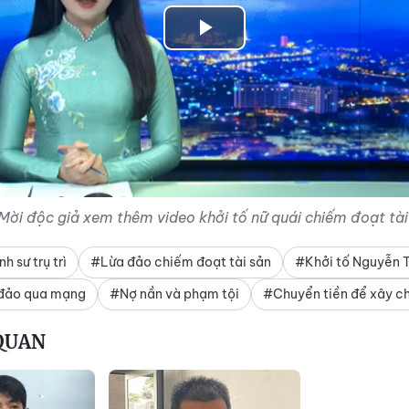
Play
Video
Mời độc giả xem thêm video khởi tố nữ quái chiếm đoạt tài
 sư trụ trì
#Lừa đảo chiếm đoạt tài sản
#Khởi tố Nguyễn T
 đảo qua mạng
#Nợ nần và phạm tội
#Chuyển tiền để xây c
 QUAN