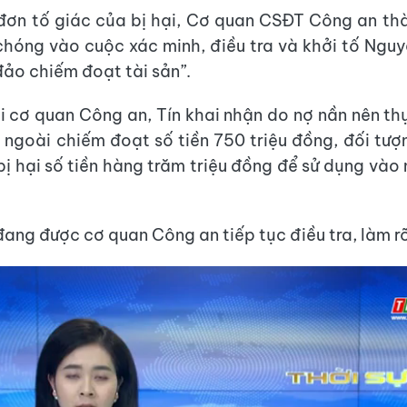
đơn tố giác của bị hại, Cơ quan CSĐT Công an th
hóng vào cuộc xác minh, điều tra và khởi tố Nguy
đảo chiếm đoạt tài sản”.
i cơ quan Công an, Tín khai nhận do nợ nần nên th
, ngoài chiếm đoạt số tiền 750 triệu đồng, đối tượ
 bị hại số tiền hàng trăm triệu đồng để sử dụng vào
đang được cơ quan Công an tiếp tục điều tra, làm r