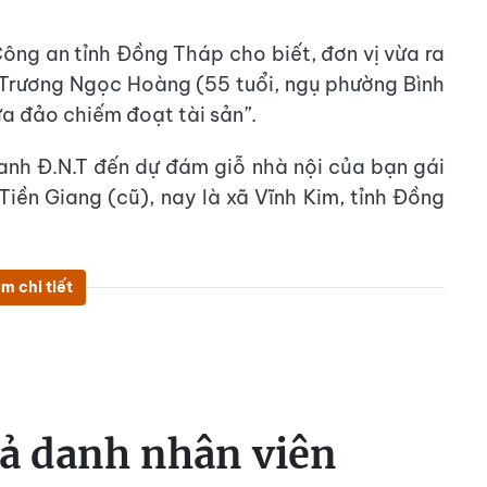
ông an tỉnh Đồng Tháp cho biết, đơn vị vừa ra
m Trương Ngọc Hoàng (55 tuổi, ngụ phường Bình
ừa đảo chiếm đoạt tài sản”.
anh Đ.N.T đến dự đám giỗ nhà nội của bạn gái
Tiền Giang (cũ), nay là xã Vĩnh Kim, tỉnh Đồng
m chi tiết
iả danh nhân viên