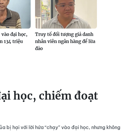
 vào đại học,
Truy tố đối tượng giả danh
n 134 triệu
nhân viên ngân hàng để lừa
đảo
đại học, chiếm đoạt
 bị hại với lời hứa “chạy” vào đại học, nhưng không