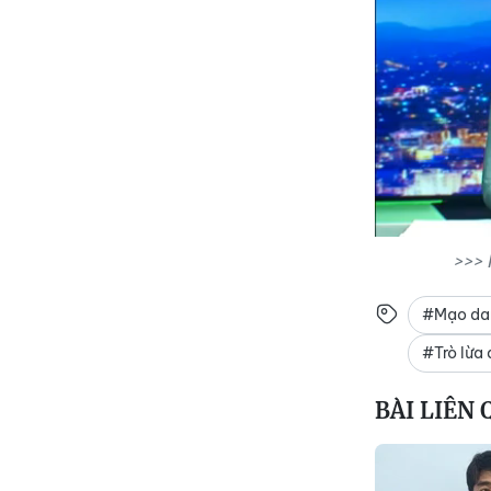
>>> 
#Mạo danh
#Trò lừa
BÀI LIÊN