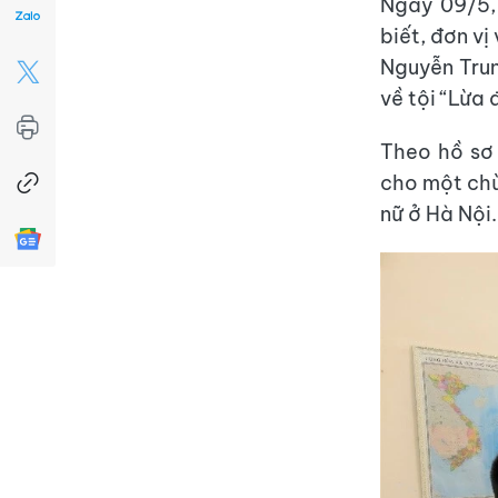
Ngày 09/5,
biết, đơn vị
Nguyễn Trun
về tội “Lừa 
Theo hồ sơ
cho một chù
nữ ở Hà Nội.