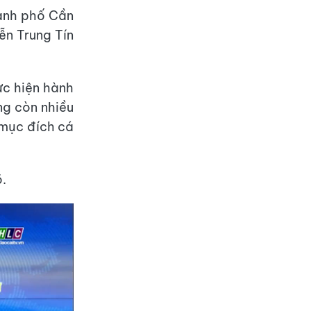
ành phố Cần
ễn Trung Tín
ực hiện hành
ng còn nhiều
 mục đích cá
õ.