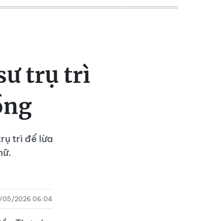
ư trụ trì
ồng
ụ trì để lừa
nữ.
/05/2026 06:04