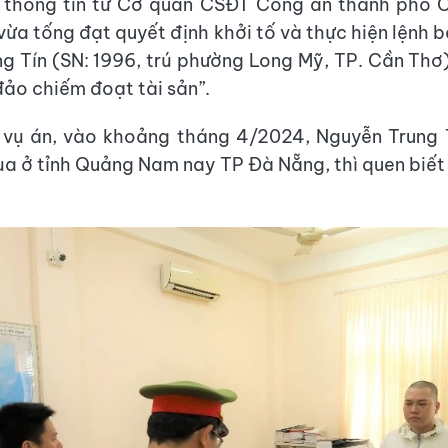
 thông tin từ Cơ quan CSĐT Công an thành phố 
 vừa tống đạt quyết định khởi tố và thực hiện lệnh
g Tín (SN: 1996, trú phường Long Mỹ, TP. Cần Thơ)
đảo chiếm đoạt tài sản”.
 vụ án, vào khoảng tháng 4/2024, Nguyễn Trung T
a ở tỉnh Quảng Nam nay TP Đà Nẵng, thì quen biết