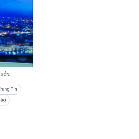
 sản.
rung Tín
hùa